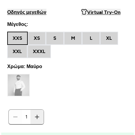
Οδηγός μεγεθών
Virtual Try-On
Μέγεθος:
XXS
XS
S
M
L
XL
XXL
XXXL
Χρώμα: Μαύρο