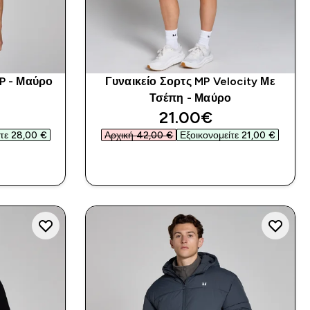
MP - Μαύρο
Γυναικείο Σορτς MP Velocity Με
Τσέπη - Μαύρο
ed price
discounted price
21.00€‎
τε 28,00 €‎
Αρχική 42,00 €‎
Εξοικονομείτε 21,00 €‎
Α
ΑΓΟΡΆ ΤΏΡΑ