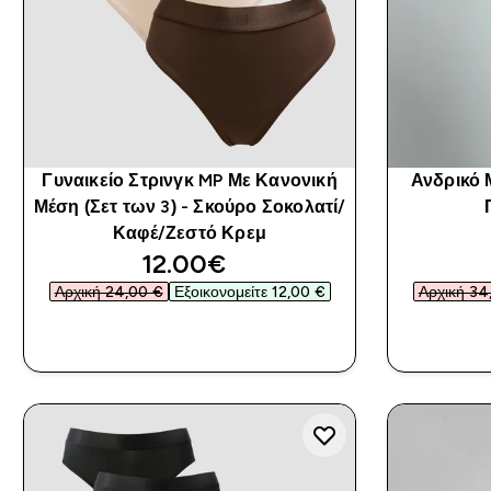
Γυναικείο Στρινγκ MP Με Κανονική
Ανδρικό 
Μέση (Σετ των 3) - Σκούρο Σοκολατί/
Καφέ/Ζεστό Κρεμ
discounted price
12.00€‎
Αρχική 24,00 €‎
Εξοικονομείτε 12,00 €‎
Αρχική 34,
ΑΓΟΡΆ ΤΏΡΑ