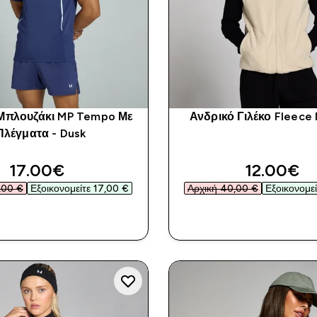
Μπλουζάκι MP Tempo Με
Ανδρικό Γιλέκο Fleece 
Πλέγματα - Dusk
discounted price
discount
17.00€‎
12.00€‎
00 €‎
Εξοικονομείτε 17,00 €‎
Αρχική 40,00 €‎
Εξοικονομεί
ΑΓΟΡΆ ΤΏΡΑ
ΑΓΟΡΆ ΤΏΡ