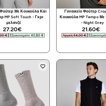
 Φούτερ Με Κουκούλα Και
Γυναικείο Φούτερ Cro
ρ MP Soft Touch - Γκρι
Κουκούλα MP Tempo Με
μελανζέ
- Night Grey
discounted price
discount
27.20€‎
21.60€‎
00 €‎
Εξοικονομείτε 40,80 €‎
Αρχική 54,00 €‎
Εξοικονομεί
ΑΓΟΡΆ ΤΏΡΑ
ΑΓΟΡΆ ΤΏΡ