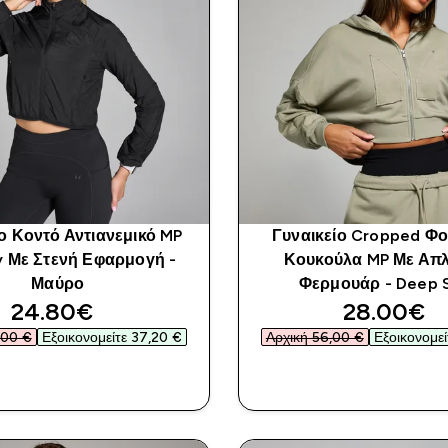
ο Κοντό Αντιανεμικό MP
Γυναικείο Cropped Φο
y Με Στενή Εφαρμογή -
Κουκούλα MP Με Απλ
Μαύρο
Φερμουάρ - Deep 
discounted price
discounte
24.80€‎
28.00€‎
00 €‎
Εξοικονομείτε 37,20 €‎
Αρχική 56,00 €‎
Εξοικονομεί
ΑΓΟΡΆ ΤΏΡΑ
ΑΓΟΡΆ ΤΏΡ