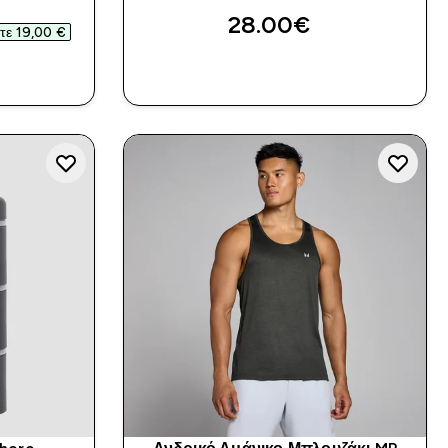
d price
28.00€‎
τε 19,00 €‎
Α
ΑΓΟΡΆ ΤΏΡΑ