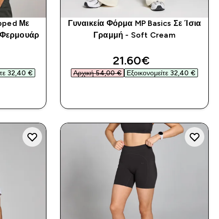
pped Με
Γυναικεία Φόρμα MP Basics Σε Ίσια
 Φερμουάρ
Γραμμή - Soft Cream
ed price
discounted price
21.60€‎
τε 32,40 €‎
Αρχική 54,00 €‎
Εξοικονομείτε 32,40 €‎
Α
ΑΓΟΡΆ ΤΏΡΑ