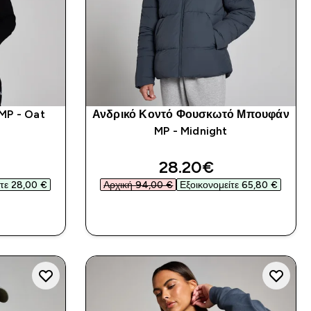
MP - Oat
Ανδρικό Κοντό Φουσκωτό Μπουφάν
MP - Midnight
ed price
discounted price
28.20€‎
τε 28,00 €‎
Αρχική 94,00 €‎
Εξοικονομείτε 65,80 €‎
Α
ΑΓΟΡΆ ΤΏΡΑ