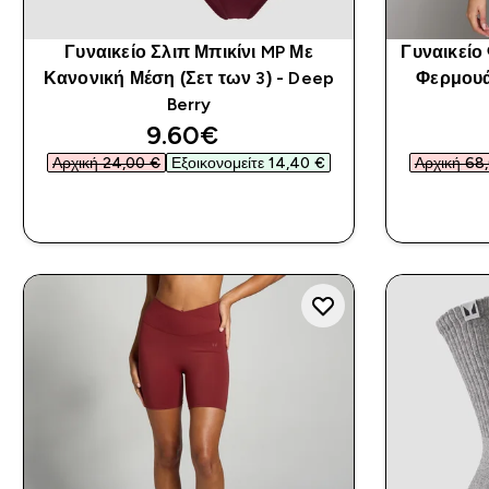
Γυναικείο Σλιπ Μπικίνι MP Με
Γυναικείο
Κανονική Μέση (Σετ των 3) - Deep
Φερμουά
Berry
discounted price
9.60€‎
Αρχική 24,00 €‎
Εξοικονομείτε 14,40 €‎
Αρχική 68,
ΑΓΟΡΆ ΤΏΡΑ