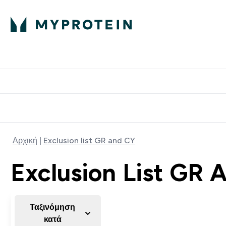
Πρωτεΐνη
Διατροφή
Α
Enter Πρωτεΐνη 
Ente
⌄
⌄
Δωρε
Αρχική
Exclusion list GR and CY
Exclusion List GR 
Ταξινόμηση
κατά