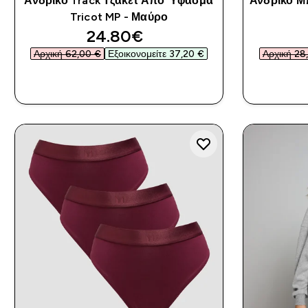
Ανδρικό Track Τζάκετ Από Ύφασμα
Ανδρικό Μ
Tricot MP - Μαύρο
discounted price
24.80€‎
Αρχική 62,00 €‎
Εξοικονομείτε 37,20 €‎
Αρχική 28,
ΑΓΟΡΆ ΤΏΡΑ