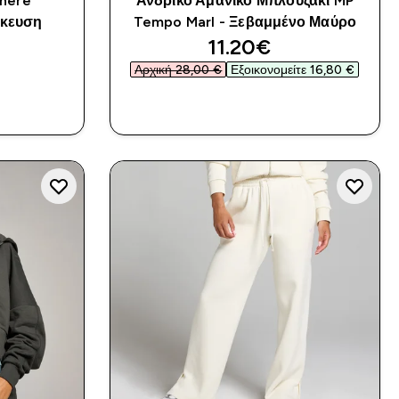
here
Ανδρικό Αμάνικο Μπλουζάκι MP
ήκευση
Tempo Marl - Ξεβαμμένο Μαύρο
discounted price
11.20€‎
Αρχική 28,00 €‎
Εξοικονομείτε 16,80 €‎
Α
ΑΓΟΡΆ ΤΏΡΑ