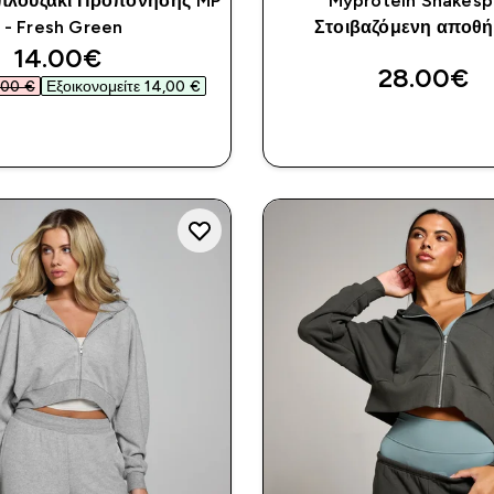
πλουζάκι Προπόνησης MP
Myprotein Shakesp
- Fresh Green
Στοιβαζόμενη αποθ
discounted price
14.00€‎
28.00€‎
00 €‎
Εξοικονομείτε 14,00 €‎
ΑΓΟΡΆ ΤΏΡΑ
ΑΓΟΡΆ ΤΏΡ