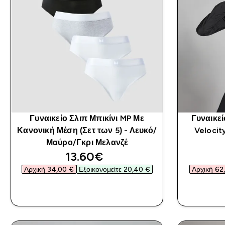
Γυναικείο Σλιπ Μπικίνι MP Με
Γυναικεί
Κανονική Μέση (Σετ των 5) - Λευκό/
Velocit
Μαύρο/Γκρι Μελανζέ
discounted price
13.60€‎
Αρχική 34,00 €‎
Εξοικονομείτε 20,40 €‎
Αρχική 62,
ΑΓΟΡΆ ΤΏΡΑ