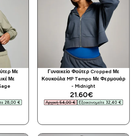
ύτερ Με
Γυναικείο Φούτερ Cropped Με
ικέ Με
Κουκούλα MP Tempo Με Φερμουάρ
Sage
- Midnight
d price
discounted price
21.60€‎
τε 28,00 €‎
Αρχική 54,00 €‎
Εξοικονομείτε 32,40 €‎
Α
ΑΓΟΡΆ ΤΏΡΑ