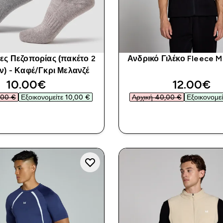
ες Πεζοπορίας (πακέτο 2
Ανδρικό Γιλέκο Fleece 
ν) - Καφέ/Γκρι Μελανζέ
discounted price
discount
10.00€‎
12.00€‎
00 €‎
Εξοικονομείτε 10,00 €‎
Αρχική 40,00 €‎
Εξοικονομεί
ΑΓΟΡΆ ΤΏΡΑ
ΑΓΟΡΆ ΤΏΡ