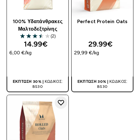
100% Υδατάνθρακες
Perfect Protein Oats
Μαλτοδεξτρίνης
(2)
3.5 out of 5 stars
14.99€‎
29.99€‎
6,00 €‎/kg
29,99 €‎/kg
ΑΓΟΡΆ ΤΏΡΑ
ΑΓΟΡΆ ΤΏΡΑ
ΈΚΠΤΩΣΗ 30% |
ΚΩΔΙΚΌΣ:
ΈΚΠΤΩΣΗ 30% |
ΚΩΔΙΚΌΣ:
BS30
BS30