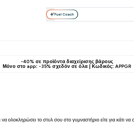
Fuel Coach
θλητικά Ρούχα
Βιταμίνες
Μπάρες, Τρόφιμα & Ροφήματα
submenu
r Διατροφή submenu
Enter Αθλητικά Ρούχα submenu
Enter Βιταμίνες submenu
Enter
⌄
⌄
⌄
άν Μεταφορικά στα 60€
Κατεβάστε την εφαρμογή Myprotein
Κερ
-40% σε προϊόντα διαχείρισης βάρους
Μόνο στο app: -35% σχεδόν σε όλα | Κωδικός: APPGR
ι να ολοκληρώσει το στυλ σου στο γυμναστήριο είτε για κάτι να 