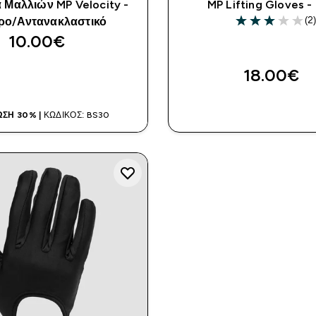
 Μαλλιών MP Velocity -
MP Lifting Gloves -
(2
ρο/Αντανακλαστικό
3 out of 5 stars
10.00€‎
18.00€‎
ΑΓΟΡΆ ΤΏΡΑ
ΑΓΟΡΆ ΤΏΡ
ΣΗ 30% |
ΚΩΔΙΚΌΣ: BS30