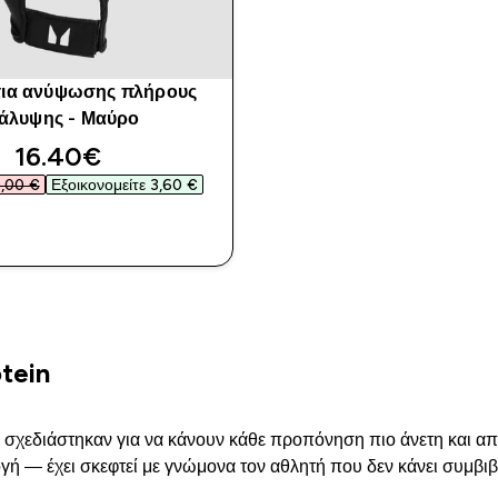
τια ανύψωσης πλήρους
άλυψης - Μαύρο
discounted price
16.40€‎
,00 €‎
Εξοικονομείτε 3,60 €‎
ΑΓΟΡΆ ΤΏΡΑ
tein
n σχεδιάστηκαν για να κάνουν κάθε προπόνηση πιο άνετη και απο
ή — έχει σκεφτεί με γνώμονα τον αθλητή που δεν κάνει συμβι