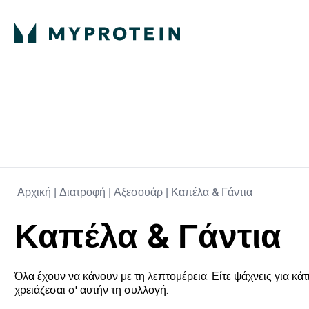
Πρωτεΐνη
Διατροφή
Α
Enter Πρωτεΐνη 
Ente
⌄
⌄
Δωρε
Αρχική
Διατροφή
Αξεσουάρ
Καπέλα & Γάντια
Καπέλα & Γάντια
Όλα έχουν να κάνουν με τη λεπτομέρεια. Είτε ψάχνεις για κάτ
χρειάζεσαι σ' αυτήν τη συλλογή.