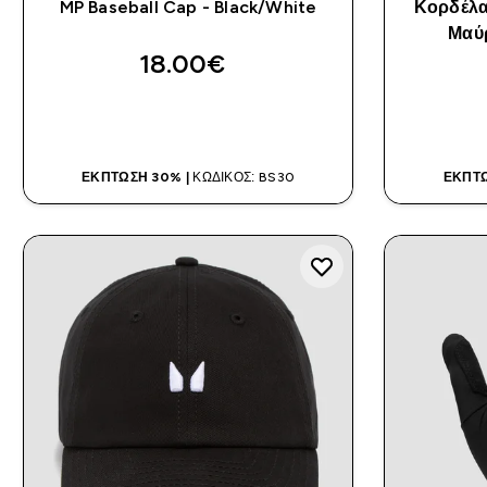
MP Baseball Cap - Black/White
Κορδέλα
Μαύ
18.00€‎
ΑΓΟΡΆ ΤΏΡΑ
ΈΚΠΤΩΣΗ 30% |
ΚΩΔΙΚΌΣ: BS30
ΈΚΠΤΩ