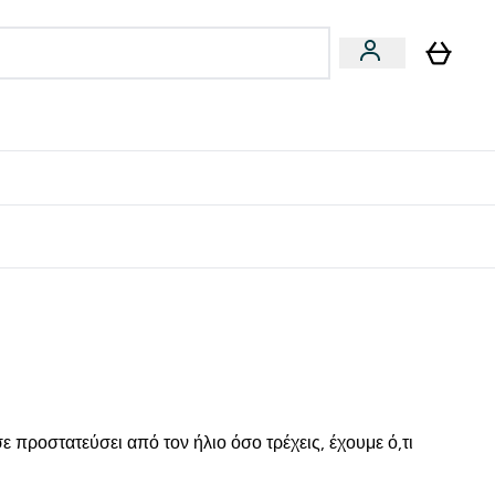
Vegan
Αθλητική Απόδοση
 Μπάρες, Τρόφιμα & Ροφήματα submenu
Enter Vegan submenu
Enter Αθλητική Απόδοση submenu
⌄
⌄
δίστε 15€
σε προστατεύσει από τον ήλιο όσο τρέχεις, έχουμε ό,τι