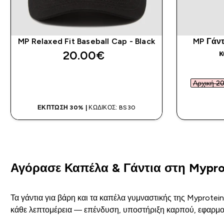
MP Relaxed Fit Baseball Cap - Black
MP Γάν
20.00€‎
κ
ΑΓΟΡΆ ΤΏΡΑ
Αρχική 20
ΈΚΠΤΩΣΗ 30% |
ΚΩΔΙΚΌΣ: BS30
Αγόρασε Καπέλα & Γάντια στη Mypro
Τα γάντια για βάρη και τα καπέλα γυμναστικής της Myprotei
κάθε λεπτομέρεια — επένδυση, υποστήριξη καρπού, εφαρμογ