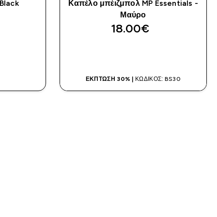
 Black
Καπέλο μπέιζμπολ MP Essentials -
)
Μαύρο
18.00€‎
ΑΓΟΡΆ ΤΏΡΑ
Α
ΈΚΠΤΩΣΗ 30% |
ΚΩΔΙΚΌΣ: BS30