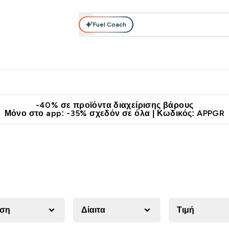
Fuel Coach
θλητικά Ρούχα
Βιταμίνες
Μπάρες, Τρόφιμα & Ροφήματα
submenu
r Διατροφή submenu
Enter Αθλητικά Ρούχα submenu
Enter Βιταμίνες submenu
Enter
⌄
⌄
⌄
άν Μεταφορικά στα 60€
Κατεβάστε την εφαρμογή Myprotein
Κερ
-40% σε προϊόντα διαχείρισης βάρους
Μόνο στο app: -35% σχεδόν σε όλα | Κωδικός: APPGR
ύση
Δίαιτα
Τιμή