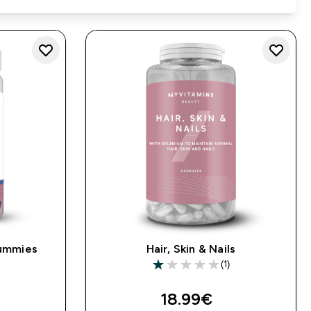
Gummies
Hair, Skin & Nails
)
(1)
rs
1 out of 5 stars
18.99€‎