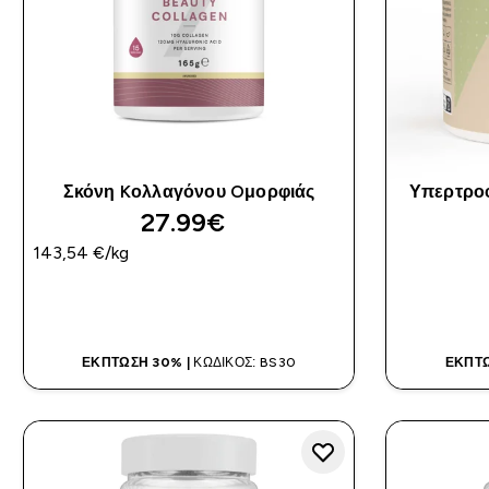
Σκόνη Kολλαγόνου Oμορφιάς
Υπερτροφ
27.99€‎
143,54 €‎/kg
ΑΓΟΡΆ ΤΏΡΑ
ΈΚΠΤΩΣΗ 30% |
ΚΩΔΙΚΌΣ: BS30
ΈΚΠΤΩ