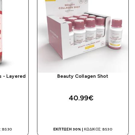
s - Layered
Beauty Collagen Shot
40.99€‎
Α
ΑΓΟΡΆ ΤΏΡΑ
: BS30
ΈΚΠΤΩΣΗ 30% |
ΚΩΔΙΚΌΣ: BS30