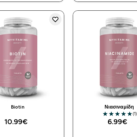
Biotin
Νιασιναμίδη
(1)
5 out of 5 stars
10.99€‎
6.99€‎
ΑΓΟΡΆ ΤΏΡΑ
ΑΓΟΡΆ ΤΏΡ