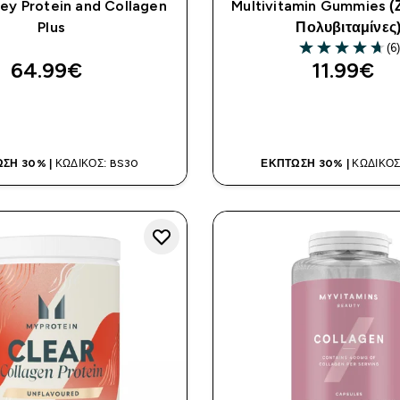
ey Protein and Collagen
Multivitamin Gummies (
Plus
Πολυβιταμίνες
(6)
4.67 out of 5 st
64.99€‎
11.99€‎
ΑΓΟΡΆ ΤΏΡΑ
ΑΓΟΡΆ ΤΏΡ
ΣΗ 30% |
ΚΩΔΙΚΌΣ: BS30
ΈΚΠΤΩΣΗ 30% |
ΚΩΔΙΚΌΣ