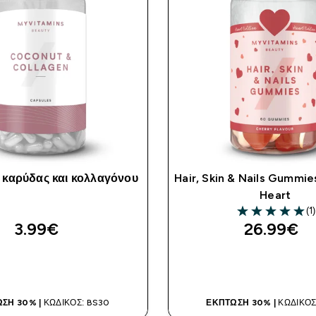
καρύδας και κολλαγόνου
Hair, Skin & Nails Gummie
Heart
(1)
5 out of 5 stars
3.99€‎
26.99€‎
ΑΓΟΡΆ ΤΏΡΑ
ΑΓΟΡΆ ΤΏΡ
ΣΗ 30% |
ΚΩΔΙΚΌΣ: BS30
ΈΚΠΤΩΣΗ 30% |
ΚΩΔΙΚΌΣ