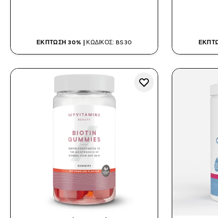
ΑΓΟΡΆ ΤΏΡΑ
ΈΚΠΤΩΣΗ 30% |
ΚΩΔΙΚΌΣ: BS30
ΈΚΠΤΩ