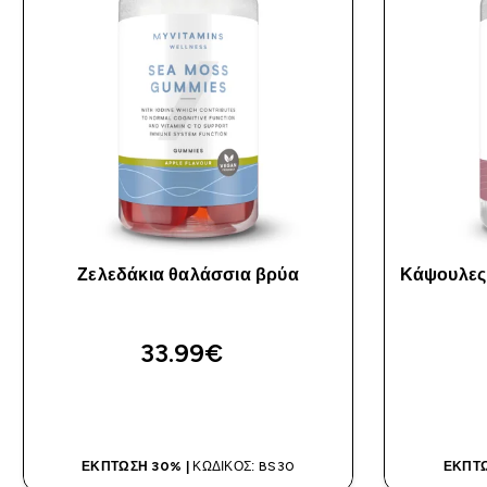
Ζελεδάκια θαλάσσια βρύα
Κάψουλες 
33.99€‎
ΑΓΟΡΆ ΤΏΡΑ
ΈΚΠΤΩΣΗ 30% |
ΚΩΔΙΚΌΣ: BS30
ΈΚΠΤΩ