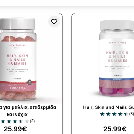
α για μαλλιά, επιδερμίδα
Hair, Skin and Nails 
(8
και νύχια
4.5 out of 5 sta
(2)
3.5 out of 5 stars
25.99€‎
25.99€‎