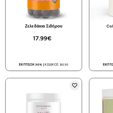
Ζελεδάκια Σιδήρου
Co
17.99€‎
ΑΓΟΡΆ ΤΏΡΑ
ΈΚΠΤΩΣΗ 30% |
ΚΩΔΙΚΌΣ: BS30
ΈΚΠΤΩ