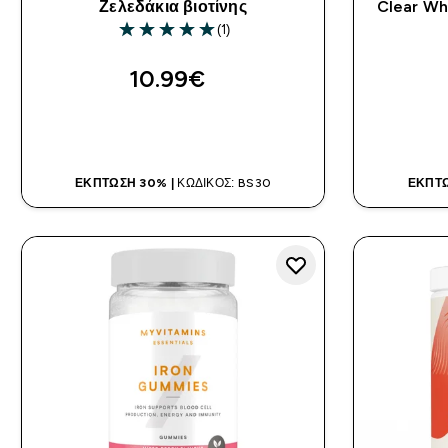
Ζελεδάκια βιοτίνης
Clear Wh
(1)
5 out of 5 stars
10.99€‎
ΑΓΟΡΆ ΤΏΡΑ
ΈΚΠΤΩΣΗ 30% |
ΚΩΔΙΚΌΣ: BS30
ΈΚΠΤΩ