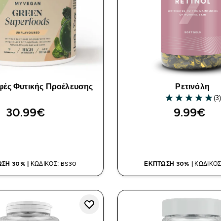
ές Φυτικής Προέλευσης
Ρετινόλη
(3)
5 out of 5 stars
30.99€‎
9.99€‎
ΑΓΟΡΆ ΤΏΡΑ
ΑΓΟΡΆ ΤΏΡ
ΣΗ 30% |
ΚΩΔΙΚΌΣ: BS30
ΈΚΠΤΩΣΗ 30% |
ΚΩΔΙΚΌΣ