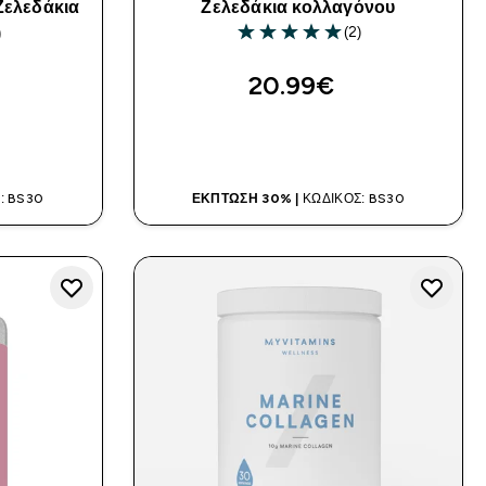
Ζελεδάκια
Ζελεδάκια κολλαγόνου
(2)
)
5 out of 5 stars
ars
20.99€‎
Α
ΑΓΟΡΆ ΤΏΡΑ
: BS30
ΈΚΠΤΩΣΗ 30% |
ΚΩΔΙΚΌΣ: BS30