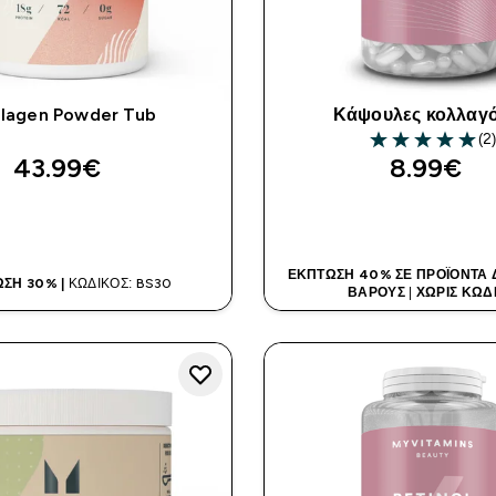
llagen Powder Tub
Κάψουλες κολλαγ
(2
5 out of 5 stars
43.99€‎
8.99€‎
ΑΓΟΡΆ ΤΏΡΑ
ΑΓΟΡΆ ΤΏΡ
ΈΚΠΤΩΣΗ 40% ΣΕ ΠΡΟΪΌΝΤΑ Δ
ΣΗ 30% |
ΚΩΔΙΚΌΣ: BS30
ΒΆΡΟΥΣ
|
ΧΩΡΊΣ ΚΩΔ