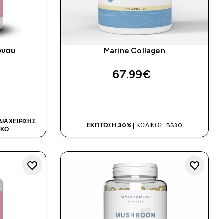
όνου
Marine Collagen
)
67.99€‎
Α
ΑΓΟΡΆ ΤΏΡΑ
ΙΑΧΕΊΡΙΣΗΣ
ΈΚΠΤΩΣΗ 30% |
ΚΩΔΙΚΌΣ: BS30
ΙΚΌ