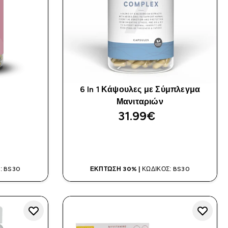
6 In 1 Κάψουλες με Σύμπλεγμα
Μανιταριών
31.99€‎
Α
ΑΓΟΡΆ ΤΏΡΑ
: BS30
ΈΚΠΤΩΣΗ 30% |
ΚΩΔΙΚΌΣ: BS30