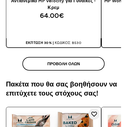
Αντιανεμικό MP Velocity για Γυναίκες -
MP Women'
Κρεμ
64.00€‎
ΑΓΟΡΆ ΤΏΡΑ
ΈΚΠΤΩΣΗ 30% |
ΚΩΔΙΚΌΣ: BS30
ΈΚ
ΠΡΟΒΟΛΉ ΌΛΩΝ
Πακέτα που θα σας βοηθήσουν να
επιτύχετε τους στόχους σας!