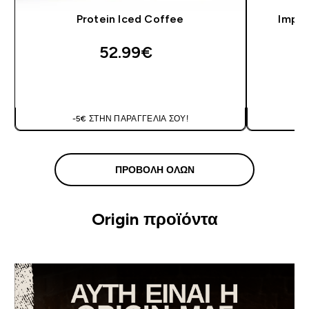
Protein Iced Coffee
Impac
52.99€‎
ΑΓΟΡΆ ΤΏΡΑ
-5€ ΣΤΗΝ ΠΑΡΑΓΓΕΛΊΑ ΣΟΥ!
-
ΠΡΟΒΟΛΉ ΌΛΩΝ
Origin προϊόντα