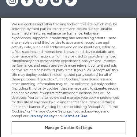
We use cookies and other tracking tools on this site, which may be
provided by third parties, to operate and secure our site, enable
Βοήθεια & Πληροφορίες
social media features, enhance performance, tailor user
experiences, support our marketing and advertising efforts. These
also enable us and third parties to access and record user and
activity data, such as IP addresses and online identifiers, referring
Προϊόντα
URLs, searches and interactions, browser and device details, and
other usage information, which may be used to provide enhanced
functionality and personalized experiences, analyze and improve
performance, and reach users with more relevant content and ads
on this site and across third party sites. If you click “Accept All” this
Εταιρικές Πληροφορίες
site may deploy cookies (including third party cookies) for all of
these purposes. If you click “Limit Cookies,” your IP address and
other browsing information may still be collected but only cookies
(including third party cookies) that are necessary to operate, secure
Εκπτώσεις & Ανταμοιβές
and enable default website features and functionalities will be
deployed. You can also review and manage your cookie preferences
for this site at any time by clicking the “Manage Cookie Settings”
link in this banner. By using this site or clicking "Accept All," "Limit
Cookies," or "Manage Cookie Settings," you acknowledge and
2026 The Hut.com Ltd
accept our
Privacy Policy
and
Terms of Use
.
Manage Cookie Settings