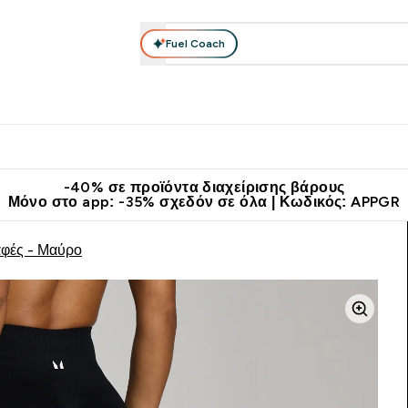
Fuel Coach
θλητικά Ρούχα
Βιταμίνες
Μπάρες, Τρόφιμα & Ροφήματα
submenu
r Διατροφή submenu
Enter Αθλητικά Ρούχα submenu
Enter Βιταμίνες submenu
Enter
⌄
⌄
⌄
άν Μεταφορικά στα 60€
Κατεβάστε την εφαρμογή Myprotein
Κερ
-40% σε προϊόντα διαχείρισης βάρους
Μόνο στο app: -35% σχεδόν σε όλα | Κωδικός: APPGR
φές - Μαύρο