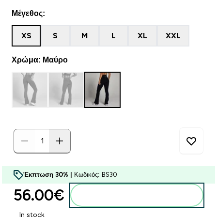
Μέγεθος:
XS
S
M
L
XL
XXL
Χρώμα: Μαύρο
Έκπτωση 30% |
Κωδικός: BS30
56.00€‎
Προσθήκη στο καλάθι
In stock