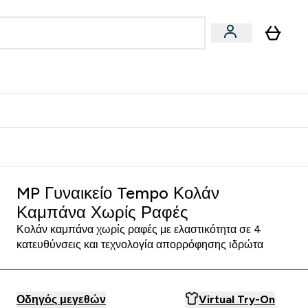
Vegan
Αθλητική Απόδοση
 Μπάρες, Τρόφιμα & Ροφήματα submenu
Enter Vegan submenu
Enter Αθλητική Απόδοση submenu
⌄
⌄
δίστε 15€
MP Γυναικείο Tempo Κολάν
Καμπάνα Χωρίς Ραφές
Κολάν καμπάνα χωρίς ραφές με ελαστικότητα σε 4
κατευθύνσεις και τεχνολογία απορρόφησης ιδρώτα
Οδηγός μεγεθών
Virtual Try-On