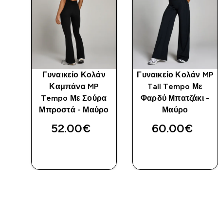
άν
Γυναικείο Κολάν
Γυναικείο Κολάν MP
Καμπάνα MP
Tall Tempo Με
ύρο
Tempo Με Σούρα
Φαρδύ Μπατζάκι -
Μπροστά - Μαύρο
Μαύρο
52.00€‎
60.00€‎
ΑΓΟΡΆ
ΑΓΟΡΆ
ΤΏΡΑ
ΤΏΡΑ