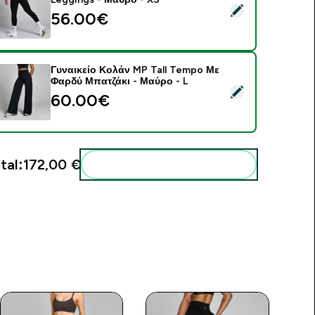
elect this product - MP Women's Lift Seamless Scrunch Legg
56.00€‎
Γυναικείο Κολάν MP Tall Tempo Με
Φαρδύ Μπατζάκι - Μαύρο - L
elect this product - Γυναικείο Κολάν MP Tall Tempo Με Φαρδύ
60.00€‎
tal:
172,00 €‎
Add these to your routine