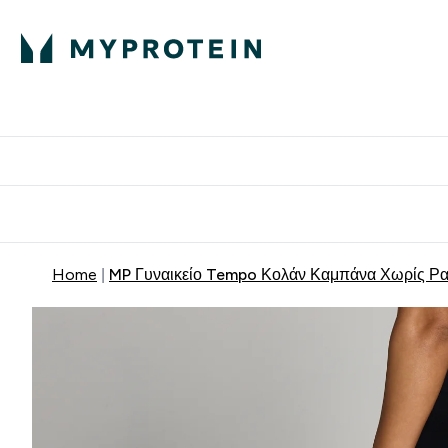
Πρωτεΐνη
Διατροφή
Α
Enter Πρωτεΐνη 
Ente
⌄
⌄
Δωρε
Home
MP Γυναικείο Tempo Κολάν Καμπάνα Χωρίς Ρα