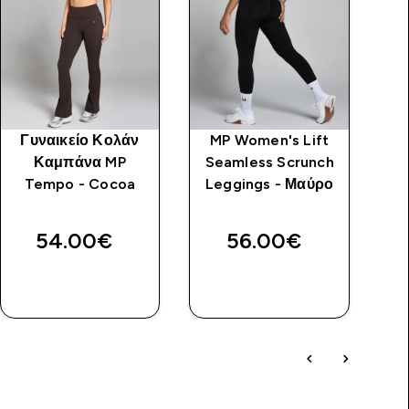
Γυναικείο Κολάν
MP Women's Lift
Γυ
Καμπάνα MP
Seamless Scrunch
T
Tempo - Cocoa
Leggings - Μαύρο
Μ
54.00€‎
56.00€‎
ΑΓΟΡΆ
ΑΓΟΡΆ
ΤΏΡΑ
ΤΏΡΑ