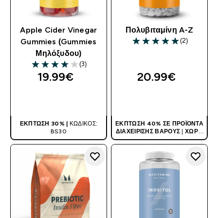
Apple Cider Vinegar
Πολυβιταμίνη A-Z
(2)
Gummies (Gummies
5 out of 5 stars
Μηλόξυδου)
(3)
4 out of 5 stars
19.99€‎
20.99€‎
ΑΓΟΡΆ ΤΏΡΑ
ΑΓΟΡΆ ΤΏΡΑ
ΈΚΠΤΩΣΗ 30% |
ΚΩΔΙΚΌΣ:
ΈΚΠΤΩΣΗ 40% ΣΕ ΠΡΟΪΌΝΤΑ
BS30
ΔΙΑΧΕΊΡΙΣΗΣ ΒΆΡΟΥΣ
|
ΧΩΡΊΣ
ΚΩΔΙΚΌ