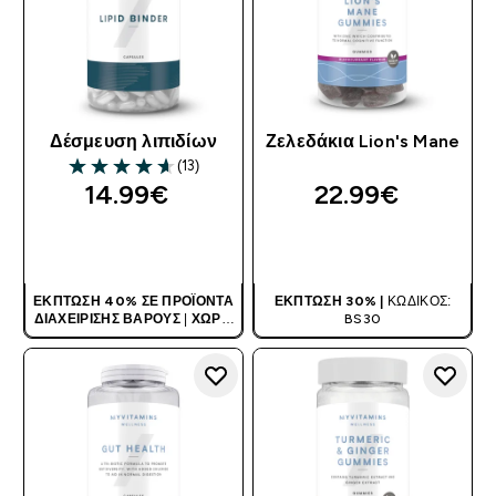
Δέσμευση λιπιδίων
Ζελεδάκια Lion's Mane
(13)
4.62 out of 5 stars
14.99€‎
22.99€‎
ΑΓΟΡΆ ΤΏΡΑ
ΑΓΟΡΆ ΤΏΡΑ
ΈΚΠΤΩΣΗ 40% ΣΕ ΠΡΟΪΌΝΤΑ
ΈΚΠΤΩΣΗ 30% |
ΚΩΔΙΚΌΣ:
ΔΙΑΧΕΊΡΙΣΗΣ ΒΆΡΟΥΣ
|
ΧΩΡΊΣ
BS30
ΚΩΔΙΚΌ