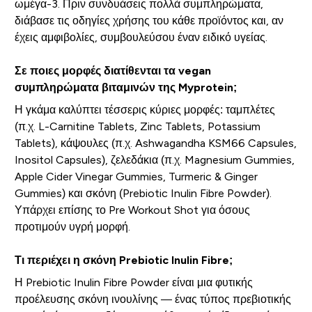
ωμέγα-3. Πριν συνδυάσεις πολλά συμπληρώματα,
διάβασε τις οδηγίες χρήσης του κάθε προϊόντος και, αν
έχεις αμφιβολίες, συμβουλεύσου έναν ειδικό υγείας.
Σε ποιες μορφές διατίθενται τα vegan
συμπληρώματα βιταμινών της Myprotein;
Η γκάμα καλύπτει τέσσερις κύριες μορφές: ταμπλέτες
(π.χ. L-Carnitine Tablets, Zinc Tablets, Potassium
Tablets), κάψουλες (π.χ. Ashwagandha KSM66 Capsules,
Inositol Capsules), ζελεδάκια (π.χ. Magnesium Gummies,
Apple Cider Vinegar Gummies, Turmeric & Ginger
Gummies) και σκόνη (Prebiotic Inulin Fibre Powder).
Υπάρχει επίσης το Pre Workout Shot για όσους
προτιμούν υγρή μορφή.
Τι περιέχει η σκόνη Prebiotic Inulin Fibre;
Η Prebiotic Inulin Fibre Powder είναι μια φυτικής
προέλευσης σκόνη ινουλίνης — ένας τύπος πρεβιοτικής