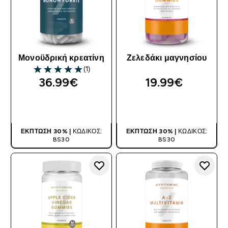
Μονοϋδρική κρεατίνη
Ζελεδάκι μαγνησίου
(1)
5 out of 5 stars
36.99€‎
19.99€‎
ΑΓΟΡΆ ΤΏΡΑ
ΑΓΟΡΆ ΤΏΡΑ
ΈΚΠΤΩΣΗ 30% |
ΚΩΔΙΚΌΣ:
ΈΚΠΤΩΣΗ 30% |
ΚΩΔΙΚΌΣ:
BS30
BS30