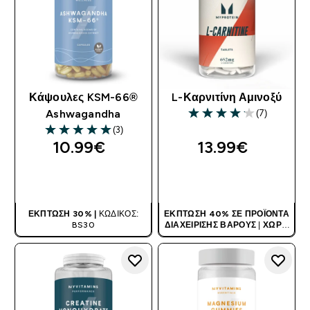
Κάψουλες KSM-66®
L-Καρνιτίνη Αμινοξύ
(7)
Ashwagandha
4.14 out of 5 stars
(3)
5 out of 5 stars
10.99€‎
13.99€‎
ΑΓΟΡΆ ΤΏΡΑ
ΑΓΟΡΆ ΤΏΡΑ
ΈΚΠΤΩΣΗ 30% |
ΚΩΔΙΚΌΣ:
ΈΚΠΤΩΣΗ 40% ΣΕ ΠΡΟΪΌΝΤΑ
BS30
ΔΙΑΧΕΊΡΙΣΗΣ ΒΆΡΟΥΣ
|
ΧΩΡΊΣ
ΚΩΔΙΚΌ