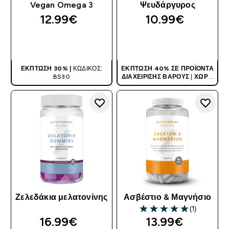
Vegan Omega 3
Ψευδάργυρος
12.99€‎
10.99€‎
ΑΓΟΡΆ ΤΏΡΑ
ΑΓΟΡΆ ΤΏΡΑ
ΈΚΠΤΩΣΗ 30% |
ΚΩΔΙΚΌΣ:
ΈΚΠΤΩΣΗ 40% ΣΕ ΠΡΟΪΌΝΤΑ
BS30
ΔΙΑΧΕΊΡΙΣΗΣ ΒΆΡΟΥΣ
|
ΧΩΡΊΣ
ΚΩΔΙΚΌ
Ζελεδάκια μελατονίνης
Ασβέστιο & Μαγνήσιο
(1)
5 out of 5 stars
16.99€‎
13.99€‎