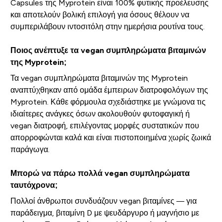
Capsules της Myprotein είναι 100% φυτικής προέλευσης
και αποτελούν βολική επιλογή για όσους θέλουν να
συμπεριλάβουν ιντοσιτόλη στην ημερήσια ρουτίνα τους.
Ποιος ανέπτυξε τα vegan συμπληρώματα βιταμινών
της Myprotein;
Τα vegan συμπληρώματα βιταμινών της Myprotein
αναπτύχθηκαν από ομάδα έμπειρων διατροφολόγων της
Myprotein. Κάθε φόρμουλα σχεδιάστηκε με γνώμονα τις
ιδιαίτερες ανάγκες όσων ακολουθούν φυτοφαγική ή
vegan διατροφή, επιλέγοντας μορφές συστατικών που
απορροφώνται καλά και είναι πιστοποιημένα χωρίς ζωικά
παράγωγα.
Μπορώ να πάρω πολλά vegan συμπληρώματα
ταυτόχρονα;
Πολλοί άνθρωποι συνδυάζουν vegan βιταμίνες — για
παράδειγμα, βιταμίνη D με ψευδάργυρο ή μαγνήσιο με