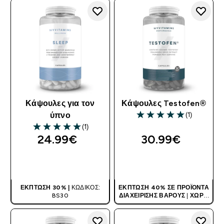
Κάψουλες για τον
Κάψουλες Testofen®
(1)
ύπνο
5 out of 5 stars
(1)
5 out of 5 stars
24.99€‎
30.99€‎
ΑΓΟΡΆ ΤΏΡΑ
ΑΓΟΡΆ ΤΏΡΑ
ΈΚΠΤΩΣΗ 30% |
ΚΩΔΙΚΌΣ:
ΈΚΠΤΩΣΗ 40% ΣΕ ΠΡΟΪΌΝΤΑ
BS30
ΔΙΑΧΕΊΡΙΣΗΣ ΒΆΡΟΥΣ
|
ΧΩΡΊΣ
ΚΩΔΙΚΌ