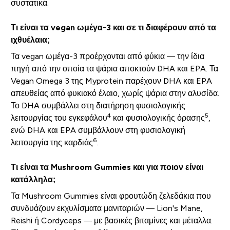
συστατικά.
Τι είναι τα vegan ωμέγα-3 και σε τι διαφέρουν από τα
ιχθυέλαια;
Τα vegan ωμέγα-3 προέρχονται από φύκια — την ίδια
πηγή από την οποία τα ψάρια αποκτούν DHA και EPA. Τα
Vegan Omega 3 της Myprotein παρέχουν DHA και EPA
απευθείας από φυκιακό έλαιο, χωρίς ψάρια στην αλυσίδα.
Το DHA συμβάλλει στη διατήρηση φυσιολογικής
4
5
λειτουργίας του εγκεφάλου
και φυσιολογικής όρασης
,
ενώ DHA και EPA συμβάλλουν στη φυσιολογική
6
λειτουργία της καρδιάς
.
Τι είναι τα Mushroom Gummies και για ποιον είναι
κατάλληλα;
Τα Mushroom Gummies είναι φρουτώδη ζελεδάκια που
συνδυάζουν εκχυλίσματα μανιταριών — Lion's Mane,
Reishi ή Cordyceps — με βασικές βιταμίνες και μέταλλα.