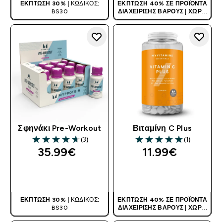
ΈΚΠΤΩΣΗ 30% |
ΚΩΔΙΚΌΣ:
ΈΚΠΤΩΣΗ 40% ΣΕ ΠΡΟΪΌΝΤΑ
BS30
ΔΙΑΧΕΊΡΙΣΗΣ ΒΆΡΟΥΣ
|
ΧΩΡΊΣ
ΚΩΔΙΚΌ
Σφηνάκι Pre-Workout
Βιταμίνη C Plus
(3)
(1)
4.67 out of 5 stars
5 out of 5 stars
35.99€‎
11.99€‎
ΑΓΟΡΆ ΤΏΡΑ
ΑΓΟΡΆ ΤΏΡΑ
ΈΚΠΤΩΣΗ 30% |
ΚΩΔΙΚΌΣ:
ΈΚΠΤΩΣΗ 40% ΣΕ ΠΡΟΪΌΝΤΑ
BS30
ΔΙΑΧΕΊΡΙΣΗΣ ΒΆΡΟΥΣ
|
ΧΩΡΊΣ
ΚΩΔΙΚΌ