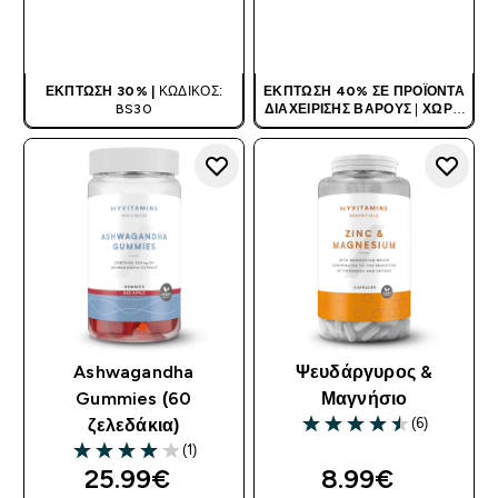
ΑΓΟΡΆ ΤΏΡΑ
ΑΓΟΡΆ ΤΏΡΑ
ΈΚΠΤΩΣΗ 30% |
ΚΩΔΙΚΌΣ:
ΈΚΠΤΩΣΗ 40% ΣΕ ΠΡΟΪΌΝΤΑ
BS30
ΔΙΑΧΕΊΡΙΣΗΣ ΒΆΡΟΥΣ
|
ΧΩΡΊΣ
ΚΩΔΙΚΌ
Ashwagandha
Ψευδάργυρος &
Gummies (60
Μαγνήσιο
(6)
ζελεδάκια)
4.5 out of 5 stars
(1)
4 out of 5 stars
25.99€‎
8.99€‎