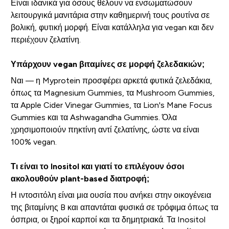
Είναι ιδανικά για όσους θέλουν να ενσωματώσουν
λειτουργικά μανιτάρια στην καθημερινή τους ρουτίνα σε
βολική, φυτική μορφή. Είναι κατάλληλα για vegan και δεν
περιέχουν ζελατίνη.
Υπάρχουν vegan βιταμίνες σε μορφή ζελεδακιών;
Ναι — η Myprotein προσφέρει αρκετά φυτικά ζελεδάκια,
όπως τα Magnesium Gummies, τα Mushroom Gummies,
τα Apple Cider Vinegar Gummies, τα Lion's Mane Focus
Gummies και τα Ashwagandha Gummies. Όλα
χρησιμοποιούν πηκτίνη αντί ζελατίνης, ώστε να είναι
100% vegan.
Τι είναι το Inositol και γιατί το επιλέγουν όσοι
ακολουθούν plant-based διατροφή;
Η ιντοσιτόλη είναι μια ουσία που ανήκει στην οικογένεια
της βιταμίνης B και απαντάται φυσικά σε τρόφιμα όπως τα
όσπρια, οι ξηροί καρποί και τα δημητριακά. Τα Inositol