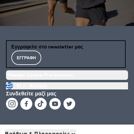
Εγγραφείτε στο newsletter μας
ΕΓΓΡΑΦΉ
Manage Cookie Preferences
EL |
Αλλαγή
Συνδεθείτε μαζί μας
Βοήθεια & Πληροφορίες