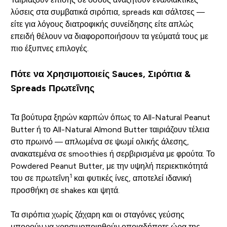
λύσεις στα συμβατικά σιρόπια, spreads και σάλτσες —
είτε για λόγους διατροφικής συνείδησης είτε απλώς
επειδή θέλουν να διαφοροποιήσουν τα γεύματά τους με
πιο έξυπνες επιλογές.
Πότε να Χρησιμοποιείς Sauces, Σιρόπια &
Spreads Πρωτεΐνης
Τα βούτυρα ξηρών καρπών όπως το All-Natural Peanut
Butter ή το All-Natural Almond Butter ταιριάζουν τέλεια
στο πρωινό — απλωμένα σε ψωμί ολικής άλεσης,
ανακατεμένα σε smoothies ή σερβιρισμένα με φρούτα. Το
Powdered Peanut Butter, με την υψηλή περιεκτικότητά
1
του σε πρωτεΐνη
και φυτικές ίνες, αποτελεί ιδανική
προσθήκη σε shakes και ψητά.
Τα σιρόπια χωρίς ζάχαρη και οι σταγόνες γεύσης
μπορούν να χρησιμοποιηθούν οποιαδήποτε ώρα της