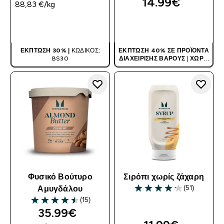
14.99€‎
88,83 €‎/kg
ΑΓΟΡΆ ΤΏΡΑ
ΑΓΟΡΆ ΤΏΡΑ
ΈΚΠΤΩΣΗ 30% |
ΚΩΔΙΚΌΣ:
ΈΚΠΤΩΣΗ 40% ΣΕ ΠΡΟΪΌΝΤΑ
BS30
ΔΙΑΧΕΊΡΙΣΗΣ ΒΆΡΟΥΣ
|
ΧΩΡΊΣ
ΚΩΔΙΚΌ
Φυσικό Βούτυρο
Σιρόπι χωρίς ζάχαρη
(51)
Αμυγδάλου
4.2 out of 5 stars
(15)
4.53 out of 5 stars
35.99€‎