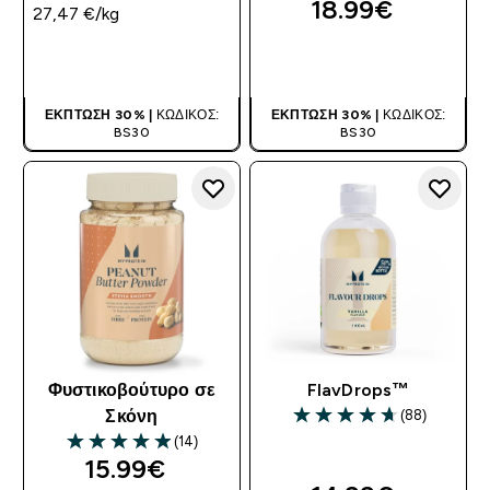
18.99€‎
27,47 €‎/kg
ΑΓΟΡΆ ΤΏΡΑ
ΑΓΟΡΆ ΤΏΡΑ
ΈΚΠΤΩΣΗ 30% |
ΚΩΔΙΚΌΣ:
ΈΚΠΤΩΣΗ 30% |
ΚΩΔΙΚΌΣ:
BS30
BS30
Φυστικοβούτυρο σε
FlavDrops™
(88)
Σκόνη
4.69 out of 5 stars
(14)
4.93 out of 5 stars
15.99€‎