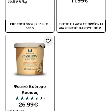
11.99€‎
35,99 €‎/kg
ΑΓΟΡΆ ΤΏΡΑ
ΑΓΟΡΆ ΤΏΡΑ
ΈΚΠΤΩΣΗ 30% |
ΚΩΔΙΚΌΣ:
ΈΚΠΤΩΣΗ 40% ΣΕ ΠΡΟΪΌΝΤΑ
BS30
ΔΙΑΧΕΊΡΙΣΗΣ ΒΆΡΟΥΣ
|
ΧΩΡΊΣ
ΚΩΔΙΚΌ
Φυσικό Βούτυρο
Κάσιους
(13)
4.46 out of 5 stars
26.99€‎