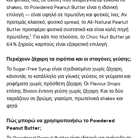
shakes, το Powdered Peanut Butter είναι η ιδανική
επιλογή — είναι υψηλό σε πρωτεΐνη και φυτικές ίνες. Αν
προτιμάς κλασικό, φυσικό spread, το All-Natural Peanut
Butter προσφέρει φυσικά συστατικά και είναι καλή πηγή
1
πρωτεΐνης
. Για κάτι πιο πλούσιο, το Choc Nut Butter με
64% ξηρούς καρπούς είναι εξαιρετική επιλογή.
Περιέχουν ζάχαρη τα σιρόπια και οι σταγόνες γεύσης;
Το Sugar-Free Syrup είναι σχεδιασμένο χωρίς ζάχαρη,
κάνοντάς το κατάλληλο για γλυκές γεύσεις σε γεύματα και
ροφήματα χωρίς πρόσθετη ζάχαρη. Οι Flavour Drops
επίσης δίνουν έντονη γεύση χωρίς ζάχαρη. Και τα δύο
ταιριάζουν σε βρώμη, γιαούρτι, πρωτεϊνικά shakes και
ψητά.
Πώς μπορώ να χρησιμοποιήσω το Powdered
Peanut Butter;
Το Powdered Peanut Butter είναι ιδανικό για ανάμειξη σε