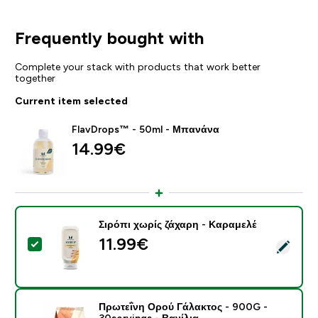
Frequently bought with
Complete your stack with products that work better
together
Current item selected
FlavDrops™ - 50ml - Μπανάνα
14.99€‎
Σιρόπι χωρίς ζάχαρη - Καραμελέ
11.99€‎
Select this product - Σιρόπι χωρίς ζάχαρη - Καραμελέ
Πρωτεΐνη Ορού Γάλακτος - 900G -
30servings - Βανίλια