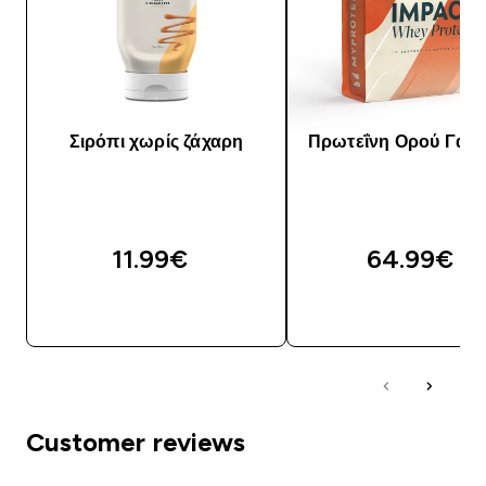
Σιρόπι χωρίς ζάχαρη
Πρωτεΐνη Ορού Γάλα
11.99€‎
64.99€‎
ΑΓΟΡΆ ΤΏΡΑ
ΑΓΟΡΆ ΤΏΡΑ
Customer reviews