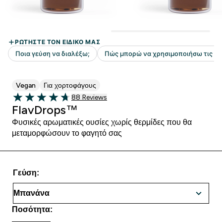
Vegan
Για χορτοφάγους
88 customer reviews
88 Reviews
4.69 out of 5 stars
FlavDrops™
Φυσικές αρωματικές ουσίες χωρίς θερμίδες που θα
μεταμορφώσουν το φαγητό σας
Γεύση:
Ποσότητα: