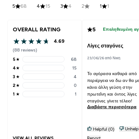
5
68
4
15
3
4
2
1
1
OVERALL RATING
5
Επαληθευμένη α
4.69
4.69 out of 5 stars
Λίγες σταγόνες
(88 reviews)
23/06/26 από Νικη
5
★
68
5 stars rating 68 reviews
4
★
15
4 stars rating 15 reviews
Το αγόρασα καθαρά από
3
★
4
3 stars rating 4 reviews
περιέργεια να δω αν θα μ
2
★
0
κάνει άλλη γεύση στην
2 stars rating 0 reviews
1
★
1
πρωτεΐνη και όντος λίγες
1 stars rating 1 reviews
σταγόνες γίνετε τέλειο!
Διαβάστε περισσότερα
Unhelp
Helpful (0)
VIEW ALL REVIEWS
Report