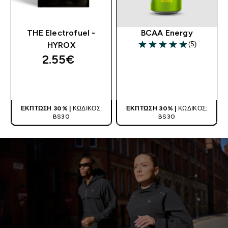
THE Electrofuel -
BCAA Energy
(5)
HYROX
5 out of 5 stars
2.55€‎
ΑΓΟΡΆ ΤΏΡΑ
ΑΓΟΡΆ ΤΏΡΑ
ΈΚΠΤΩΣΗ 30% |
ΚΩΔΙΚΌΣ:
ΈΚΠΤΩΣΗ 30% |
ΚΩΔΙΚΌΣ:
BS30
BS30