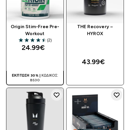
Origin Stim-Free Pre-
THE Recovery –
Workout
HYROX
(2)
4.5 out of 5 stars
24.99€‎
43.99€‎
ΑΓΟΡΆ ΤΏΡΑ
ΈΚΠΤΩΣΗ 30% |
ΚΩΔΙΚΌΣ:
ΑΓΟΡΆ ΤΏΡΑ
BS30