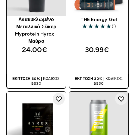
Ανακυκλωμένο
THE Energy Gel
(1)
Μεταλλικό Σέικερ
5 out of 5 stars
Myprotein Hyrox -
Μαύρο
24.00€‎
30.99€‎
ΑΓΟΡΆ ΤΏΡΑ
ΑΓΟΡΆ ΤΏΡΑ
ΈΚΠΤΩΣΗ 30% |
ΚΩΔΙΚΌΣ:
ΈΚΠΤΩΣΗ 30% |
ΚΩΔΙΚΌΣ:
BS30
BS30