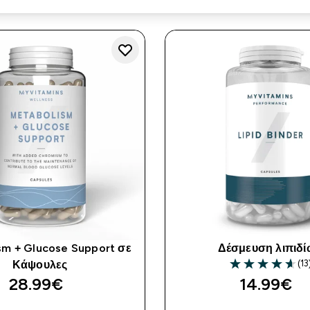
sm + Glucose Support σε
Δέσμευση λιπιδ
(13
Κάψουλες
4.62 out of 5 st
28.99€‎
14.99€‎