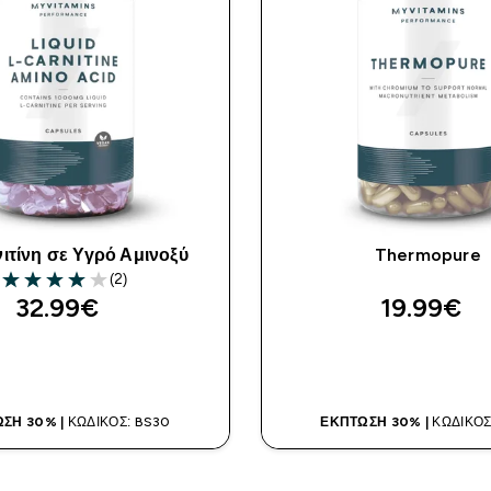
ιτίνη σε Υγρό Αμινοξύ
Thermopure
(2)
4 out of 5 stars
32.99€‎
19.99€‎
ΑΓΟΡΆ ΤΏΡΑ
ΑΓΟΡΆ ΤΏΡ
ΣΗ 30% |
ΚΩΔΙΚΌΣ: BS30
ΈΚΠΤΩΣΗ 30% |
ΚΩΔΙΚΌΣ