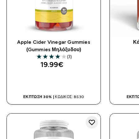
Apple Cider Vinegar Gummies
Κά
(Gummies Μηλόξυδου)
(3)
4 out of 5 stars
19.99€‎
ΑΓΟΡΆ ΤΏΡΑ
ΈΚΠΤΩΣΗ 30% |
ΚΩΔΙΚΌΣ: BS30
ΈΚΠΤΩ