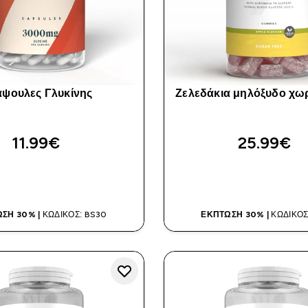
ψουλες Γλυκίνης
Ζελεδάκια μηλόξυδο χωρ
11.99€‎
25.99€‎
ΑΓΟΡΆ ΤΏΡΑ
ΑΓΟΡΆ ΤΏΡ
ΣΗ 30% |
ΚΩΔΙΚΌΣ: BS30
ΈΚΠΤΩΣΗ 30% |
ΚΩΔΙΚΌΣ