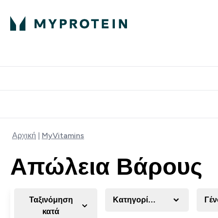
Πρωτεΐνη
Διατροφή
Α
Enter Πρωτεΐνη 
Ente
⌄
⌄
Δωρε
Αρχική
MyVitamins
Απώλεια Βάρους
Ταξινόμηση
Κατηγορία Προϊόντος
Γέν
κατά