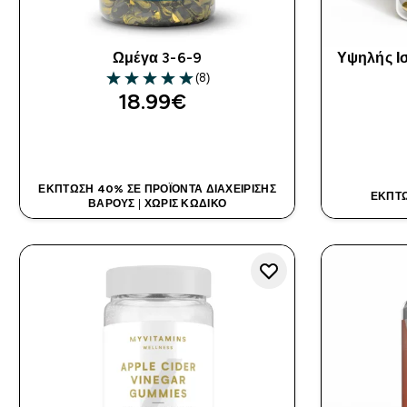
Ωμέγα 3-6-9
Υψηλής Ι
(8)
5 out of 5 stars
18.99€‎
ΑΓΟΡΆ ΤΏΡΑ
ΈΚΠΤΩΣΗ 40% ΣΕ ΠΡΟΪΌΝΤΑ ΔΙΑΧΕΊΡΙΣΗΣ
ΈΚΠΤΩ
ΒΆΡΟΥΣ
|
ΧΩΡΊΣ ΚΩΔΙΚΌ