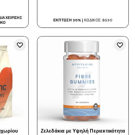
Α
ΑΓΟΡΆ ΤΏΡΑ
ΙΑΧΕΊΡΙΣΗΣ
ΈΚΠΤΩΣΗ 30% |
ΚΩΔΙΚΌΣ: BS30
ΙΚΌ
Κιχωρίου
Ζελεδάκια με Υψηλή Περιεκτικότητα