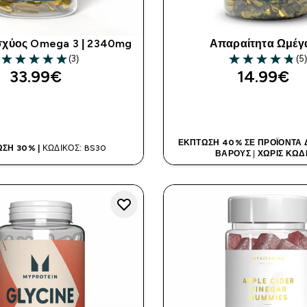
σχύος Omega 3 | 2340mg
Απαραίτητα Ωμέγ
(3)
(5
5 out of 5 stars
4.8 out of 5 sta
33.99€‎
14.99€‎
ΑΓΟΡΆ ΤΏΡΑ
ΑΓΟΡΆ ΤΏΡ
ΈΚΠΤΩΣΗ 40% ΣΕ ΠΡΟΪΌΝΤΑ Δ
ΣΗ 30% |
ΚΩΔΙΚΌΣ: BS30
ΒΆΡΟΥΣ
|
ΧΩΡΊΣ ΚΩΔ