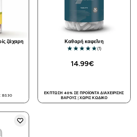
ίς ζάχαρη
Καθαρή καφεΐνη
(1)
5 out of 5 stars
14.99€‎
Α
ΑΓΟΡΆ ΤΏΡΑ
ΈΚΠΤΩΣΗ 40% ΣΕ ΠΡΟΪΌΝΤΑ ΔΙΑΧΕΊΡΙΣΗΣ
: BS30
ΒΆΡΟΥΣ
|
ΧΩΡΊΣ ΚΩΔΙΚΌ