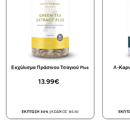
Εκχύλισμα Πράσινου Τσαγιού Plus
Λ-Καρν
13.99€‎
ΑΓΟΡΆ ΤΏΡΑ
ΈΚΠΤΩΣΗ 30% |
ΚΩΔΙΚΌΣ: BS30
ΈΚΠΤΩ