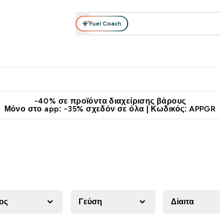
Fuel Coach
θλητικά Ρούχα
Βιταμίνες
Μπάρες, Τρόφιμα & Ροφήματα
submenu
r Διατροφή submenu
Enter Αθλητικά Ρούχα submenu
Enter Βιταμίνες submenu
Enter
⌄
⌄
⌄
άν Μεταφορικά στα 60€
Κατεβάστε την εφαρμογή Myprotein
Κερ
-40% σε προϊόντα διαχείρισης βάρους
Μόνο στο app: -35% σχεδόν σε όλα | Κωδικός: APPGR
ος
Γεύση
Δίαιτα