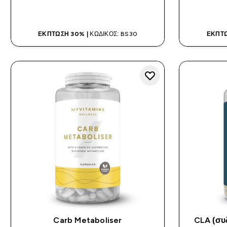
ΑΓΟΡΆ ΤΏΡΑ
ΈΚΠΤΩΣΗ 30% |
ΚΩΔΙΚΌΣ: BS30
ΈΚΠΤΩ
Carb Metaboliser
CLA (συ