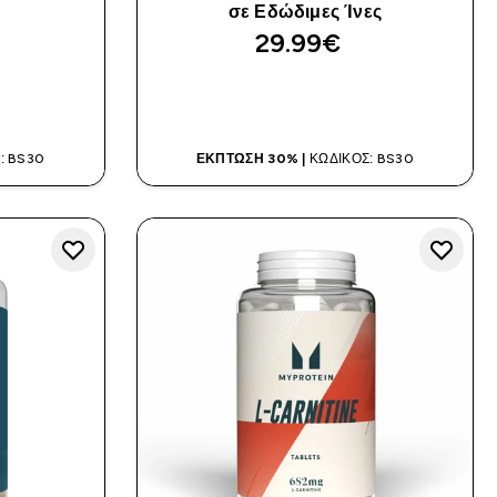
σε Εδώδιμες Ίνες
29.99€‎
Α
ΑΓΟΡΆ ΤΏΡΑ
: BS30
ΈΚΠΤΩΣΗ 30% |
ΚΩΔΙΚΌΣ: BS30