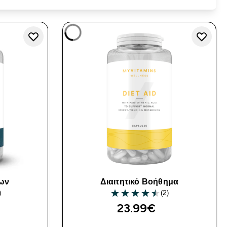
ίων
Διαιτητικό Βοήθημα
)
(2)
ars
4.5 out of 5 stars
23.99€‎