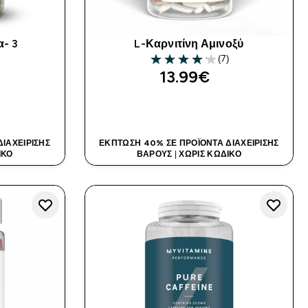
α- 3
L-Καρνιτίνη Αμινοξύ
)
(7)
rs
4.14 out of 5 stars
13.99€‎
Α
ΑΓΟΡΆ ΤΏΡΑ
ΙΑΧΕΊΡΙΣΗΣ
ΈΚΠΤΩΣΗ 40% ΣΕ ΠΡΟΪΌΝΤΑ ΔΙΑΧΕΊΡΙΣΗΣ
ΙΚΌ
ΒΆΡΟΥΣ
|
ΧΩΡΊΣ ΚΩΔΙΚΌ