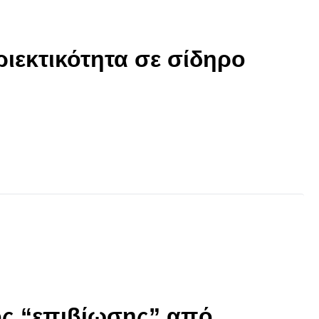
ριεκτικότητα σε σίδηρο
ός “επιβίωσης” από