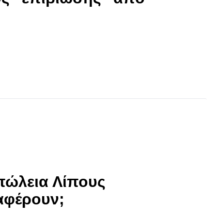
πώλεια Λίπους
αφέρουν;