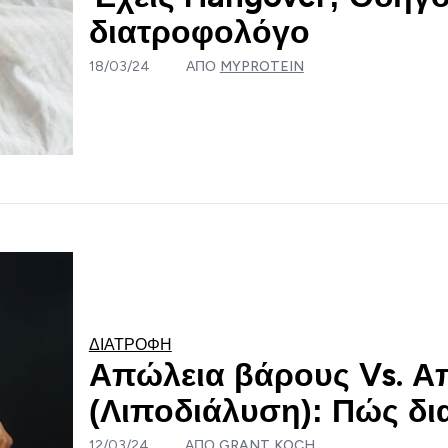
διατροφολόγο
18/03/24
ΑΠΌ
MYPROTEIN
ΔΙΑΤΡΟΦΉ
Απώλεια βάρους Vs. Α
(Λιποδιάλυση): Πώς δι
12/03/24
ΑΠΌ
GRANT KOCH