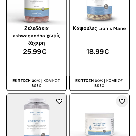
Ζελεδάκια
Κάψουλες Lion's Mane
ashwagandha χωρίς
ζάχαρη
25.99€‎
18.99€‎
ΑΓΟΡΆ ΤΏΡΑ
ΑΓΟΡΆ ΤΏΡΑ
ΈΚΠΤΩΣΗ 30% |
ΚΩΔΙΚΌΣ:
ΈΚΠΤΩΣΗ 30% |
ΚΩΔΙΚΌΣ:
BS30
BS30