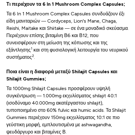
Τι περιέχουν τα 6 In 1 Mushroom Complex Capsules;
Τα 6 In 1 Mushroom Complex Capsules συνδυάζουν έξι
είδη μανιταριών — Cordyceps, Lion's Mane, Chaga,
Reishi, Maitake και Shiitake — σε ένα μοναδικό σκεύασμα.
Περιέχουν επίσης βιταμίνη Β6 και Β12, που
συνεισφέρουν στη μείωση της κόπωσης και της
1
εξάντλησης
και στη φυσιολογική λειτουργία του νευρικού
2
συστήματος
.
Ποια είναι η διαφορά μεταξύ Shilajit Capsules και
Shilajit Gummies;
Τα 1000mg Shilajit Capsules προσφέρουν υψηλή
συγκέντρωση — 1.000mg εκχυλίσματος shilajit 40:1
(ισοδύναμο 40.000mg ακατέργαστου shilajit),
τυποποιημένο στο 60% fulvic και humic acids. Τα Shilajit
Gummies περιέχουν 150mg εκχυλίσματος 10:1 σε πιο
γεύστικη μορφή, εμπλουτισμένα με ashwagandha,
ψευδάργυρο και βιταμίνες Β.