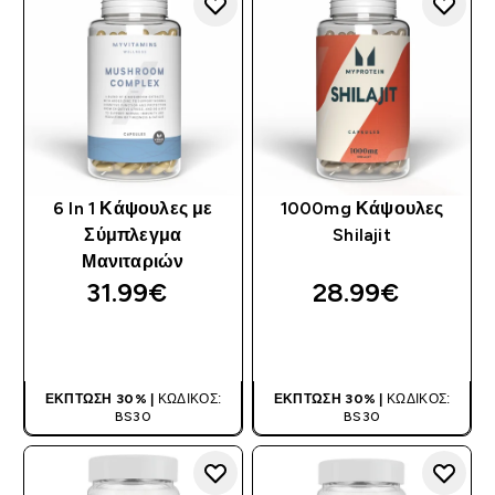
6 In 1 Κάψουλες με
1000mg Κάψουλες
Σύμπλεγμα
Shilajit
Μανιταριών
31.99€‎
28.99€‎
ΑΓΟΡΆ ΤΏΡΑ
ΑΓΟΡΆ ΤΏΡΑ
ΈΚΠΤΩΣΗ 30% |
ΚΩΔΙΚΌΣ:
ΈΚΠΤΩΣΗ 30% |
ΚΩΔΙΚΌΣ:
BS30
BS30