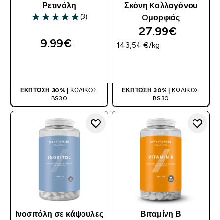
Ρετινόλη
Σκόνη Kολλαγόνου
(3)
Oμορφιάς
5 out of 5 stars
27.99€‎
9.99€‎
143,54 €‎/kg
ΑΓΟΡΆ ΤΏΡΑ
ΑΓΟΡΆ ΤΏΡΑ
ΈΚΠΤΩΣΗ 30% |
ΚΩΔΙΚΌΣ:
ΈΚΠΤΩΣΗ 30% |
ΚΩΔΙΚΌΣ:
BS30
BS30
Ινοσιτόλη σε κάψουλες
Βιταμίνη Β