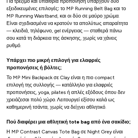
Για τρέξιμο και υπαίθρια προπόνηση υπάρχουν δύο
εξειδικευμένες επιλογές: το MP Running Belt Bag και το
MP Running Waistband, και οι δύο σε μαύρο χρώμα.
Είναι σχεδιασμένα να κρατούν τα απολύτως απαραίτητα
— κλειδιά, τηλέφωνο, gel ενέργειας — σταθερά πάνω
σου κατά τη διάρκεια της άσκησης, χωρίς να χάνεις
ρυθμό.
Υπάρχει πιο μικρή επιλογή για ελαφριές
προπονήσεις ή βόλτες;
Το MP Mini Backpack σε Clay είναι η πιο compact
επιλογή της συλλογής — κατάλληλο για ελαφριές
προπονήσεις, yoga, pilates ή απλές εξόδους όπου δεν
χρειάζεσαι πολύ χώρο. Λειτουργεί εξίσου καλά ως
καθημερινή τσάντα, χωρίς να δείχνει αθλητικό.
Πού διαφέρει μια αθλητική tote bag από ένα σακίδιο;
Η MP Contrast Canvas Tote Bag σε Night Grey είναι