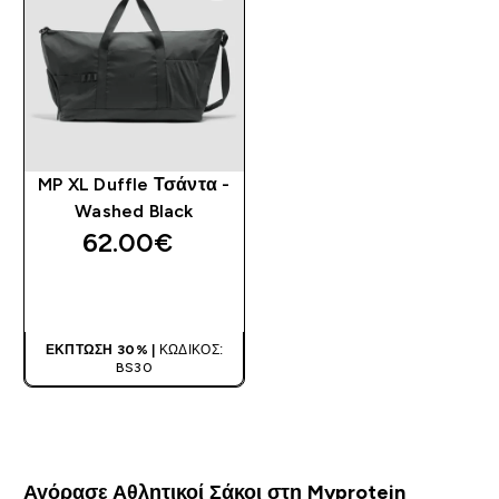
MP XL Duffle Τσάντα -
Washed Black
62.00€‎
ΑΓΟΡΆ ΤΏΡΑ
ΈΚΠΤΩΣΗ 30% |
ΚΩΔΙΚΌΣ:
BS30
Αγόρασε Αθλητικοί Σάκοι στη Myprotein