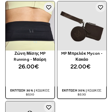
Ζώνη Μέσης MP
MP Μπρελόκ Mycon -
Running - Μαύρη
Κακάο
26.00€‎
22.00€‎
ΑΓΟΡΆ ΤΏΡΑ
ΑΓΟΡΆ ΤΏΡΑ
ΈΚΠΤΩΣΗ 30% |
ΚΩΔΙΚΌΣ:
ΈΚΠΤΩΣΗ 30% |
ΚΩΔΙΚΌΣ:
BS30
BS30