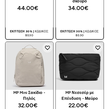
σκούρο
44.00€‎
34.00€‎
ΑΓΟΡΆ ΤΏΡΑ
ΑΓΟΡΆ ΤΏΡΑ
ΈΚΠΤΩΣΗ 30% |
ΚΩΔΙΚΌΣ:
ΈΚΠΤΩΣΗ 30% |
ΚΩΔΙΚΌΣ:
BS30
BS30
MP Mini Σακίδιο -
MP Νεσεσέρ με
Πηλός
Επένδυση - Μαύρο
32.00€‎
22.00€‎