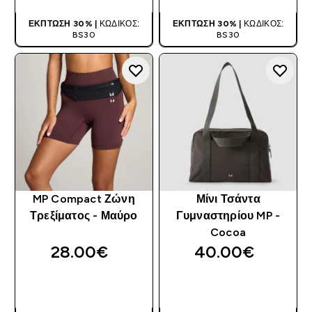
ΈΚΠΤΩΣΗ 30% |
ΚΩΔΙΚΌΣ:
ΈΚΠΤΩΣΗ 30% |
ΚΩΔΙΚΌΣ:
BS30
BS30
MP Compact Ζώνη
Μίνι Τσάντα
Τρεξίματος - Μαύρο
Γυμναστηρίου MP -
Cocoa
28.00€‎
40.00€‎
ΑΓΟΡΆ ΤΏΡΑ
ΑΓΟΡΆ ΤΏΡΑ