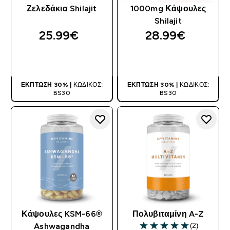
Ζελεδάκια Shilajit
1000mg Κάψουλες
Shilajit
25.99€‎
28.99€‎
ΑΓΟΡΆ ΤΏΡΑ
ΑΓΟΡΆ ΤΏΡΑ
ΈΚΠΤΩΣΗ 30% |
ΚΩΔΙΚΌΣ:
ΈΚΠΤΩΣΗ 30% |
ΚΩΔΙΚΌΣ:
BS30
BS30
Κάψουλες KSM-66®
Πολυβιταμίνη A-Z
(2)
Ashwagandha