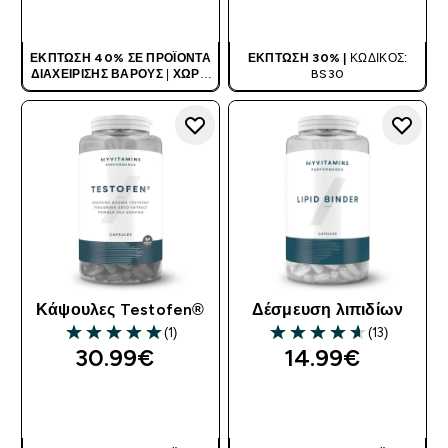
ΑΓΟΡΆ ΤΏΡΑ
ΑΓΟΡΆ ΤΏΡΑ
ΈΚΠΤΩΣΗ 40% ΣΕ ΠΡΟΪΌΝΤΑ
ΈΚΠΤΩΣΗ 30% |
ΚΩΔΙΚΌΣ:
ΔΙΑΧΕΊΡΙΣΗΣ ΒΆΡΟΥΣ
|
ΧΩΡΊΣ
BS30
ΚΩΔΙΚΌ
Κάψουλες Testofen®
Δέσμευση λιπιδίων
(1)
(13)
5 out of 5 stars
4.62 out of 5 stars
30.99€‎
14.99€‎
ΑΓΟΡΆ ΤΏΡΑ
ΑΓΟΡΆ ΤΏΡΑ