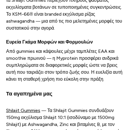
τα Shilajit Gummies περιέχουν πλήρους φάσματος
εκχυλίσματα βοτάνων σε τυποποιημένες συγκεντρώσεις.
Το KSM-66® είναι branded εκχύλισμα ρίζας
ashwagandha — μια από τις πιο μελετημένες μορφές του
συστατικού στην αγορά.
Ευρεία Γκάμα Μορφών και Φορμουλών
Από gummies και κάψουλες μέχρι ταμπλέτες EAA και
smoothie πρωινού — η Myprotein προσφέρει ανδρικά
συμπληρώματα σε διαφορετικές μορφές ώστε να βρεις
αυτή που ταιριάζει στον τρόπο ζωής σου. Η ευελιξία αυτή
κάνει τη σταθερή χρήση πιο εύκολη στην πράξη.
Τα αγαπημένα μας
Shilajit Gummies
— Τα Shilajit Gummies συνδυάζουν
150mg εκχύλισμα Shilajit 10:1 (ισοδύναμο με 1500mg
Shilajit) με Ashwagandha, Zinc και βιταμίνες B, με τον