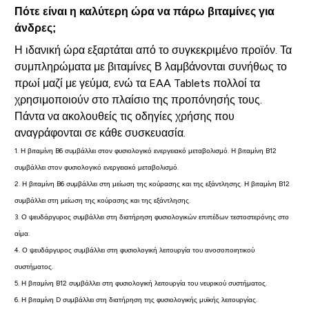
Πότε είναι η καλύτερη ώρα να πάρω βιταμίνες για
άνδρες;
Η ιδανική ώρα εξαρτάται από το συγκεκριμένο προϊόν. Τα
συμπληρώματα με βιταμίνες Β λαμβάνονται συνήθως το
πρωί μαζί με γεύμα, ενώ τα EAA Tablets πολλοί τα
χρησιμοποιούν στο πλαίσιο της προπόνησής τους.
Πάντα να ακολουθείς τις οδηγίες χρήσης που
αναγράφονται σε κάθε συσκευασία.
1. Η βιταμίνη B6 συμβάλλει στον φυσιολογικό ενεργειακό μεταβολισμό. Η βιταμίνη B12
συμβάλλει στον φυσιολογικό ενεργειακό μεταβολισμό.
2. Η βιταμίνη B6 συμβάλλει στη μείωση της κούρασης και της εξάντλησης. Η βιταμίνη B12
συμβάλλει στη μείωση της κούρασης και της εξάντλησης.
3. Ο ψευδάργυρος συμβάλλει στη διατήρηση φυσιολογικών επιπέδων τεστοστερόνης στο
αίμα.
4. Ο ψευδάργυρος συμβάλλει στη φυσιολογική λειτουργία του ανοσοποιητικού
συστήματος.
5. Η βιταμίνη B12 συμβάλλει στη φυσιολογική λειτουργία του νευρικού συστήματος.
6. Η βιταμίνη D συμβάλλει στη διατήρηση της φυσιολογικής μυϊκής λειτουργίας.