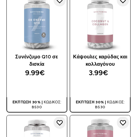
Συνένζυμο Q10 σε
Κάψουλες καρύδας και
δισκία
κολλαγόνου
9.99€‎
3.99€‎
ΑΓΟΡΆ ΤΏΡΑ
ΑΓΟΡΆ ΤΏΡΑ
ΈΚΠΤΩΣΗ 30% |
ΚΩΔΙΚΌΣ:
ΈΚΠΤΩΣΗ 30% |
ΚΩΔΙΚΌΣ:
BS30
BS30