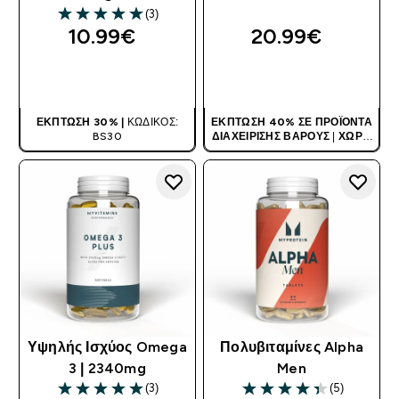
5 out of 5 stars
(3)
5 out of 5 stars
10.99€‎
20.99€‎
ΑΓΟΡΆ ΤΏΡΑ
ΑΓΟΡΆ ΤΏΡΑ
ΈΚΠΤΩΣΗ 30% |
ΚΩΔΙΚΌΣ:
ΈΚΠΤΩΣΗ 40% ΣΕ ΠΡΟΪΌΝΤΑ
BS30
ΔΙΑΧΕΊΡΙΣΗΣ ΒΆΡΟΥΣ
|
ΧΩΡΊΣ
ΚΩΔΙΚΌ
Υψηλής Ισχύος Omega
Πολυβιταμίνες Alpha
3 | 2340mg
Men
(3)
(5)
5 out of 5 stars
4.4 out of 5 stars