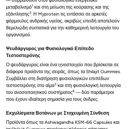
— συμβάλλουν στον φυσιολογικό ενεργειακό
1
μεταβολισμό
και στη μείωση της κούρασης και της
2
εξάντλησης
. Η Myprotein τις εντάσσει σε αρκετές
φόρμουλες ανδρικής υγείας, ακριβώς επειδή αποτελούν
θεμελιώδη συστατικά για την καθημερινή λειτουργία του
οργανισμού.
Ψευδάργυρος για Φυσιολογικό Επίπεδο
Τεστοστερόνης
Ο ψευδάργυρος είναι ένα ιχνοστοιχείο που βρίσκεται σε
διάφορα προϊόντα της σειράς, όπως τα Shilajit Gummies.
Συμβάλλει στη διατήρηση φυσιολογικών επιπέδων
3
τεστοστερόνης στο αίμα
και στη φυσιολογική λειτουργία
4
του ανοσοποιητικού συστήματος
— δύο παράμετροι
που έχουν ιδιαίτερη σημασία για τους άνδρες.
Εκχυλίσματα Βοτάνων με Στοχευμένη Σύνθεση
Προϊόντα όπως τα Ashwagandha KSM-66 Capsules και