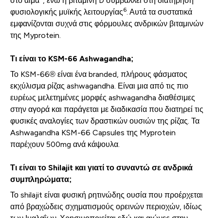
στο αίμα
, ενώ η βιταμίνη D συμβάλλει στη διατήρηση
6
φυσιολογικής μυϊκής λειτουργίας
. Αυτά τα συστατικά
εμφανίζονται συχνά στις φόρμουλες ανδρικών βιταμινών
της Myprotein.
Τι είναι το KSM-66 Ashwagandha;
Το KSM-66® είναι ένα branded, πλήρους φάσματος
εκχύλισμα ρίζας ashwagandha. Είναι μια από τις πιο
ευρέως μελετημένες μορφές ashwagandha διαθέσιμες
στην αγορά και παράγεται με διαδικασία που διατηρεί τις
φυσικές αναλογίες των δραστικών ουσιών της ρίζας. Τα
Ashwagandha KSM-66 Capsules της Myprotein
παρέχουν 500mg ανά κάψουλα.
Τι είναι το Shilajit και γιατί το συναντώ σε ανδρικά
συμπληρώματα;
Το shilajit είναι φυσική ρητινώδης ουσία που προέρχεται
από βραχώδεις σχηματισμούς ορεινών περιοχών, ιδίως