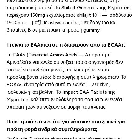
των Ιμαλαΐων. Χρησιμοποιείται εδώ και αιώνες στην
παραδοσιακή ιατρική. Τα Shilajit Gummies της Myprotein
περιέχουν 150mg εκχυλίσματος shilajit 10:1 — ισοδύναμο
1500mg — μαζί με ashwagandha, ψευδάργυρο και
βιταμίνες Β σε μια πρακτική μορφή gummy.
Τι είναι τα EAAs και σε τι διαφέρουν από τα BCAAs;
Τα EAAs (Essential Amino Acids — Απαραίτητα
Αμινοξέα) είναι εννέα αμινοξέα που ο οργανισμός δεν
μπορεί να συνθέσει μόνος του και πρέπει να τα
προσλαμβάνει μέσω διατροφής ή συμπληρωμάτων. Τα
BCAAs είναι τρία από αυτά τα εννέα — λευκίνη,
ισολευκίνη και βαλίνη. Τα Impact EAA Tablets της
Myprotein καλύπτουν ολόκληρο το φάσμα των εννέα
απαραίτητων αμινοξέων σε μορφή ταμπλέτας.
Ποιο προϊόν συνιστάτε για κάποιον που ξεκινά για
πρώτη φορά ανδρικά συμπληρώματα;