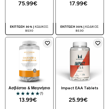
75.99€‎
17.99€‎
ΑΓΟΡΆ ΤΏΡΑ
ΑΓΟΡΆ ΤΏΡΑ
ΈΚΠΤΩΣΗ 30% |
ΚΩΔΙΚΌΣ:
ΈΚΠΤΩΣΗ 30% |
ΚΩΔΙΚΌΣ:
BS30
BS30
Ασβέστιο & Μαγνήσιο
Impact EAA Tablets
(1)
5 out of 5 stars
13.99€‎
25.99€‎