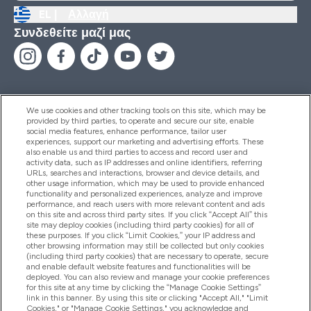
EL |
Αλλαγή
Συνδεθείτε μαζί μας
We use cookies and other tracking tools on this site, which may be
provided by third parties, to operate and secure our site, enable
Βοήθεια & Πληροφορίες
social media features, enhance performance, tailor user
experiences, support our marketing and advertising efforts. These
also enable us and third parties to access and record user and
activity data, such as IP addresses and online identifiers, referring
Προϊόντα
URLs, searches and interactions, browser and device details, and
other usage information, which may be used to provide enhanced
functionality and personalized experiences, analyze and improve
performance, and reach users with more relevant content and ads
on this site and across third party sites. If you click “Accept All” this
Εταιρικές Πληροφορίες
site may deploy cookies (including third party cookies) for all of
these purposes. If you click “Limit Cookies,” your IP address and
other browsing information may still be collected but only cookies
(including third party cookies) that are necessary to operate, secure
Εκπτώσεις & Ανταμοιβές
and enable default website features and functionalities will be
deployed. You can also review and manage your cookie preferences
for this site at any time by clicking the “Manage Cookie Settings”
link in this banner. By using this site or clicking "Accept All," "Limit
Cookies," or "Manage Cookie Settings," you acknowledge and