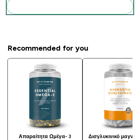
Add these to your routine
Recommended for you
Απαραίτητα Ωμέγα- 3
Δισγλυκινικό μαγνήσ