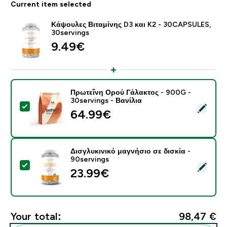
Current item selected
Κάψουλες Βιταμίνης D3 και K2 - 30CAPSULES,
30servings
9.49€‎
Πρωτεΐνη Ορού Γάλακτος - 900G -
30servings - Βανίλια
Select this product - Πρωτεΐνη Ορού Γάλακτος - 900G 
64.99€‎
Δισγλυκινικό μαγνήσιο σε δισκία -
90servings
Select this product - Δισγλυκινικό μαγνήσιο σε δισκία
23.99€‎
Your total:
98,47 €‎