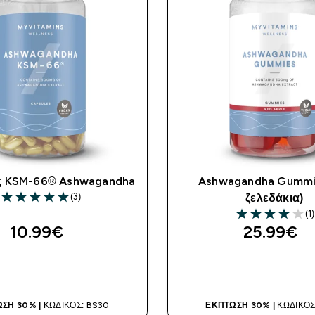
 KSM-66® Ashwagandha
Ashwagandha Gummi
(3)
ζελεδάκια)
5 out of 5 stars
(1)
4 out of 5 stars
10.99€‎
25.99€‎
ΑΓΟΡΆ ΤΏΡΑ
ΑΓΟΡΆ ΤΏΡ
ΣΗ 30% |
ΚΩΔΙΚΌΣ: BS30
ΈΚΠΤΩΣΗ 30% |
ΚΩΔΙΚΌΣ