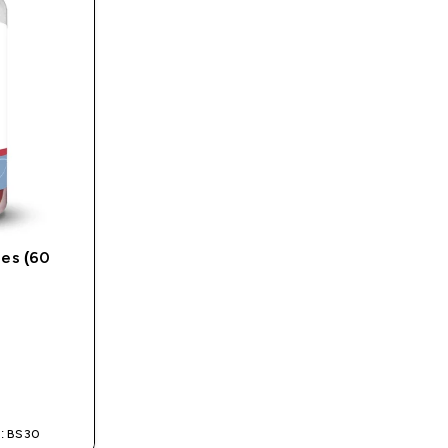
es (60
Α
: BS30