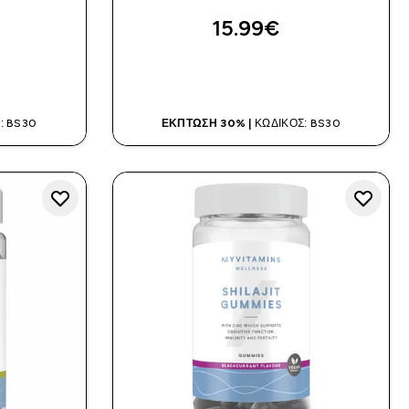
15.99€‎
Α
ΑΓΟΡΆ ΤΏΡΑ
: BS30
ΈΚΠΤΩΣΗ 30% |
ΚΩΔΙΚΌΣ: BS30