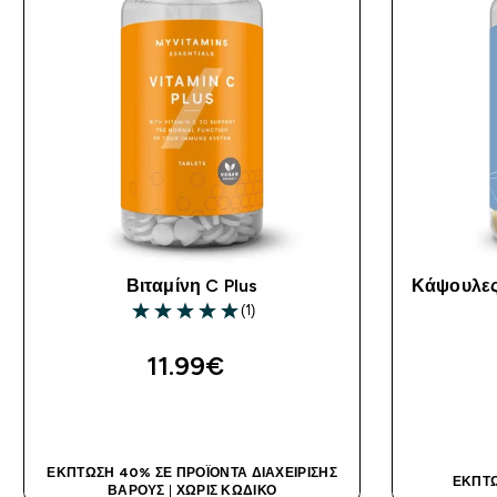
Βιταμίνη C Plus
Κάψουλες
(1)
5 out of 5 stars
11.99€‎
ΑΓΟΡΆ ΤΏΡΑ
ΈΚΠΤΩΣΗ 40% ΣΕ ΠΡΟΪΌΝΤΑ ΔΙΑΧΕΊΡΙΣΗΣ
ΈΚΠΤΩ
ΒΆΡΟΥΣ
|
ΧΩΡΊΣ ΚΩΔΙΚΌ