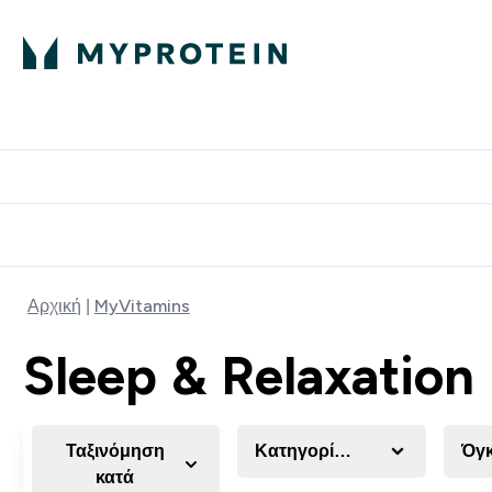
Πρωτεΐνη
Διατροφή
Α
Enter Πρωτεΐνη 
Ente
⌄
⌄
Δωρε
Αρχική
MyVitamins
Sleep & Relaxation
Ταξινόμηση
Κατηγορία Προϊόντος
Όγ
κατά