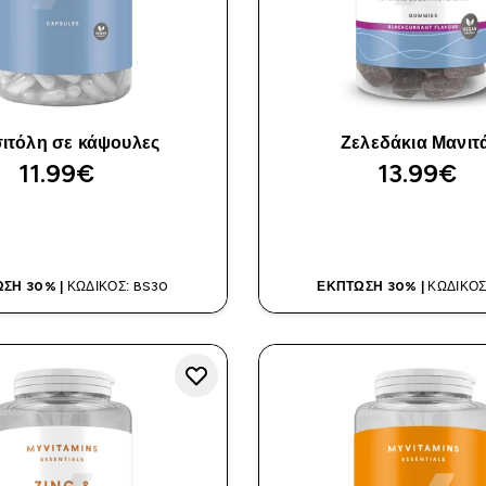
σιτόλη σε κάψουλες
Ζελεδάκια Μανιτ
11.99€‎
13.99€‎
ΑΓΟΡΆ ΤΏΡΑ
ΑΓΟΡΆ ΤΏΡ
ΣΗ 30% |
ΚΩΔΙΚΌΣ: BS30
ΈΚΠΤΩΣΗ 30% |
ΚΩΔΙΚΌΣ