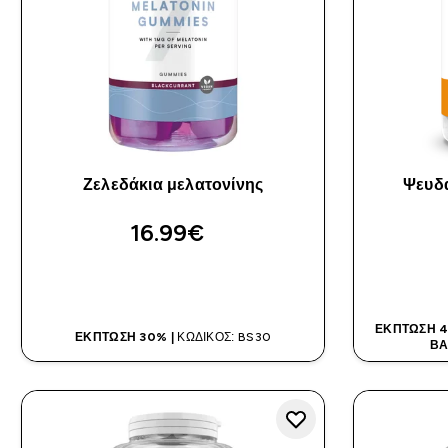
Ζελεδάκια μελατονίνης
Ψευδ
16.99€‎
ΑΓΟΡΆ ΤΏΡΑ
ΈΚΠΤΩΣΗ 4
ΈΚΠΤΩΣΗ 30% |
ΚΩΔΙΚΌΣ: BS30
ΒΆ