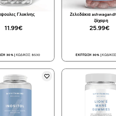
ψουλες Γλυκίνης
Ζελεδάκια ashwagand
ζάχαρη
11.99€‎
25.99€‎
ΑΓΟΡΆ ΤΏΡΑ
ΑΓΟΡΆ ΤΏΡ
ΣΗ 30% |
ΚΩΔΙΚΌΣ: BS30
ΈΚΠΤΩΣΗ 30% |
ΚΩΔΙΚΌΣ