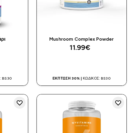
άρι
Mushroom Complex Powder
11.99€‎
Α
ΑΓΟΡΆ ΤΏΡΑ
: BS30
ΈΚΠΤΩΣΗ 30% |
ΚΩΔΙΚΌΣ: BS30