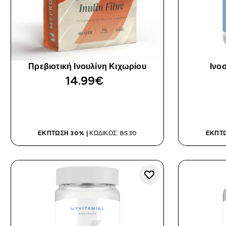
Πρεβιοτική Ινουλίνη Κιχωρίου
Ινο
14.99€‎
ΑΓΟΡΆ ΤΏΡΑ
ΈΚΠΤΩΣΗ 30% |
ΚΩΔΙΚΌΣ: BS30
ΈΚΠΤΩ