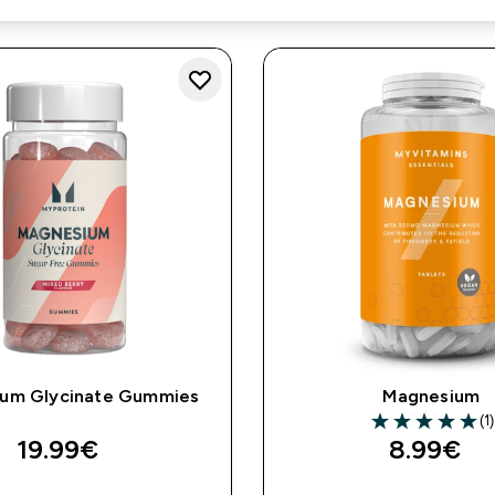
um Glycinate Gummies
Magnesium
(1)
5 out of 5 stars
19.99€‎
8.99€‎