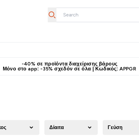
θλητικά Ρούχα
Βιταμίνες
Μπάρες, Τρόφιμα & Ροφήματα
submenu
r Διατροφή submenu
Enter Αθλητικά Ρούχα submenu
Enter Βιταμίνες submenu
Enter
⌄
⌄
⌄
άν Μεταφορικά στα 60€
Κατεβάστε την εφαρμογή Myprotein
Κερ
-40% σε προϊόντα διαχείρισης βάρους
Μόνο στο app: -35% σχεδόν σε όλα | Κωδικός: APPGR
κος
Δίαιτα
Γεύση