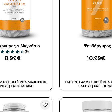
άργυρος & Μαγνήσιο
Ψευδάργυρος
(6)
4.5 out of 5 stars
8.99€‎
10.99€‎
ΑΓΟΡΆ ΤΏΡΑ
ΑΓΟΡΆ ΤΏΡ
0% ΣΕ ΠΡΟΪΌΝΤΑ ΔΙΑΧΕΊΡΙΣΗΣ
ΈΚΠΤΩΣΗ 40% ΣΕ ΠΡΟΪΌΝΤΑ Δ
ΡΟΥΣ
|
ΧΩΡΊΣ ΚΩΔΙΚΌ
ΒΆΡΟΥΣ
|
ΧΩΡΊΣ ΚΩΔ