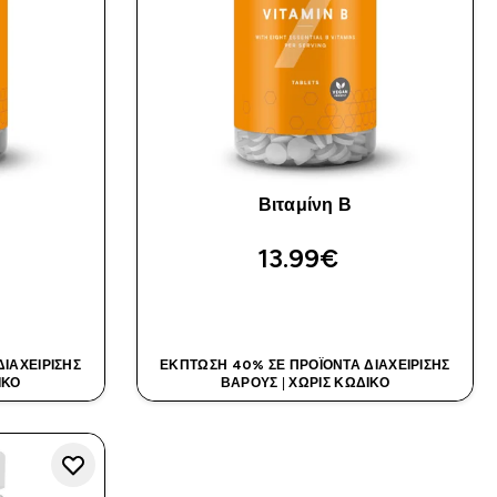
Βιταμίνη Β
13.99€‎
Α
ΑΓΟΡΆ ΤΏΡΑ
ΙΑΧΕΊΡΙΣΗΣ
ΈΚΠΤΩΣΗ 40% ΣΕ ΠΡΟΪΌΝΤΑ ΔΙΑΧΕΊΡΙΣΗΣ
ΙΚΌ
ΒΆΡΟΥΣ
|
ΧΩΡΊΣ ΚΩΔΙΚΌ