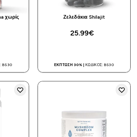
ha χωρίς
Ζελεδάκια Shilajit
25.99€‎
Α
ΑΓΟΡΆ ΤΏΡΑ
: BS30
ΈΚΠΤΩΣΗ 30% |
ΚΩΔΙΚΌΣ: BS30