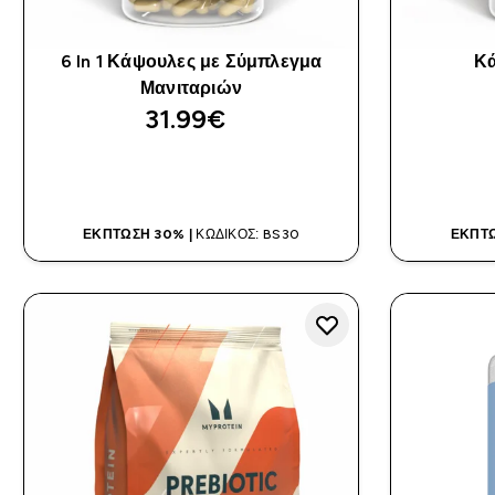
6 In 1 Κάψουλες με Σύμπλεγμα
Κά
Μανιταριών
31.99€‎
ΑΓΟΡΆ ΤΏΡΑ
ΈΚΠΤΩΣΗ 30% |
ΚΩΔΙΚΌΣ: BS30
ΈΚΠΤΩ