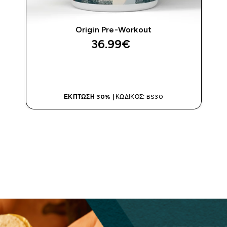
Origin Pre-Workout
36.99€‎
ΑΓΟΡΆ ΤΏΡΑ
ΈΚΠΤΩΣΗ 30% |
ΚΩΔΙΚΌΣ: BS30
View All