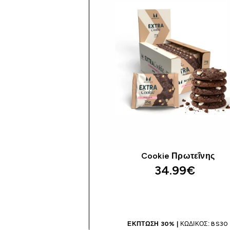
Cookie Πρωτεΐνης
34.99€‎
ΑΓΟΡΆ ΤΏΡΑ
ΈΚΠΤΩΣΗ 30% |
ΚΩΔΙΚΌΣ: BS30