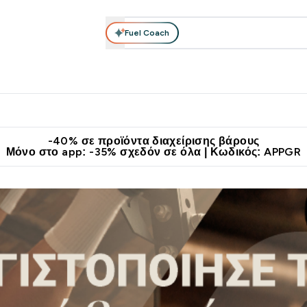
Fuel Coach
θλητικά Ρούχα
Βιταμίνες
Μπάρες, Τρόφιμα & Ροφήματα
submenu
r Διατροφή submenu
Enter Αθλητικά Ρούχα submenu
Enter Βιταμίνες submenu
Enter
⌄
⌄
⌄
άν Μεταφορικά στα 60€
Κατεβάστε την εφαρμογή Myprotein
Κερ
-40% σε προϊόντα διαχείρισης βάρους
Μόνο στο app: -35% σχεδόν σε όλα | Κωδικός: APPGR