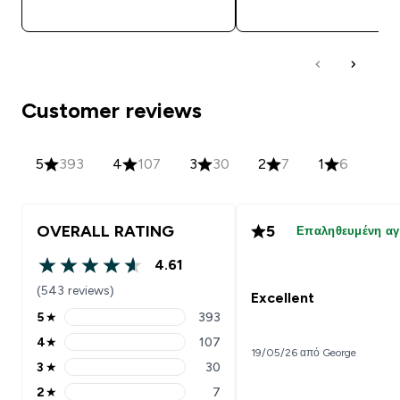
ΑΓΟΡΆ ΤΏΡΑ
ΑΓΟΡΆ ΤΏΡΑ
Customer reviews
5
393
4
107
3
30
2
7
1
6
OVERALL RATING
5
Επαληθευμένη α
4.61
4.61 out of 5 stars
(543 reviews)
Excellent
5
★
393
5 stars rating 393 reviews
4
★
107
4 stars rating 107 reviews
19/05/26 από George
3
★
30
3 stars rating 30 reviews
2
★
7