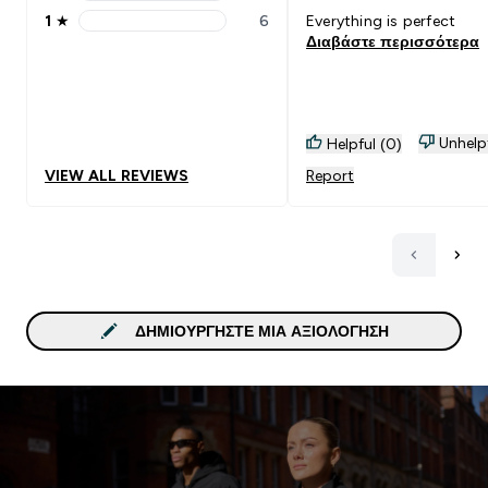
2 stars rating 7 reviews
1
★
6
Everything is perfect
1 stars rating 6 reviews
Διαβάστε περισσότερα
Unhelp
Helpful (0)
VIEW ALL REVIEWS
Report
ΔΗΜΙΟΥΡΓΉΣΤΕ ΜΙΑ ΑΞΙΟΛΌΓΗΣΗ