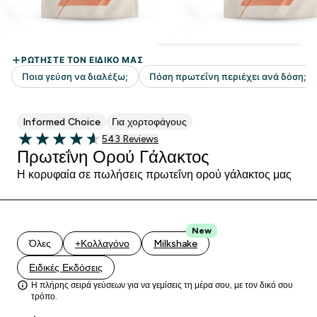
Informed Choice
Για χορτοφάγους
543 customer reviews
543 Reviews
4.61 out of 5 stars
Πρωτεΐνη Ορού Γάλακτος
Η κορυφαία σε πωλήσεις πρωτεΐνη ορού γάλακτος μας
New
Όλες
+Κολλαγόνο
Milkshake
Ειδικές Εκδόσεις
Η πλήρης σειρά γεύσεων για να γεμίσεις τη μέρα σου, με τον δικό σου
τρόπο.