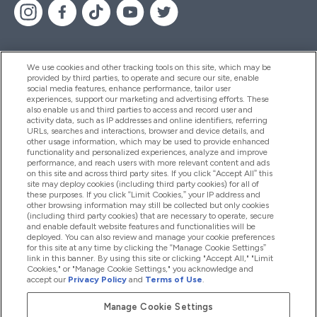
We use cookies and other tracking tools on this site, which may be
provided by third parties, to operate and secure our site, enable
Βοήθεια & Πληροφορίες
social media features, enhance performance, tailor user
experiences, support our marketing and advertising efforts. These
also enable us and third parties to access and record user and
activity data, such as IP addresses and online identifiers, referring
Προϊόντα
URLs, searches and interactions, browser and device details, and
other usage information, which may be used to provide enhanced
functionality and personalized experiences, analyze and improve
performance, and reach users with more relevant content and ads
on this site and across third party sites. If you click “Accept All” this
Εταιρικές Πληροφορίες
site may deploy cookies (including third party cookies) for all of
these purposes. If you click “Limit Cookies,” your IP address and
other browsing information may still be collected but only cookies
(including third party cookies) that are necessary to operate, secure
Εκπτώσεις & Ανταμοιβές
and enable default website features and functionalities will be
deployed. You can also review and manage your cookie preferences
for this site at any time by clicking the “Manage Cookie Settings”
link in this banner. By using this site or clicking "Accept All," "Limit
Cookies," or "Manage Cookie Settings," you acknowledge and
2026 The Hut.com Ltd
accept our
Privacy Policy
and
Terms of Use
.
Manage Cookie Settings