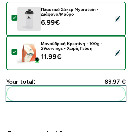
Πλαστικό Σέικερ Myprotein -
Διάφανο/Μαύρο
Select this product - Πλαστικό Σέικερ Myprotein - Δ
6.99€‎
Μονοϋδρική Κρεατίνη - 100g -
29servings - Χωρίς Γεύση
Select this product - Μονοϋδρική Κρεατίνη - 100g - 2
11.99€‎
Your total:
83,97 €‎
Add these to your routine