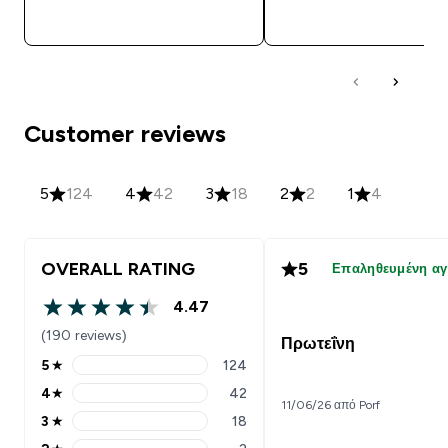
ΑΓΟΡΆ ΤΏΡΑ
ΑΓΟΡΆ ΤΏΡΑ
Customer reviews
5
124
4
42
3
18
2
2
1
4
OVERALL RATING
5
Επαληθευμένη α
4.47
4.47 out of 5 stars
(190 reviews)
Πρωτεΐνη
5
★
124
5 stars rating 124 reviews
4
★
42
4 stars rating 42 reviews
11/06/26 από Porf
3
★
18
3 stars rating 18 reviews