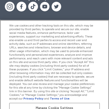
We use cookies and other tracking tools on this site, which may be
provided by third parties, to operate and secure our site, enable
Βοήθεια & Πληροφορίες
social media features, enhance performance, tailor user
experiences, support our marketing and advertising efforts. These
also enable us and third parties to access and record user and
activity data, such as IP addresses and online identifiers, referring
Προϊόντα
URLs, searches and interactions, browser and device details, and
other usage information, which may be used to provide enhanced
functionality and personalized experiences, analyze and improve
performance, and reach users with more relevant content and ads
on this site and across third party sites. If you click “Accept All” this
Εταιρικές Πληροφορίες
site may deploy cookies (including third party cookies) for all of
these purposes. If you click “Limit Cookies,” your IP address and
other browsing information may still be collected but only cookies
(including third party cookies) that are necessary to operate, secure
Εκπτώσεις & Ανταμοιβές
and enable default website features and functionalities will be
deployed. You can also review and manage your cookie preferences
for this site at any time by clicking the “Manage Cookie Settings”
link in this banner. By using this site or clicking "Accept All," "Limit
Cookies," or "Manage Cookie Settings," you acknowledge and
2026 The Hut.com Ltd
accept our
Privacy Policy
and
Terms of Use
.
Manage Cookie Settings