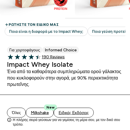
Για χορτοφάγους
Informed Choice
190 customer reviews
190 Reviews
4.47 out of 5 stars
Impact Whey Isolate
Ένα από τα καθαρότερα συμπληρώματα ορού γάλακτος
που κυκλοφορούν στην αγορά, με 90% περιεκτικότητα
πρωτεΐνης.
New
Όλες
Milkshake
Ειδικές Εκδόσεις
Η πλήρης σειρά γεύσεων για να γεμίσεις τη μέρα σου, με τον δικό σου
τρόπο.