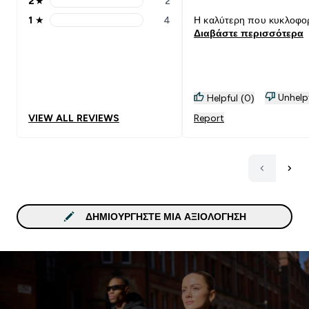
2
★
2
2 stars rating 2 reviews
1
★
4
Η καλύτερη που κυκλοφορ
1 stars rating 4 reviews
Διαβάστε περισσότερα
Unhelp
Helpful (0)
VIEW ALL REVIEWS
Report
ΔΗΜΙΟΥΡΓΉΣΤΕ ΜΙΑ ΑΞΙΟΛΌΓΗΣΗ