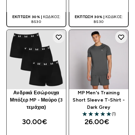
ΑΓΟΡΆ ΤΏΡΑ
ΑΓΟΡΆ ΤΏΡΑ
ΈΚΠΤΩΣΗ 30% |
ΚΩΔΙΚΌΣ:
ΈΚΠΤΩΣΗ 30% |
ΚΩΔΙΚΌΣ:
BS30
BS30
Ανδρικά Εσώρουχα
MP Men's Training
Μπόξερ MP - Μαύρο (3
Short Sleeve T-Shirt -
τεμάχια)
Dark Grey
(1)
5 out of 5 stars
30.00€‎
26.00€‎