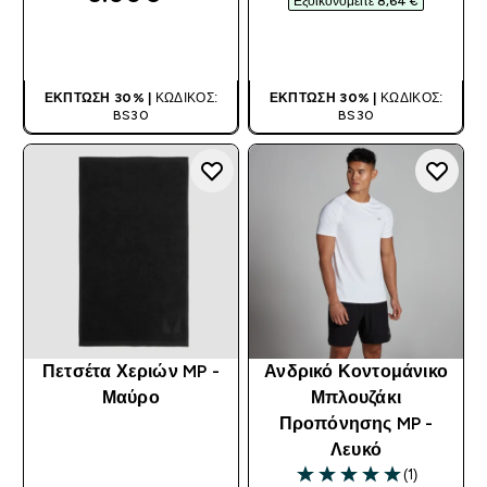
Εξοικονομείτε 8,64 €‎
ΑΓΟΡΆ ΤΏΡΑ
ΑΓΟΡΆ ΤΏΡΑ
ΈΚΠΤΩΣΗ 30% |
ΚΩΔΙΚΌΣ:
ΈΚΠΤΩΣΗ 30% |
ΚΩΔΙΚΌΣ:
BS30
BS30
Πετσέτα Χεριών MP -
Ανδρικό Κοντομάνικο
Μαύρο
Μπλουζάκι
Προπόνησης MP -
Λευκό
(1)
5 out of 5 stars