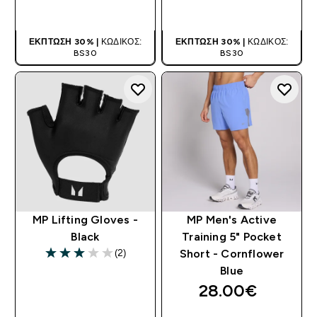
ΑΓΟΡΆ ΤΏΡΑ
ΑΓΟΡΆ ΤΏΡΑ
ΈΚΠΤΩΣΗ 30% |
ΚΩΔΙΚΌΣ:
ΈΚΠΤΩΣΗ 30% |
ΚΩΔΙΚΌΣ:
BS30
BS30
MP Lifting Gloves -
MP Men's Active
Black
Training 5" Pocket
(2)
Short - Cornflower
3 out of 5 stars
Blue
28.00€‎