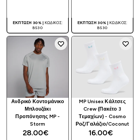
ΑΓΟΡΆ ΤΏΡΑ
ΑΓΟΡΆ ΤΏΡΑ
ΈΚΠΤΩΣΗ 30% |
ΚΩΔΙΚΌΣ:
ΈΚΠΤΩΣΗ 30% |
ΚΩΔΙΚΌΣ:
BS30
BS30
Ανδρικό Κοντομάνικο
MP Unisex Κάλτσες
Μπλουζάκι
Crew (Πακέτο 3
Προπόνησης MP -
Τεμαχίων) - Cosmo
Storm
Ροζ/Γαλάζιο/Coconut
28.00€‎
16.00€‎