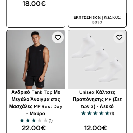
18.00€‎
ΑΓΟΡΆ ΤΏΡΑ
ΑΓΟΡΆ ΤΏΡΑ
ΈΚΠΤΩΣΗ 30% |
ΚΩΔΙΚΌΣ:
BS30
Ανδρικό Tank Top Με
Unisex Κάλτσες
Μεγάλο Άνοιγμα στις
Προπόνησης MP (Σετ
Μασχάλες MP Rest Day
των 3) - Λευκό
(1)
- Μαύρο
5 out of 5 stars
(1)
3 out of 5 stars
22.00€‎
12.00€‎