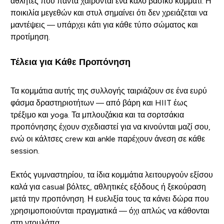
αθλητές που πάντα χαίρονται ένα καλό βασικό κομμάτι. Η
ποικιλία μεγεθών και στυλ σημαίνει ότι δεν χρειάζεται να
μαντέψεις — υπάρχει κάτι για κάθε τύπο σώματος και
προτίμηση.
Τέλεια για Κάθε Προπόνηση
Τα κομμάτια αυτής της συλλογής ταιριάζουν σε ένα ευρύ
φάσμα δραστηριοτήτων — από βάρη και HIIT έως
τρέξιμο και yoga. Τα μπλουζάκια και τα σορτσάκια
προπόνησης έχουν σχεδιαστεί για να κινούνται μαζί σου,
ενώ οι κάλτσες crew και ankle παρέχουν άνεση σε κάθε
session.
Εκτός γυμναστηρίου, τα ίδια κομμάτια λειτουργούν εξίσου
καλά για casual βόλτες, αθλητικές εξόδους ή ξεκούραση
μετά την προπόνηση. Η ευελιξία τους τα κάνει δώρα που
χρησιμοποιούνται πραγματικά — όχι απλώς να κάθονται
στη ντουλάπα.