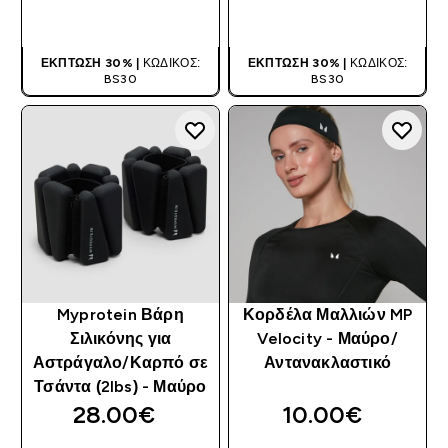
ΑΓΟΡΆ ΤΏΡΑ
ΑΓΟΡΆ ΤΏΡΑ
ΈΚΠΤΩΣΗ 30% |
ΚΩΔΙΚΌΣ:
ΈΚΠΤΩΣΗ 30% |
ΚΩΔΙΚΌΣ:
BS30
BS30
Myprotein Βάρη
Κορδέλα Μαλλιών MP
Σιλικόνης για
Velocity - Μαύρο/
Αστράγαλο/Καρπό σε
Αντανακλαστικό
Τσάντα (2lbs) - Μαύρο
28.00€‎
10.00€‎