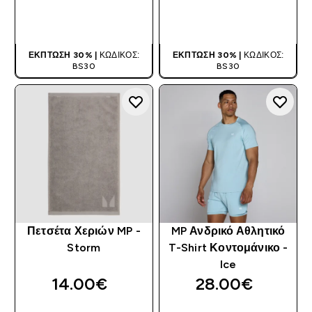
ΑΓΟΡΆ ΤΏΡΑ
ΑΓΟΡΆ ΤΏΡΑ
ΈΚΠΤΩΣΗ 30% |
ΚΩΔΙΚΌΣ:
ΈΚΠΤΩΣΗ 30% |
ΚΩΔΙΚΌΣ:
BS30
BS30
Πετσέτα Χεριών MP -
MP Ανδρικό Αθλητικό
Storm
T-Shirt Κοντομάνικο -
Ice
14.00€‎
28.00€‎