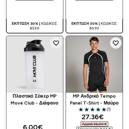
ΑΓΟΡΆ ΤΏΡΑ
ΑΓΟΡΆ ΤΏΡΑ
ΈΚΠΤΩΣΗ 30% |
ΚΩΔΙΚΌΣ:
ΈΚΠΤΩΣΗ 30% |
ΚΩΔΙΚΌΣ:
BS30
BS30
Πλαστικό Σέικερ MP
MP Ανδρικό Tempo
Move Club - Διάφανο
Panel T-Shirt - Μαύρο
(1)
5 out of 5 stars
discounted pri
27.36€‎
Αρχική 36,00 €‎
6.00€‎