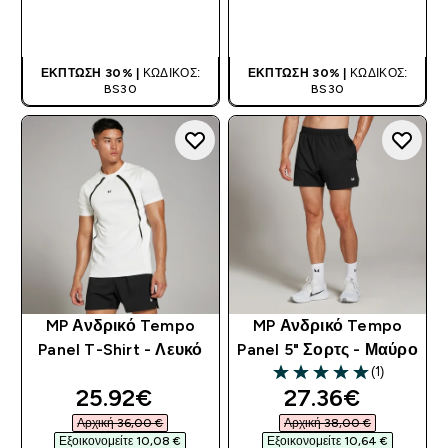
ΑΓΟΡΆ ΤΏΡΑ
ΑΓΟΡΆ ΤΏΡΑ
ΈΚΠΤΩΣΗ 30% |
ΚΩΔΙΚΌΣ:
ΈΚΠΤΩΣΗ 30% |
ΚΩΔΙΚΌΣ:
BS30
BS30
MP Ανδρικό Tempo
MP Ανδρικό Tempo
Panel T-Shirt - Λευκό
Panel 5" Σορτς - Μαύρο
(1)
5 out of 5 stars
discounted price
discounted pri
25.92€‎
27.36€‎
Αρχική 36,00 €‎
Αρχική 38,00 €‎
Εξοικονομείτε 10,08 €‎
Εξοικονομείτε 10,64 €‎