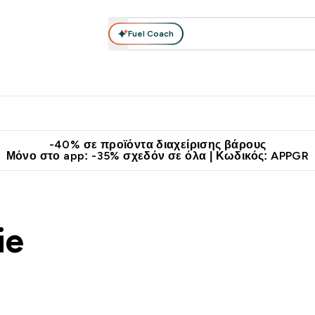
Fuel Coach
θλητικά Ρούχα
Βιταμίνες
Μπάρες, Τρόφιμα & Ροφήματα
submenu
r Διατροφή submenu
Enter Αθλητικά Ρούχα submenu
Enter Βιταμίνες submenu
Enter
⌄
⌄
⌄
άν Μεταφορικά στα 60€
Κατεβάστε την εφαρμογή Myprotein
Κερ
-40% σε προϊόντα διαχείρισης βάρους
Μόνο στο app: -35% σχεδόν σε όλα | Κωδικός: APPGR
ie