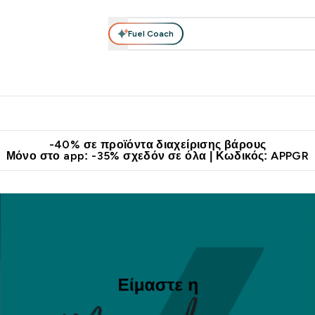
Fuel Coach
θλητικά Ρούχα
Βιταμίνες
Μπάρες, Τρόφιμα & Ροφήματα
submenu
r Διατροφή submenu
Enter Αθλητικά Ρούχα submenu
Enter Βιταμίνες submenu
Enter
⌄
⌄
⌄
άν Μεταφορικά στα 60€
Κατεβάστε την εφαρμογή Myprotein
Κερ
-40% σε προϊόντα διαχείρισης βάρους
Μόνο στο app: -35% σχεδόν σε όλα | Κωδικός: APPGR