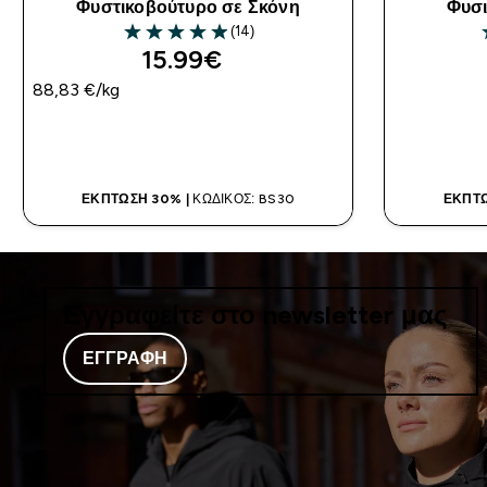
Φυστικοβούτυρο σε Σκόνη
Φυσι
(14)
4.93 out of 5 stars
4
15.99€‎
88,83 €‎/kg
ΑΓΟΡΆ ΤΏΡΑ
ΈΚΠΤΩΣΗ 30% |
ΚΩΔΙΚΌΣ: BS30
ΈΚΠΤΩ
Εγγραφείτε στο newsletter μας
ΕΓΓΡΑΦΉ