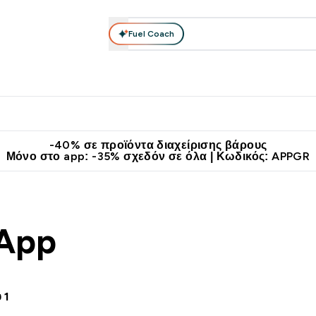
Fuel Coach
θλητικά Ρούχα
Βιταμίνες
Μπάρες, Τρόφιμα & Ροφήματα
submenu
r Διατροφή submenu
Enter Αθλητικά Ρούχα submenu
Enter Βιταμίνες submenu
Enter
⌄
⌄
⌄
άν Μεταφορικά στα 60€
Κατεβάστε την εφαρμογή Myprotein
Κερ
-40% σε προϊόντα διαχείρισης βάρους
Μόνο στο app: -35% σχεδόν σε όλα | Κωδικός: APPGR
 App
 1