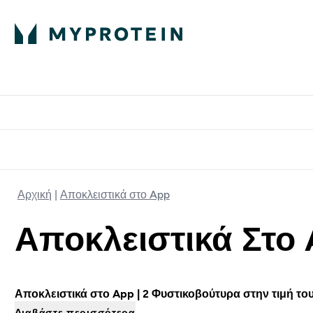
Πρωτεΐνη
Διατροφή
Α
Enter Πρωτεΐνη 
Ente
⌄
⌄
Δωρε
Αρχική
Αποκλειστικά στο App
Αποκλειστικά Στο
Αποκλειστικά στο App
| 2 Φυστικοβούτυρα στην τιμή του
Διαβάστε περισσότερα