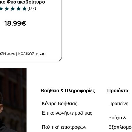
κό Φυστικοβούτυρο
(177)
.85 out of 5 stars
18.99€‎
ΑΓΟΡΆ ΤΏΡΑ
ΣΗ 30% |
ΚΩΔΙΚΌΣ: BS30
Βοήθεια & Πληροφορίες
Προϊόντα
Κέντρο Βοήθειας -
Πρωτεΐνη
Επικοινωνήστε μαζί μας
Ρούχα &
Πολιτική επιστροφών
Εξοπλισμό