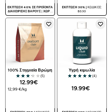
ΈΚΠΤΩΣΗ 40% ΣΕ ΠΡΟΪΌΝΤΑ
ΈΚΠΤΩΣΗ 30% |
ΚΩΔΙΚΌΣ:
ΔΙΑΧΕΊΡΙΣΗΣ ΒΆΡΟΥΣ
|
ΧΩΡΊΣ
BS30
ΚΩΔΙΚΌ
100% Στιγμιαία Βρώμη
Υγρή κιμωλία
(5)
(4)
3.2 out of 5 stars
5 out of 5 stars
12.99€‎
19.99€‎
12,99 €‎/kg
ΑΓΟΡΆ ΤΏΡΑ
ΑΓΟΡΆ ΤΏΡΑ