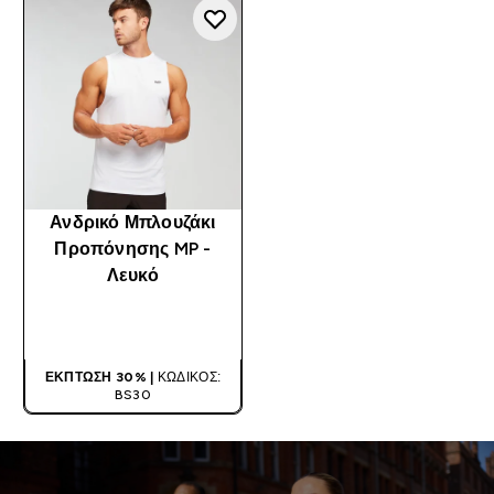
Ανδρικό Μπλουζάκι
Προπόνησης MP -
Λευκό
ΑΓΟΡΆ ΤΏΡΑ
ΈΚΠΤΩΣΗ 30% |
ΚΩΔΙΚΌΣ:
BS30