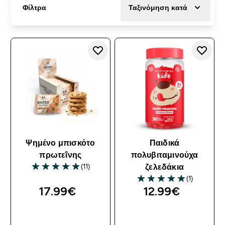
Φίλτρα
Ταξινόμηση κατά
Ψημένο μπισκότο
Παιδικά
πρωτεΐνης
πολυβιταμινούχα
(11)
ζελεδάκια
5 out of 5 stars
(1)
5 out of 5 stars
17.99€‎
12.99€‎
ΑΓΟΡΆ ΤΏΡΑ
ΑΓΟΡΆ ΤΏΡΑ