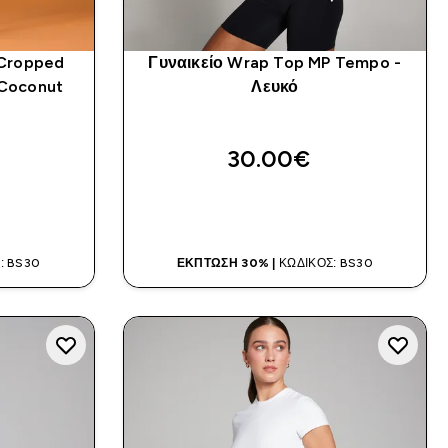
Cropped
Γυναικείο Wrap Top MP Tempo -
 Coconut
Λευκό
30.00€‎
Α
ΑΓΟΡΆ ΤΏΡΑ
: BS30
ΈΚΠΤΩΣΗ 30% |
ΚΩΔΙΚΌΣ: BS30