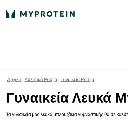
Πρωτεΐνη
Διατροφή
Α
Enter Πρωτεΐνη 
Ente
⌄
⌄
Δωρε
Αρχική
Αθλητικά Ρούχα
Γυναικεία Ρούχα
Γυναικεία Λευκά 
Τα γυναικεία μας λευκά μπλουζάκια γυμναστικής θα σε καλύπ