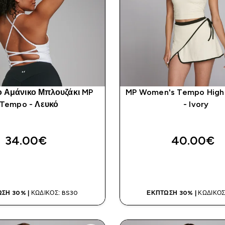
ο Αμάνικο Μπλουζάκι MP
MP Women's Tempo High
Tempo - Λευκό
- Ivory
34.00€‎
40.00€‎
ΑΓΟΡΆ ΤΏΡΑ
ΑΓΟΡΆ ΤΏΡ
ΣΗ 30% |
ΚΩΔΙΚΌΣ: BS30
ΈΚΠΤΩΣΗ 30% |
ΚΩΔΙΚΌΣ