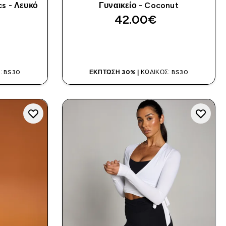
cs - Λευκό
Γυναικείο - Coconut
42.00€‎
Α
ΑΓΟΡΆ ΤΏΡΑ
: BS30
ΈΚΠΤΩΣΗ 30% |
ΚΩΔΙΚΌΣ: BS30