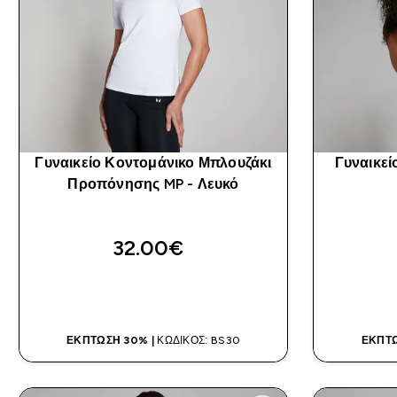
Γυναικείο Κοντομάνικο Μπλουζάκι
Γυναικεί
Προπόνησης MP - Λευκό
32.00€‎
ΑΓΟΡΆ ΤΏΡΑ
ΈΚΠΤΩΣΗ 30% |
ΚΩΔΙΚΌΣ: BS30
ΈΚΠΤΩ