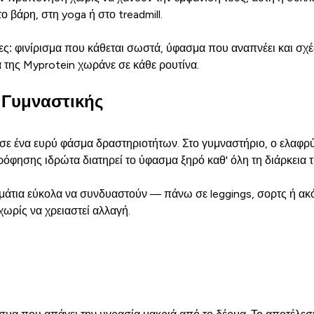
ο βάρη, στη yoga ή στο treadmill.
ειες: φινίρισμα που κάθεται σωστά, ύφασμα που αναπνέει και σχ
α της Myprotein χωράνε σε κάθε ρουτίνα.
 Γυμναστικής
ε ένα ευρύ φάσμα δραστηριοτήτων. Στο γυμναστήριο, ο ελαφρύς
ρόφησης ιδρώτα διατηρεί το ύφασμα ξηρό καθ' όλη τη διάρκεια 
μάτια εύκολα να συνδυαστούν — πάνω σε leggings, σορτς ή ακόμ
χωρίς να χρειαστεί αλλαγή.