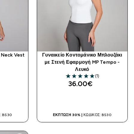
 Neck Vest
Γυναικείο Κοντομάνικο Μπλουζάκι
με Στενή Εφαρμογή MP Tempo -
Λευκό
(1)
5 out of 5 stars
36.00€‎
Α
ΑΓΟΡΆ ΤΏΡΑ
: BS30
ΈΚΠΤΩΣΗ 30% |
ΚΩΔΙΚΌΣ: BS30