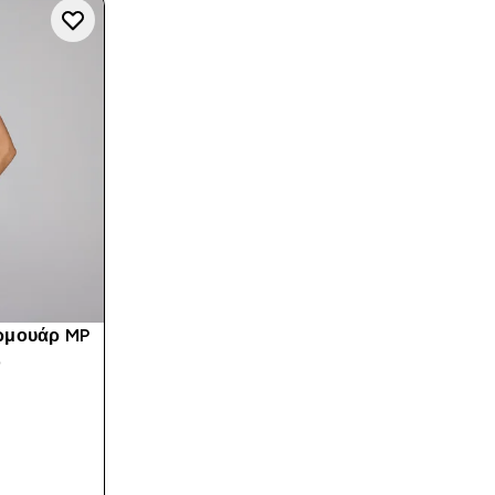
ερμουάρ MP
ό
Α