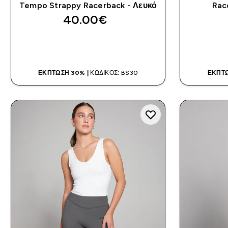
Tempo Strappy Racerback - Λευκό
Rac
40.00€‎
ΑΓΟΡΆ ΤΏΡΑ
ΈΚΠΤΩΣΗ 30% |
ΚΩΔΙΚΌΣ: BS30
ΈΚΠΤΩ