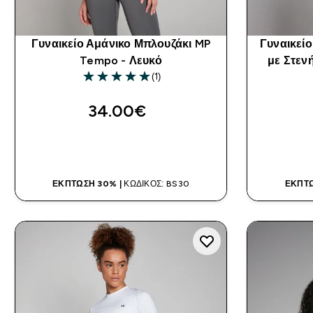
Γυναικείο Αμάνικο Μπλουζάκι MP
Γυναικεί
Tempo - Λευκό
με Στεν
(1)
5 out of 5 stars
34.00€‎
ΑΓΟΡΆ ΤΏΡΑ
ΈΚΠΤΩΣΗ 30% |
ΚΩΔΙΚΌΣ: BS30
ΈΚΠΤΩ