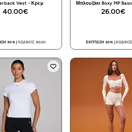
erback Vest - Κρεμ
Μπλουζάκι Boxy MP Basi
40.00€‎
26.00€‎
ΑΓΟΡΆ ΤΏΡΑ
ΑΓΟΡΆ ΤΏΡ
ΣΗ 30% |
ΚΩΔΙΚΌΣ: BS30
ΈΚΠΤΩΣΗ 30% |
ΚΩΔΙΚΌΣ