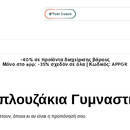
Fuel Coach
θλητικά Ρούχα
Βιταμίνες
Μπάρες, Τρόφιμα & Ροφήματα
submenu
r Διατροφή submenu
Enter Αθλητικά Ρούχα submenu
Enter Βιταμίνες submenu
Enter
⌄
⌄
⌄
άν Μεταφορικά στα 60€
Κατεβάστε την εφαρμογή Myprotein
Κερ
-40% σε προϊόντα διαχείρισης βάρους
Μόνο στο app: -35% σχεδόν σε όλα | Κωδικός: APPGR
Μπλουζάκια Γυμναστ
τουν, όποια κι αν είναι η προπόνησή σου.