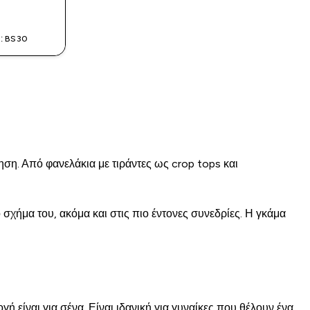
: BS30
ση. Από φανελάκια με τιράντες ως crop tops και
 σχήμα του, ακόμα και στις πιο έντονες συνεδρίες. Η γκάμα
 είναι για σένα. Είναι ιδανική για γυναίκες που θέλουν ένα