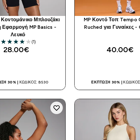
ο Κοντομάνικο Μπλουζάκι
MP Κοντό Τοπ Tempo 
ή Εφαρμογή MP Basics -
Ruched για Γυναίκες -
Λευκό
(1)
4 out of 5 stars
28.00€‎
40.00€‎
ΑΓΟΡΆ ΤΏΡΑ
ΑΓΟΡΆ ΤΏΡ
ΣΗ 30% |
ΚΩΔΙΚΌΣ: BS30
ΈΚΠΤΩΣΗ 30% |
ΚΩΔΙΚΌΣ