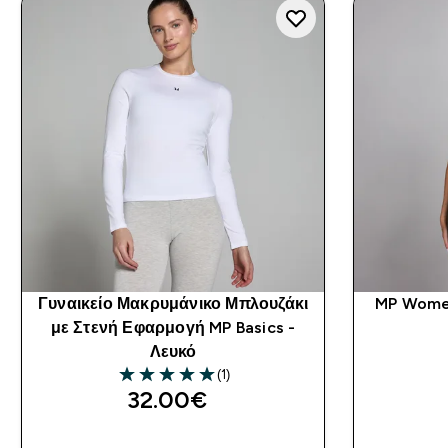
Γυναικείο Μακρυμάνικο Μπλουζάκι
MP Women
με Στενή Εφαρμογή MP Basics -
Λευκό
(1)
5 out of 5 stars
32.00€‎
ΑΓΟΡΆ ΤΏΡΑ