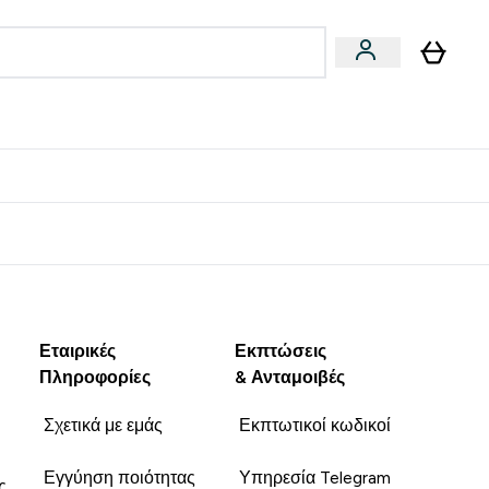
Vegan
Αθλητική Απόδοση
 Μπάρες, Τρόφιμα & Ροφήματα submenu
Enter Vegan submenu
Enter Αθλητική Απόδοση submenu
⌄
⌄
δίστε 15€
Εταιρικές
Εκπτώσεις
Πληροφορίες
& Ανταμοιβές
Σχετικά με εμάς
Εκπτωτικοί κωδικοί
Εγγύηση ποιότητας
Υπηρεσία Telegram
ς