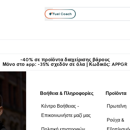
Fuel Coach
θλητικά Ρούχα
Βιταμίνες
Μπάρες, Τρόφιμα & Ροφήματα
submenu
r Διατροφή submenu
Enter Αθλητικά Ρούχα submenu
Enter Βιταμίνες submenu
Enter
⌄
⌄
⌄
άν Μεταφορικά στα 60€
Κατεβάστε την εφαρμογή Myprotein
Κερ
-40% σε προϊόντα διαχείρισης βάρους
Μόνο στο app: -35% σχεδόν σε όλα | Κωδικός: APPGR
Βοήθεια & Πληροφορίες
Προϊόντα
Κέντρο Βοήθειας -
Πρωτεΐνη
Επικοινωνήστε μαζί μας
Ρούχα &
Πολιτική επιστροφών
Εξοπλισμό