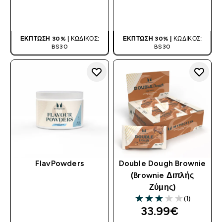
ΑΓΟΡΆ ΤΏΡΑ
ΑΓΟΡΆ ΤΏΡΑ
ΈΚΠΤΩΣΗ 30% |
ΚΩΔΙΚΌΣ:
ΈΚΠΤΩΣΗ 30% |
ΚΩΔΙΚΌΣ:
BS30
BS30
FlavPowders
Double Dough Brownie
(Brownie Διπλής
Ζύμης)
(1)
3 out of 5 stars
33.99€‎