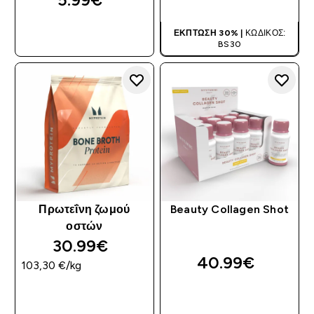
ΑΓΟΡΆ ΤΏΡΑ
ΈΚΠΤΩΣΗ 30% |
ΚΩΔΙΚΌΣ:
BS30
Πρωτεΐνη ζωμού
Beauty Collagen Shot
οστών
30.99€‎
40.99€‎
103,30 €‎/kg
ΑΓΟΡΆ ΤΏΡΑ
ΑΓΟΡΆ ΤΏΡΑ