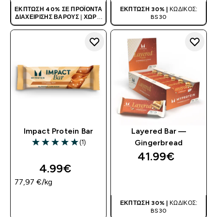
ΈΚΠΤΩΣΗ 40% ΣΕ ΠΡΟΪΌΝΤΑ
ΈΚΠΤΩΣΗ 30% |
ΚΩΔΙΚΌΣ:
ΔΙΑΧΕΊΡΙΣΗΣ ΒΆΡΟΥΣ
|
ΧΩΡΊΣ
BS30
ΚΩΔΙΚΌ
Impact Protein Bar
Layered Bar —
(1)
Gingerbread
5 out of 5 stars
41.99€‎
4.99€‎
ΑΓΟΡΆ ΤΏΡΑ
77,97 €‎/kg
ΑΓΟΡΆ ΤΏΡΑ
ΈΚΠΤΩΣΗ 30% |
ΚΩΔΙΚΌΣ:
BS30