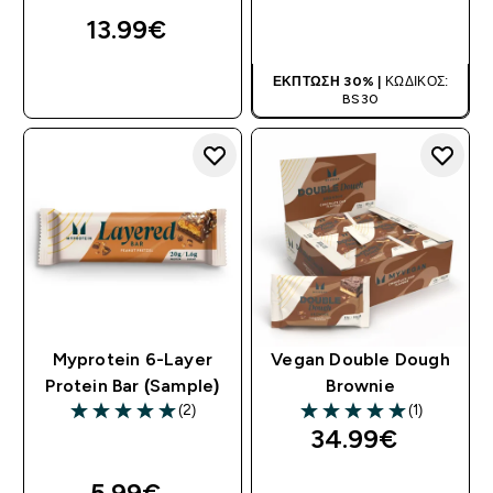
13.99€‎
ΑΓΟΡΆ ΤΏΡΑ
ΑΓΟΡΆ ΤΏΡΑ
ΈΚΠΤΩΣΗ 30% |
ΚΩΔΙΚΌΣ:
BS30
Myprotein 6-Layer
Vegan Double Dough
Protein Bar (Sample)
Brownie
(2)
(1)
5 out of 5 stars
5 out of 5 stars
34.99€‎
5.99€‎
ΑΓΟΡΆ ΤΏΡΑ