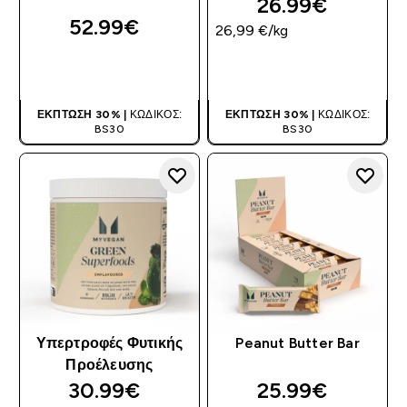
26.99€‎
52.99€‎
26,99 €‎/kg
ΑΓΟΡΆ ΤΏΡΑ
ΑΓΟΡΆ ΤΏΡΑ
ΈΚΠΤΩΣΗ 30% |
ΚΩΔΙΚΌΣ:
ΈΚΠΤΩΣΗ 30% |
ΚΩΔΙΚΌΣ:
BS30
BS30
Υπερτροφές Φυτικής
Peanut Butter Bar
Προέλευσης
30.99€‎
25.99€‎