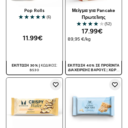
Pop Rolls
Μείγμα για Pancake
(6)
Πρωτεΐνης
4.67 out of 5 stars
(52)
3.92 out of 5 stars
17.99€‎
11.99€‎
89,95 €‎/kg
ΑΓΟΡΆ ΤΏΡΑ
ΑΓΟΡΆ ΤΏΡΑ
ΈΚΠΤΩΣΗ 30% |
ΚΩΔΙΚΌΣ:
ΈΚΠΤΩΣΗ 40% ΣΕ ΠΡΟΪΌΝΤΑ
BS30
ΔΙΑΧΕΊΡΙΣΗΣ ΒΆΡΟΥΣ
|
ΧΩΡΊΣ
ΚΩΔΙΚΌ