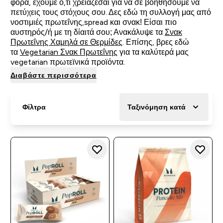
φορά, έχουμε ό,τι χρειάζεσαι για να σε βοηθήσουμε να
πετύχεις τους στόχους σου. Δες εδώ τη συλλογή μας από
νοστιμιές πρωτεΐνης,spread και σνακ! Είσαι πιο
αυστηρός/ή με τη δίαιτά σου; Ανακάλυψε τα
Σνακ
Πρωτεΐνης Χαμηλά σε Θερμίδες
. Επίσης, βρες εδώ
τα
Vegetarian Σνακ Πρωτεΐνης
για τα καλύτερά μας
vegetarian πρωτεϊνικά προϊόντα.
Διαβάστε περισσότερα
Φίλτρα
Ταξινόμηση κατά