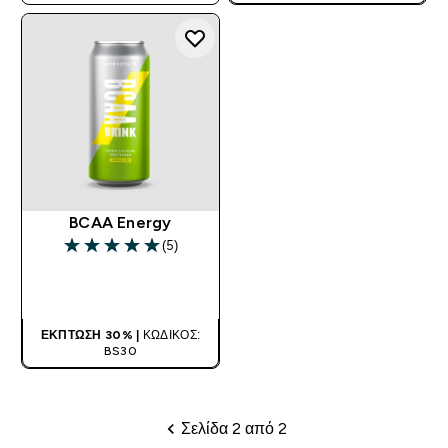
BCAA Energy
(5)
5 out of 5 stars
ΑΓΟΡΆ ΤΏΡΑ
ΈΚΠΤΩΣΗ 30% |
ΚΩΔΙΚΌΣ:
BS30
Σελίδα 2 από 2
Σελιδοποίηση