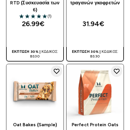
RTD (Συσκευασία των
τραγανών γκοφρετών
6)
(1)
5 out of 5 stars
26.99€‎
31.94€‎
ΑΓΟΡΆ ΤΏΡΑ
ΑΓΟΡΆ ΤΏΡΑ
ΈΚΠΤΩΣΗ 30% |
ΚΩΔΙΚΌΣ:
ΈΚΠΤΩΣΗ 30% |
ΚΩΔΙΚΌΣ:
BS30
BS30
Oat Bakes (Sample)
Perfect Protein Oats