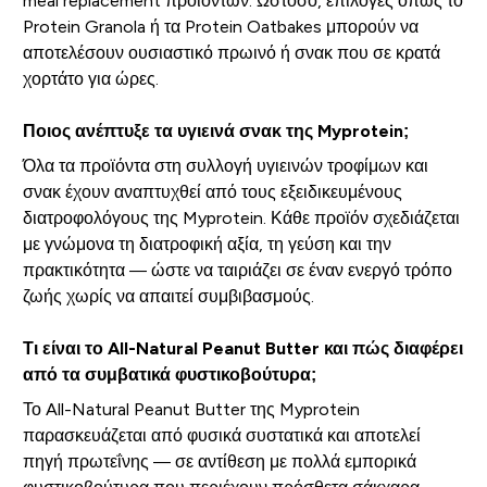
meal replacement προϊόντων. Ωστόσο, επιλογές όπως το
Protein Granola ή τα Protein Oatbakes μπορούν να
αποτελέσουν ουσιαστικό πρωινό ή σνακ που σε κρατά
χορτάτο για ώρες.
Ποιος ανέπτυξε τα υγιεινά σνακ της Myprotein;
Όλα τα προϊόντα στη συλλογή υγιεινών τροφίμων και
σνακ έχουν αναπτυχθεί από τους εξειδικευμένους
διατροφολόγους της Myprotein. Κάθε προϊόν σχεδιάζεται
με γνώμονα τη διατροφική αξία, τη γεύση και την
πρακτικότητα — ώστε να ταιριάζει σε έναν ενεργό τρόπο
ζωής χωρίς να απαιτεί συμβιβασμούς.
Τι είναι το All-Natural Peanut Butter και πώς διαφέρει
από τα συμβατικά φυστικοβούτυρα;
Το All-Natural Peanut Butter της Myprotein
παρασκευάζεται από φυσικά συστατικά και αποτελεί
πηγή πρωτεΐνης — σε αντίθεση με πολλά εμπορικά