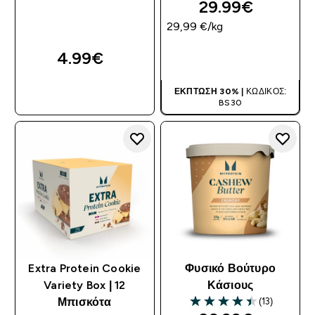
29.99€‎
29,99 €‎/kg
4.99€‎
ΑΓΟΡΆ ΤΏΡΑ
ΑΓΟΡΆ ΤΏΡΑ
ΈΚΠΤΩΣΗ 30% |
ΚΩΔΙΚΌΣ:
BS30
Extra Protein Cookie
Φυσικό Βούτυρο
Variety Box | 12
Κάσιους
(13)
Μπισκότα
4.46 out of 5 stars