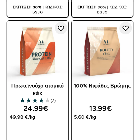
ΈΚΠΤΩΣΗ 30% |
ΚΩΔΙΚΌΣ:
ΈΚΠΤΩΣΗ 30% |
ΚΩΔΙΚΌΣ:
BS30
BS30
Πρωτεϊνούχο ατομικό
100% Νιφάδες Βρώμης
κέικ
(7)
4 out of 5 stars
24.99€‎
13.99€‎
49,98 €‎/kg
5,60 €‎/kg
ΑΓΟΡΆ ΤΏΡΑ
ΑΓΟΡΆ ΤΏΡΑ