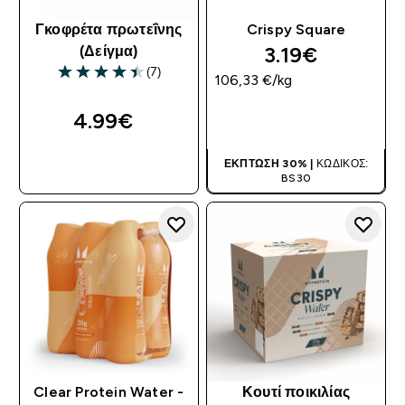
Γκοφρέτα πρωτεΐνης
Crispy Square
3.19€‎
(Δείγμα)
(7)
106,33 €‎/kg
4.43 out of 5 stars
4.99€‎
ΑΓΟΡΆ ΤΏΡΑ
ΑΓΟΡΆ ΤΏΡΑ
ΈΚΠΤΩΣΗ 30% |
ΚΩΔΙΚΌΣ:
BS30
Clear Protein Water -
Κουτί ποικιλίας