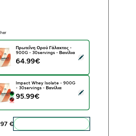
ther
Πρωτεΐνη Ορού Γάλακτος -
900G - 30servings - Βανίλια
ect this product - Πρωτεΐνη Ορού Γάλακτος - 900G - 30serving
64.99€‎
Impact Whey Isolate - 900G
- 30servings - Βανίλια
ect this product - Impact Whey Isolate - 900G - 30servings - 
95.99€‎
,97 €‎
Add these to your routine