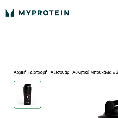
Πρωτεΐνη
Διατροφή
Α
Enter Πρωτεΐνη 
Ente
⌄
⌄
Δωρε
Αρχική
Διατροφή
Αξεσουάρ
Αθλητικά Μπουκάλια & Σ