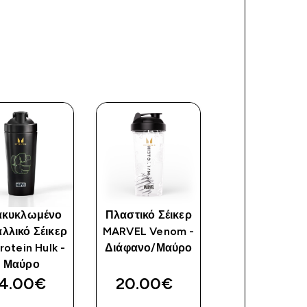
ακυκλωμένο
Πλαστικό Σέικερ
Πλαστικό Σέι
λλικό Σέικερ
MARVEL Venom -
Groot
otein Hulk -
Διάφανο/Μαύρο
Μαύρο
4.00€‎
20.00€‎
19.99€‎