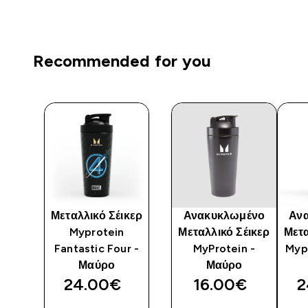
Recommended for you
κερ
Μεταλλικό Σέικερ
Ανακυκλωμένο
Αν
-
Myprotein
Μεταλλικό Σέικερ
Μετα
ρο
Fantastic Four -
MyProtein -
Mypr
Μαύρο
Μαύρο
24.00€‎
16.00€‎
2