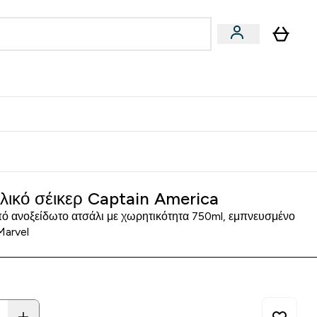
Vegan
Αθλητική Απόδοση
 Μπάρες, Τρόφιμα & Ροφήματα submenu
Enter Vegan submenu
Enter Αθλητική Απόδοση submenu
⌄
⌄
δίστε 15€
λικό σέικερ Captain America
πό ανοξείδωτο ατσάλι με χωρητικότητα 750ml, εμπνευσμένο
Marvel