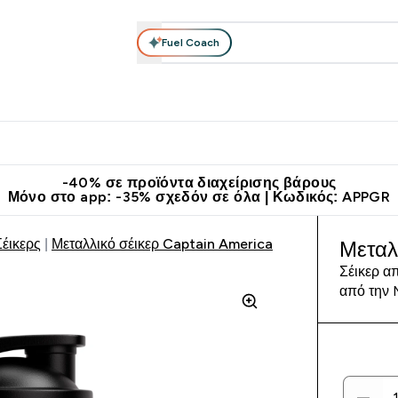
Fuel Coach
θλητικά Ρούχα
Βιταμίνες
Μπάρες, Τρόφιμα & Ροφήματα
submenu
r Διατροφή submenu
Enter Αθλητικά Ρούχα submenu
Enter Βιταμίνες submenu
Enter
⌄
⌄
⌄
άν Μεταφορικά στα 60€
Κατεβάστε την εφαρμογή Myprotein
Κερ
-40% σε προϊόντα διαχείρισης βάρους
Μόνο στο app: -35% σχεδόν σε όλα | Κωδικός: APPGR
έικερς
Μεταλλικό σέικερ Captain America
Μεταλ
Σέικερ α
από την 