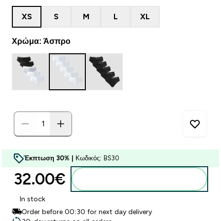
XS
S
M
L
XL
Χρώμα: Άσπρο
Έκπτωση 30% |
Κωδικός: BS30
32.00€‎
Προσθήκη στο καλάθι
In stock
Order before 00:30 for next day delivery