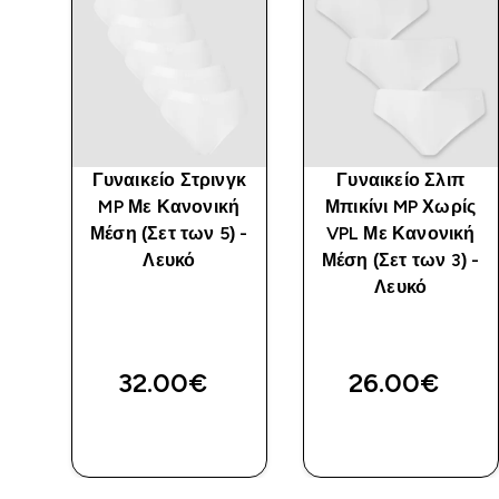
d
Γυναικείο Στρινγκ
Γυναικείο Σλιπ
(5
MP Με Κανονική
Μπικίνι MP Χωρίς
Μέση (Σετ των 5) -
VPL Με Κανονική
Λευκό
Μέση (Σετ των 3) -
Λευκό
32.00€‎
26.00€‎
ΑΓΟΡΆ
ΑΓΟΡΆ
ΤΏΡΑ
ΤΏΡΑ