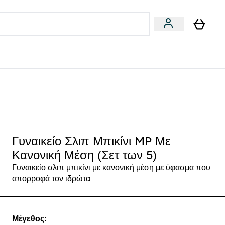
Vegan
Αθλητική Απόδοση
 Μπάρες, Τρόφιμα & Ροφήματα submenu
Enter Vegan submenu
Enter Αθλητική Απόδοση submenu
⌄
⌄
δίστε 15€
Με Κανονική Μέση (Σετ των 5) - Λευκό
Γυναικείο Σλιπ Μπικίνι MP Με
Κανονική Μέση (Σετ των 5)
Γυναικείο σλιπ μπικίνι με κανονική μέση με ύφασμα που
απορροφά τον ιδρώτα
Μέγεθος: