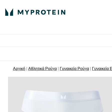
Πρωτεΐνη
Διατροφή
Α
Enter Πρωτεΐνη 
Ente
⌄
⌄
Δωρε
Αρχική
Αθλητικά Ρούχα
Γυναικεία Ρούχα
Γυναικεία 