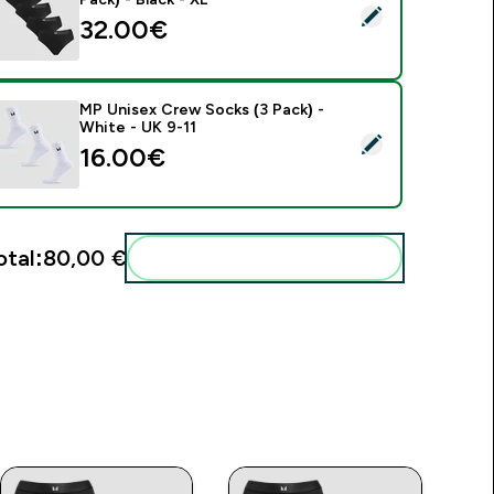
elect this product - MP Women's Mid Rise Bikini Brief (5 Pack) 
32.00€‎
MP Unisex Crew Socks (3 Pack) -
White - UK 9-11
elect this product - MP Unisex Crew Socks (3 Pack) - White -
16.00€‎
otal:
80,00 €‎
Add these to your routine