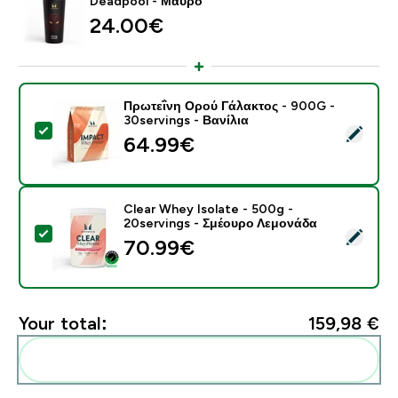
Deadpool - Μαύρο
24.00€‎
Πρωτεΐνη Ορού Γάλακτος - 900G -
30servings - Βανίλια
Select this product - Πρωτεΐνη Ορού Γάλακτος - 900G 
64.99€‎
Clear Whey Isolate - 500g -
20servings - Σμέουρο Λεμονάδα
Select this product - Clear Whey Isolate - 500g - 20
70.99€‎
Your total:
159,98 €‎
Add these to your routine