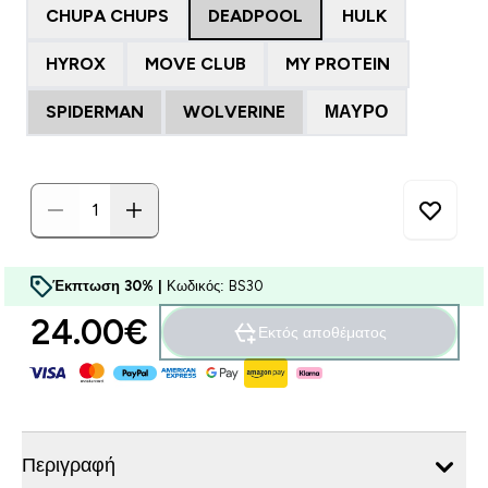
CHUPA CHUPS
DEADPOOL
HULK
HYROX
MOVE CLUB
MY PROTEIN
SPIDERMAN
WOLVERINE
ΜΑΎΡΟ
Έκπτωση 30% |
Κωδικός: BS30
24.00€‎
Εκτός αποθέματος
Περιγραφή