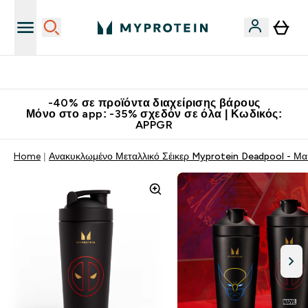
Κατεβάστε την εφαρμογή Myprotein
-40% σε προϊόντα διαχείρισης βάρους
Μόνο στο app: -35% σχεδόν σε όλα | Κωδικός:
APPGR
Home
Ανακυκλωμένο Μεταλλικό Σέικερ Myprotein Deadpool - Μ