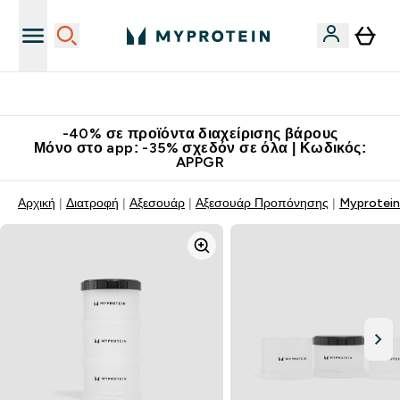
Κατεβάστε την εφαρμογή Myprotein
-40% σε προϊόντα διαχείρισης βάρους
Μόνο στο app: -35% σχεδόν σε όλα | Κωδικός:
APPGR
Αρχική
Διατροφή
Αξεσουάρ
Αξεσουάρ Προπόνησης
Myprotein