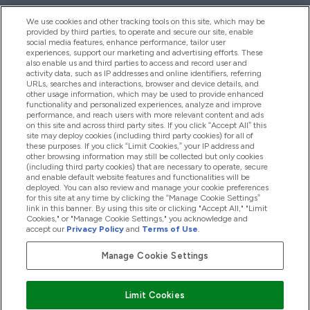
We use cookies and other tracking tools on this site, which may be
provided by third parties, to operate and secure our site, enable
Βοήθεια & Πληροφορίες
social media features, enhance performance, tailor user
experiences, support our marketing and advertising efforts. These
also enable us and third parties to access and record user and
activity data, such as IP addresses and online identifiers, referring
Προϊόντα
URLs, searches and interactions, browser and device details, and
other usage information, which may be used to provide enhanced
functionality and personalized experiences, analyze and improve
performance, and reach users with more relevant content and ads
on this site and across third party sites. If you click “Accept All” this
Εταιρικές Πληροφορίες
site may deploy cookies (including third party cookies) for all of
these purposes. If you click “Limit Cookies,” your IP address and
other browsing information may still be collected but only cookies
(including third party cookies) that are necessary to operate, secure
Εκπτώσεις & Ανταμοιβές
and enable default website features and functionalities will be
deployed. You can also review and manage your cookie preferences
for this site at any time by clicking the “Manage Cookie Settings”
link in this banner. By using this site or clicking "Accept All," "Limit
Cookies," or "Manage Cookie Settings," you acknowledge and
2026 The Hut.com Ltd
accept our
Privacy Policy
and
Terms of Use
.
Manage Cookie Settings
Pay with
Limit Cookies