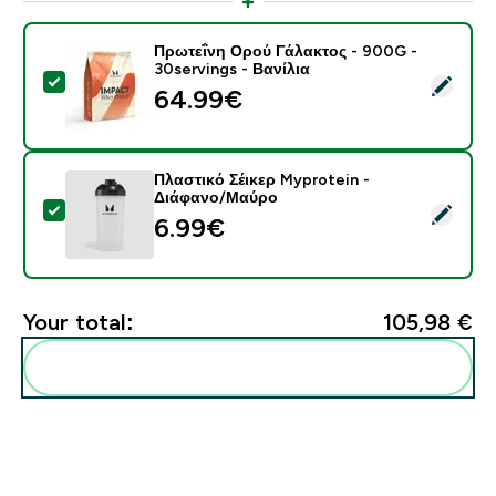
Πρωτεΐνη Ορού Γάλακτος - 900G -
30servings - Βανίλια
Select this product - Πρωτεΐνη Ορού Γάλακτος - 900G 
64.99€‎
Πλαστικό Σέικερ Myprotein -
Διάφανο/Μαύρο
Select this product - Πλαστικό Σέικερ Myprotein - Δ
6.99€‎
Your total:
105,98 €‎
Add these to your routine