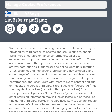
Manage Cookie Preferences
EL |
Αλλαγή
Συνδεθείτε μαζί μας
We use cookies and other tracking tools on this site, which may be
provided by third parties, to operate and secure our site, enable
Βοήθεια & Πληροφορίες
social media features, enhance performance, tailor user
experiences, support our marketing and advertising efforts. These
also enable us and third parties to access and record user and
activity data, such as IP addresses and online identifiers, referring
Προϊόντα
URLs, searches and interactions, browser and device details, and
other usage information, which may be used to provide enhanced
functionality and personalized experiences, analyze and improve
performance, and reach users with more relevant content and ads
on this site and across third party sites. If you click “Accept All” this
Εταιρικές Πληροφορίες
site may deploy cookies (including third party cookies) for all of
these purposes. If you click “Limit Cookies,” your IP address and
other browsing information may still be collected but only cookies
(including third party cookies) that are necessary to operate, secure
Εκπτώσεις & Ανταμοιβές
and enable default website features and functionalities will be
deployed. You can also review and manage your cookie preferences