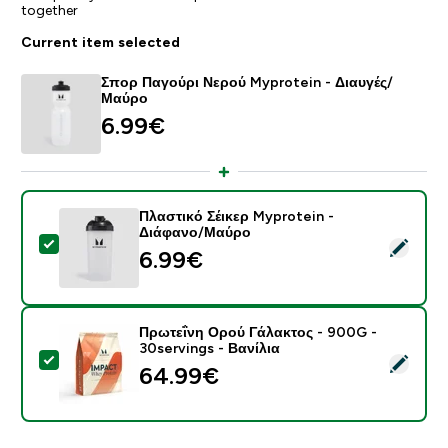
together
Current item selected
Σπορ Παγούρι Νερού Myprotein - Διαυγές/
Μαύρο
6.99€‎
Πλαστικό Σέικερ Myprotein -
Διάφανο/Μαύρο
Select this product - Πλαστικό Σέικερ Myprotein - Δ
6.99€‎
Πρωτεΐνη Ορού Γάλακτος - 900G -
30servings - Βανίλια
Select this product - Πρωτεΐνη Ορού Γάλακτος - 900G 
64.99€‎