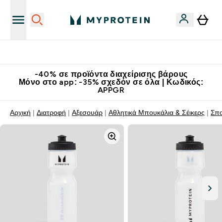
Κατεβάστε την εφαρμογή Myprotein
-40% σε προϊόντα διαχείρισης βάρους
Μόνο στο app: -35% σχεδόν σε όλα | Κωδικός:
APPGR
Αρχική
Διατροφή
Αξεσουάρ
Αθλητικά Μπουκάλια & Σέικερς
Σπο