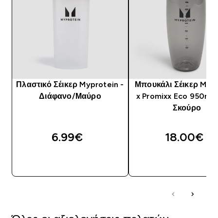
Πλαστικό Σέικερ Myprotein -
Μπουκάλι Σέικερ Myp
Διάφανο/Μαύρο
x Promixx Eco 950ml 
Σκούρο
6.99€‎
18.00€‎
ΑΓΟΡΆ ΤΏΡΑ
ΑΓΟΡΆ ΤΏΡΑ