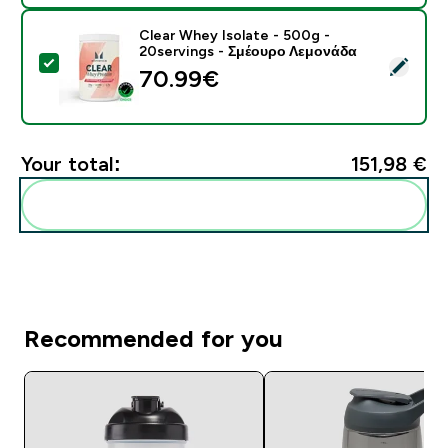
Clear Whey Isolate - 500g -
20servings - Σμέουρο Λεμονάδα
Select this product - Clear Whey Isolate - 500g - 20
70.99€‎
Your total:
151,98 €‎
Add these to your routine
Recommended for you