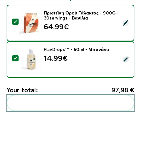
Πρωτεΐνη Ορού Γάλακτος - 900G -
30servings - Βανίλια
Select this product - Πρωτεΐνη Ορού Γάλακτος - 900G 
64.99€‎
FlavDrops™ - 50ml - Μπανάνα
14.99€‎
Select this product - FlavDrops™ - 50ml - Μπανάνα
Your total:
97,98 €‎
Add these to your routine