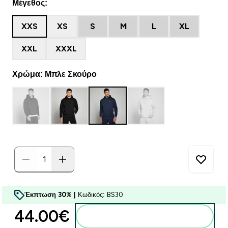
Μέγεθος:
XXS
XS
S
M
L
XL
XXL
XXXL
Χρώμα: Μπλε Σκούρο
Έκπτωση 30% |
Κωδικός: BS30
44.00€‎
Προσθήκη στο καλάθι