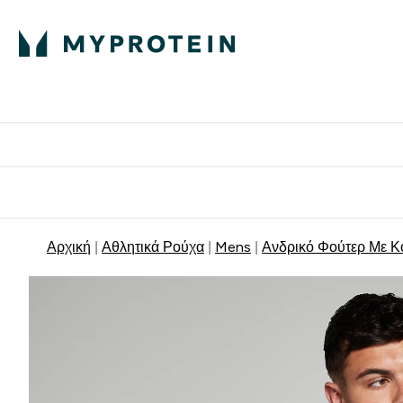
Πρωτεΐνη
Διατροφή
Α
Enter Πρωτεΐνη 
Ente
⌄
⌄
Δωρε
Αρχική
Αθλητικά Ρούχα
Mens
Ανδρικό Φούτερ Με Κ