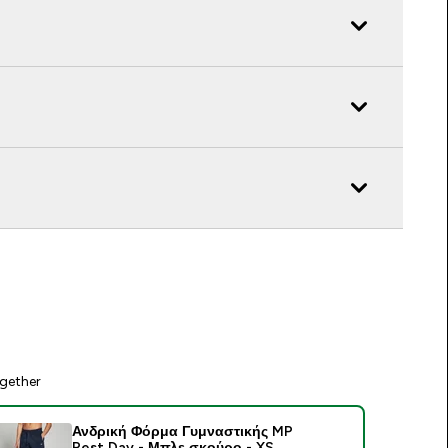
gether
Ανδρική Φόρμα Γυμναστικής MP
Rest Day - Μπλε σκούρο - XS