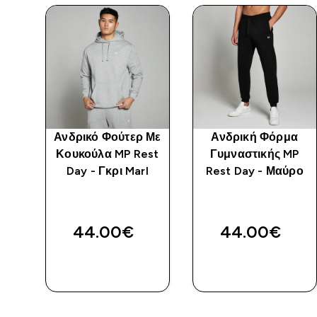
 Με
Ανδρικό Φούτερ Με
Ανδρική Φόρμα
st
Κουκούλα MP Rest
Γυμναστικής MP
Day - Γκρι Marl
Rest Day - Μαύρο
44.00€‎
44.00€‎
ΑΓΟΡΆ
ΑΓΟΡΆ
ΤΏΡΑ
ΤΏΡΑ