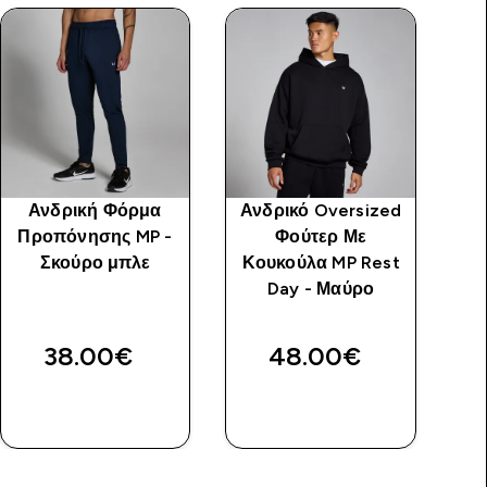
Ανδρική Φόρμα
Ανδρικό Oversized
Αν
Προπόνησης MP -
Φούτερ Με
Σκούρο μπλε
Κουκούλα MP Rest
Φε
Day - Μαύρο
38.00€‎
48.00€‎
ΑΓΟΡΆ
ΑΓΟΡΆ
ΤΏΡΑ
ΤΏΡΑ