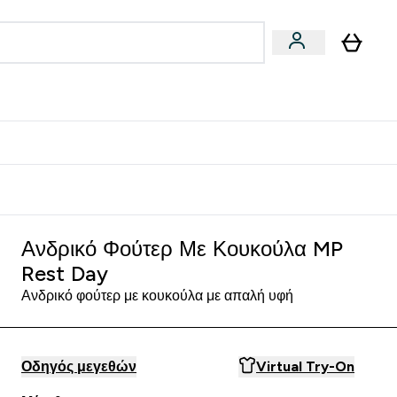
Vegan
Αθλητική Απόδοση
 Μπάρες, Τρόφιμα & Ροφήματα submenu
Enter Vegan submenu
Enter Αθλητική Απόδοση submenu
⌄
⌄
δίστε 15€
Ανδρικό Φούτερ Με Κουκούλα MP
Rest Day
Ανδρικό φούτερ με κουκούλα με απαλή υφή
Οδηγός μεγεθών
Virtual Try-On