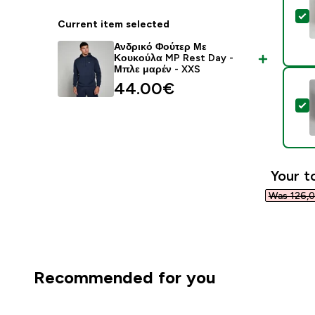
S
Current item selected
Ανδρικό Φούτερ Με
Κουκούλα MP Rest Day -
Μπλε μαρέν - XXS
44.00€‎
S
Your t
Was 126,0
Recommended for you