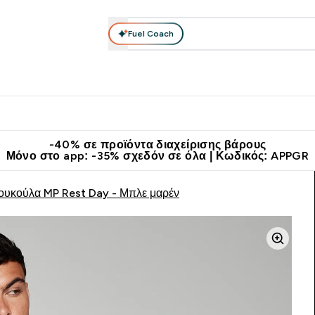
Fuel Coach
θλητικά Ρούχα
Βιταμίνες
Μπάρες, Τρόφιμα & Ροφήματα
submenu
r Διατροφή submenu
Enter Αθλητικά Ρούχα submenu
Enter Βιταμίνες submenu
Enter
⌄
⌄
⌄
άν Μεταφορικά στα 60€
Κατεβάστε την εφαρμογή Myprotein
Κερ
-40% σε προϊόντα διαχείρισης βάρους
Μόνο στο app: -35% σχεδόν σε όλα | Κωδικός: APPGR
ουκούλα MP Rest Day - Μπλε μαρέν