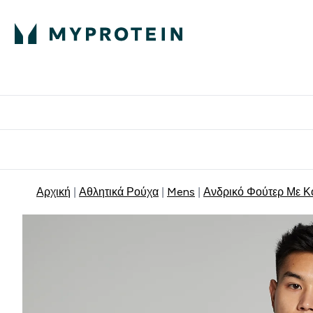
Πρωτεΐνη
Διατροφή
Α
Enter Πρωτεΐνη 
Ente
⌄
⌄
Δωρε
Αρχική
Αθλητικά Ρούχα
Mens
Ανδρικό Φούτερ Με Κ