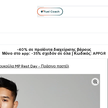
Fuel Coach
θλητικά Ρούχα
Βιταμίνες
Μπάρες, Τρόφιμα & Ροφήματα
submenu
r Διατροφή submenu
Enter Αθλητικά Ρούχα submenu
Enter Βιταμίνες submenu
Enter
⌄
⌄
⌄
άν Μεταφορικά στα 60€
Κατεβάστε την εφαρμογή Myprotein
Κερ
-40% σε προϊόντα διαχείρισης βάρους
Μόνο στο app: -35% σχεδόν σε όλα | Κωδικός: APPGR
ουκούλα MP Rest Day - Πράσινο παστέλ