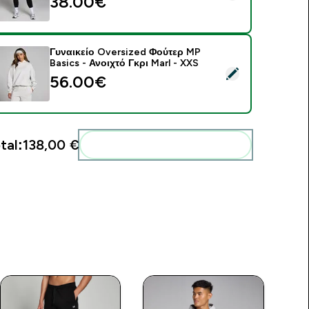
38.00€‎
Γυναικείο Oversized Φούτερ MP
Basics - Ανοιχτό Γκρι Marl - XXS
elect this product - Γυναικείο Oversized Φούτερ MP Basics - Α
56.00€‎
tal:
138,00 €‎
Add these to your routine