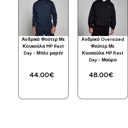
 Με
Ανδρικό Φούτερ Με
Ανδρικό Oversized
st
Κουκούλα MP Rest
Φούτερ Με
l
Day - Μπλε μαρέν
Κουκούλα MP Rest
Day - Μαύρο
44.00€‎
48.00€‎
ΑΓΟΡΆ
ΑΓΟΡΆ
ΤΏΡΑ
ΤΏΡΑ