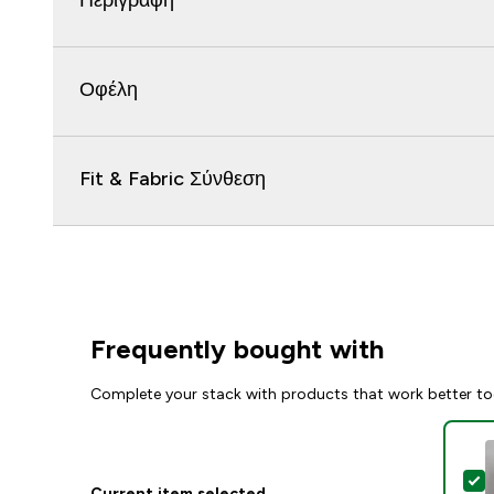
Περιγραφή
Οφέλη
Fit & Fabric Σύνθεση
Frequently bought with
Complete your stack with products that work better to
S
Current item selected