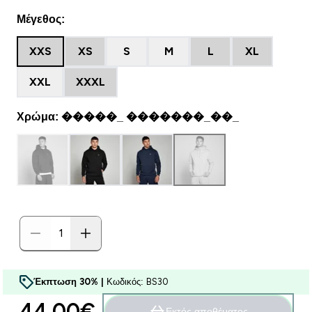
Μέγεθος:
XXS
XS
S
M
L
XL
XXL
XXXL
Χρώμα: �����_ �������_��_
Έκπτωση 30% |
Κωδικός: BS30
44.00€‎
Εκτός αποθέματος