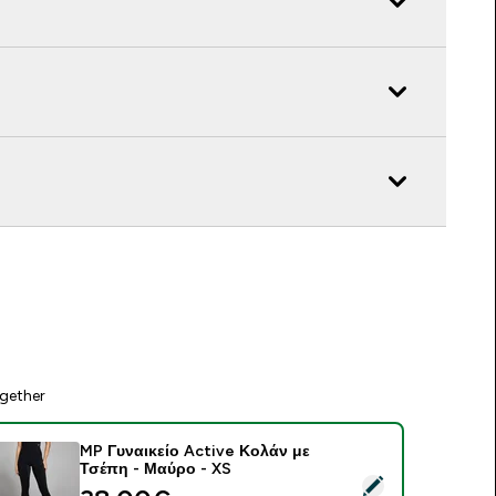
gether
MP Γυναικείο Active Κολάν με
Τσέπη - Μαύρο - XS
elect this product - MP Γυναικείο Active Κολάν με Τσέπη - Μα