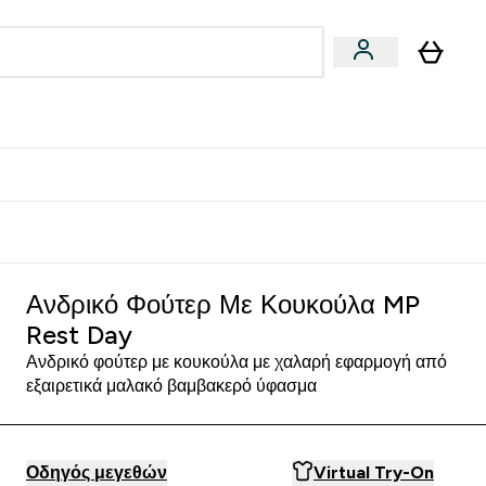
Vegan
Αθλητική Απόδοση
 Μπάρες, Τρόφιμα & Ροφήματα submenu
Enter Vegan submenu
Enter Αθλητική Απόδοση submenu
⌄
⌄
δίστε 15€
Ανδρικό Φούτερ Με Κουκούλα MP
Rest Day
Ανδρικό φούτερ με κουκούλα με χαλαρή εφαρμογή από
εξαιρετικά μαλακό βαμβακερό ύφασμα
Οδηγός μεγεθών
Virtual Try-On