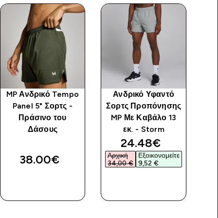
MP Ανδρικό Tempo
Ανδρικό Υφαντό
Panel 5" Σορτς -
Σορτς Προπόνησης
Πράσινο του
MP Με Καβάλο 13
Δάσους
εκ. - Storm
discounted price
24.48€‎
Αρχική
Εξοικονομείτε
38.00€‎
34,00 €‎
9,52 €‎
ΑΓΟΡΆ
ΑΓΟΡΆ
ΤΏΡΑ
ΤΏΡΑ