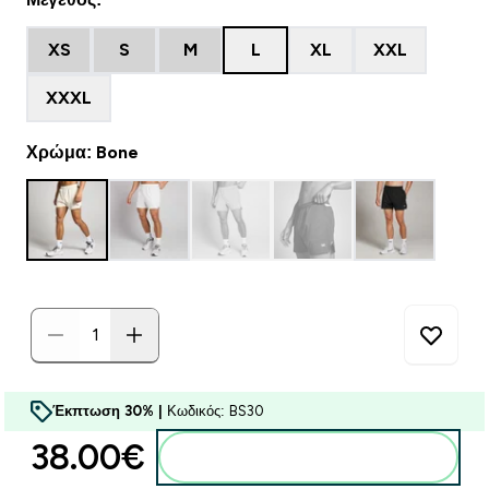
XS
S
M
L
XL
XXL
XXXL
Χρώμα: Bone
Έκπτωση 30% |
Κωδικός: BS30
38.00€‎
Προσθήκη στο καλάθι