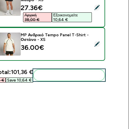
discounted price
27.36€‎
elect this product - MP Ανδρικό Tempo Panel 5" Σορτς - Μαύρ
Αρχική
Εξοικονομείτε
38,00 €‎
10,64 €‎
MP Ανδρικό Tempo Panel T-Shirt -
Οστέινο - XS
elect this product - MP Ανδρικό Tempo Panel T-Shirt - Οστέιν
36.00€‎
otal:
101,36 €‎
Add these to your routine
 €‎
Save 10,64 €‎