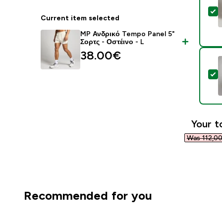
S
Current item selected
MP Ανδρικό Tempo Panel 5"
Σορτς - Οστέινο - L
38.00€‎
S
Your t
Was 112,00
Recommended for you