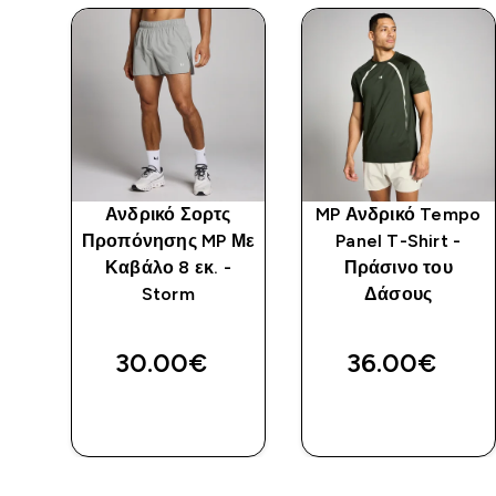
mpo
Ανδρικό Σορτς
MP Ανδρικό Tempo
-
Προπόνησης MP Με
Panel T-Shirt -
Καβάλο 8 εκ. -
Πράσινο του
Storm
Δάσους
ed price
ίτε
30.00€‎
36.00€‎
ΑΓΟΡΆ
ΑΓΟΡΆ
ΤΏΡΑ
ΤΏΡΑ