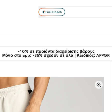
Fuel Coach
θλητικά Ρούχα
Βιταμίνες
Μπάρες, Τρόφιμα & Ροφήματα
submenu
r Διατροφή submenu
Enter Αθλητικά Ρούχα submenu
Enter Βιταμίνες submenu
Enter
⌄
⌄
⌄
άν Μεταφορικά στα 60€
Κατεβάστε την εφαρμογή Myprotein
Κερ
-40% σε προϊόντα διαχείρισης βάρους
Μόνο στο app: -35% σχεδόν σε όλα | Κωδικός: APPGR