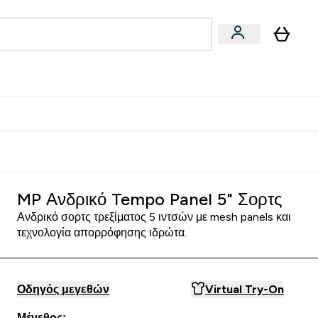
Vegan
Αθλητική Απόδοση
 Μπάρες, Τρόφιμα & Ροφήματα submenu
Enter Vegan submenu
Enter Αθλητική Απόδοση submenu
⌄
⌄
δίστε 15€
MP Ανδρικό Tempo Panel 5" Σορτς
Ανδρικό σορτς τρεξίματος 5 ιντσών με mesh panels και
τεχνολογία απορρόφησης ιδρώτα.
Οδηγός μεγεθών
Virtual Try-On
Μέγεθος: