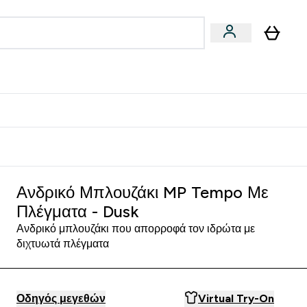
Vegan
Αθλητική Απόδοση
 Μπάρες, Τρόφιμα & Ροφήματα submenu
Enter Vegan submenu
Enter Αθλητική Απόδοση submenu
⌄
⌄
δίστε 15€
Ανδρικό Μπλουζάκι MP Tempo Με
Πλέγματα - Dusk
Ανδρικό μπλουζάκι που απορροφά τον ιδρώτα με
διχτυωτά πλέγματα
Οδηγός μεγεθών
Virtual Try-On