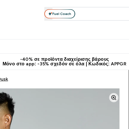
Fuel Coach
θλητικά Ρούχα
Βιταμίνες
Μπάρες, Τρόφιμα & Ροφήματα
submenu
r Διατροφή submenu
Enter Αθλητικά Ρούχα submenu
Enter Βιταμίνες submenu
Enter
⌄
⌄
⌄
άν Μεταφορικά στα 60€
Κατεβάστε την εφαρμογή Myprotein
Κερ
-40% σε προϊόντα διαχείρισης βάρους
Μόνο στο app: -35% σχεδόν σε όλα | Κωδικός: APPGR
Dusk