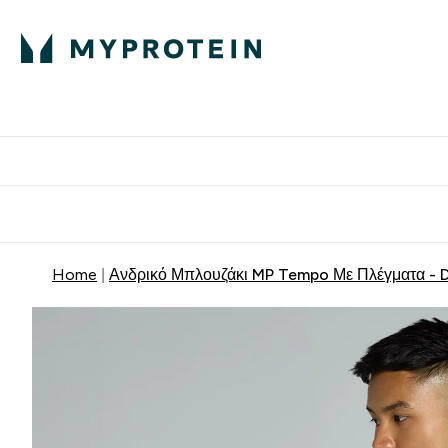
Πρωτεΐνη
Διατροφή
Α
Enter Πρωτεΐνη 
Ente
⌄
⌄
Δωρε
Home
Ανδρικό Μπλουζάκι MP Tempo Με Πλέγματα - 