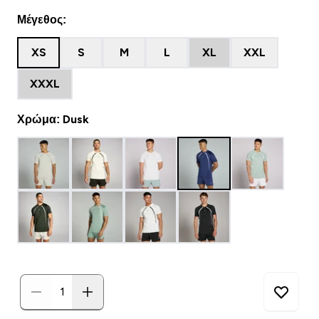
Μέγεθος:
XS
S
M
L
XL
XXL
XXXL
Χρώμα: Dusk