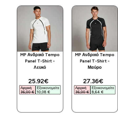
άκι
MP Ανδρικό Tempo
MP Ανδρικό Tempo
Panel T-Shirt -
Panel T-Shirt -
χτό
Λευκό
Μαύρο
ed price
discounted price
discounted 
25.92€‎
27.36€‎
ίτε
Αρχική
Εξοικονομείτε
Αρχική
Εξοικονομείτε
36,00 €‎
10,08 €‎
36,00 €‎
8,64 €‎
ΑΓΟΡΆ
ΑΓΟΡΆ
ΤΏΡΑ
ΤΏΡΑ