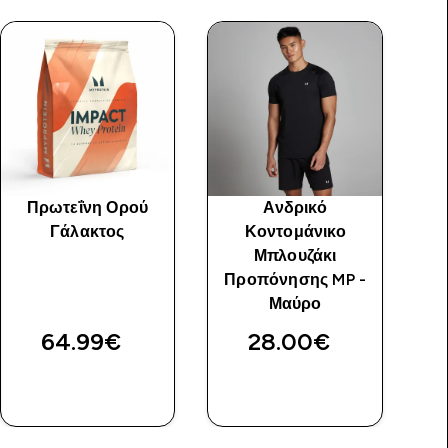
Πρωτεΐνη Ορού
Ανδρικό
Αν
Γάλακτος
Κοντομάνικο
M
Μπλουζάκι
Προπόνησης MP -
price
Μαύρο
Αρ
64.99€‎
28.00€‎
38
ΑΓΟΡΆ
ΑΓΟΡΆ
ΤΏΡΑ
ΤΏΡΑ