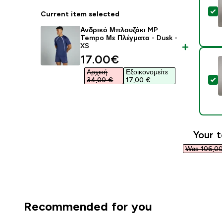
S
Current item selected
Ανδρικό Μπλουζάκι MP
Tempo Με Πλέγματα - Dusk -
XS
discounted price
17.00€‎
Αρχική
Εξοικονομείτε
S
34,00 €‎
17,00 €‎
Your t
Was 106,00
Recommended for you