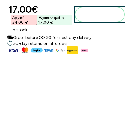
discounted price
17.00€‎
Προσθήκη στο
καλάθι
Αρχική
Εξοικονομείτε
34,00 €‎
17,00 €‎
In stock
Order before 00:30 for next day delivery
30-day returns on all orders