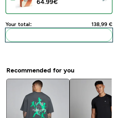
64.99€‎
Your total:
138,99 €‎
Add these to your routine
Recommended for you