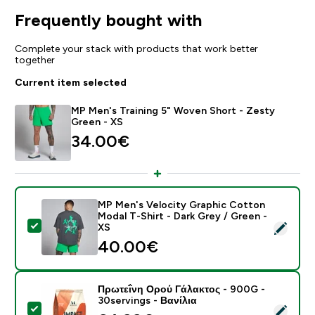
Frequently bought with
Complete your stack with products that work better
together
Current item selected
MP Men's Training 5" Woven Short - Zesty
Green - XS
34.00€‎
MP Men's Velocity Graphic Cotton
Modal T-Shirt - Dark Grey / Green -
Select this product - MP Men's Velocity Graphic Cott
XS
40.00€‎
Πρωτεΐνη Ορού Γάλακτος - 900G -
30servings - Βανίλια
Select this product - Πρωτεΐνη Ορού Γάλακτος - 900G 