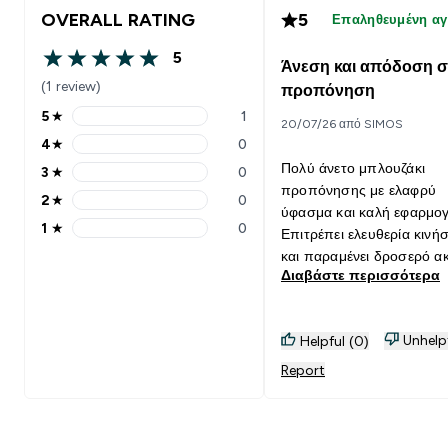
OVERALL RATING
5
Επαληθευμένη α
5
Άνεση και απόδοση σ
5 out of 5 stars
(1 review)
προπόνηση
5
★
1
20/07/26 από SIMOS
5 stars rating 1 reviews
4
★
0
4 stars rating 0 reviews
Πολύ άνετο μπλουζάκι
3
★
0
3 stars rating 0 reviews
προπόνησης με ελαφρύ
2
★
0
2 stars rating 0 reviews
ύφασμα και καλή εφαρμογ
1
★
0
Επιτρέπει ελευθερία κινή
1 stars rating 0 reviews
και παραμένει δροσερό α
Διαβάστε περισσότερα
και σε έντονη άσκηση. Η
ποιότητα κατασκευής είνα
πολύ καλή και αποτελεί μ
Unhelp
Helpful (0)
αξιόπιστη επιλογή τόσο γ
γυμναστήριο όσο και για
Report
καθημερινή χρήση. 💪