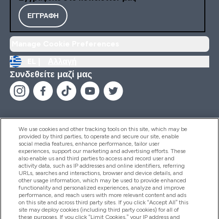
ΕΓΓΡΑΦΉ
Manage Cookie Preferences
EL |
Αλλαγή
Συνδεθείτε μαζί μας
We use cookies and other tracking tools on this site, which may be
provided by third parties, to operate and secure our site, enable
Βοήθεια & Πληροφορίες
social media features, enhance performance, tailor user
experiences, support our marketing and advertising efforts. These
also enable us and third parties to access and record user and
activity data, such as IP addresses and online identifiers, referring
Προϊόντα
URLs, searches and interactions, browser and device details, and
other usage information, which may be used to provide enhanced
functionality and personalized experiences, analyze and improve
performance, and reach users with more relevant content and ads
on this site and across third party sites. If you click “Accept All” this
Εταιρικές Πληροφορίες
site may deploy cookies (including third party cookies) for all of
these purposes. If you click “Limit Cookies,” your IP address and