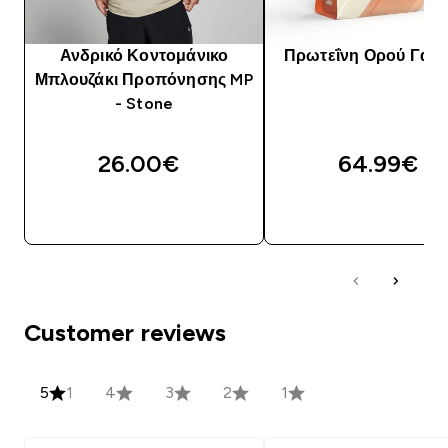
Ανδρικό Κοντομάνικο
Πρωτεΐνη Ορού Γάλα
Μπλουζάκι Προπόνησης MP
- Stone
26.00€‎
64.99€‎
ΑΓΟΡΆ ΤΏΡΑ
ΑΓΟΡΆ ΤΏΡΑ
Customer reviews
5
1
4
3
2
1