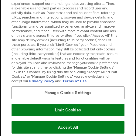
experiences, support our marketing and advertising efforts. These
also enable us and third parties to access and record user and
activity data, such as IP addresses and online identifiers, referring
Προϊόντα
URLs, searches and interactions, browser and device details, and
other usage information, which may be used to provide enhanced
functionality and personalized experiences, analyze and improve
performance, and reach users with more relevant content and ads
on this site and across third party sites. If you click “Accept All” this
Εταιρικές Πληροφορίες
site may deploy cookies (including third party cookies) for all of
these purposes. If you click “Limit Cookies,” your IP address and
other browsing information may still be collected but only cookies
(including third party cookies) that are necessary to operate, secure
Εκπτώσεις & Ανταμοιβές
and enable default website features and functionalities will be
deployed. You can also review and manage your cookie preferences
for this site at any time by clicking the “Manage Cookie Settings”
link in this banner. By using this site or clicking "Accept All," "Limit
Cookies," or "Manage Cookie Settings," you acknowledge and
2026 The Hut.com Ltd
accept our
Privacy Policy
and
Terms of Use
.
Manage Cookie Settings
Pay with
Limit Cookies
Accept All