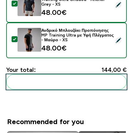
Select this product - Ανδρικό Αθλητικό Μπλουζάκι MP 
Grey - XS
48.00€‎
Ανδρικό Μπλουζάκι Προπόνησης
MP Training Ultra με Υφή Πλέγματος
Select this product - Ανδρικό Μπλουζάκι Προπόνησης 
- Μαύρο - XS
48.00€‎
Your total:
144,00 €‎
Add these to your routine
Recommended for you