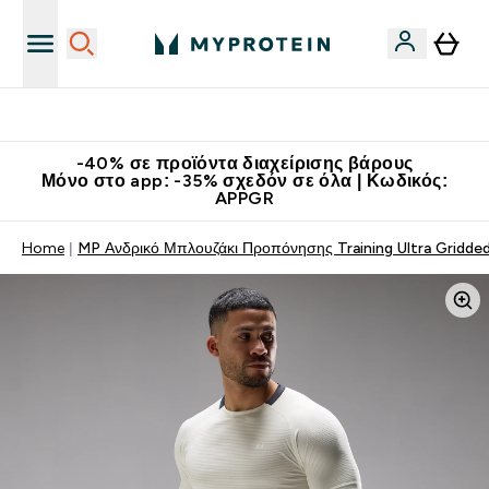
Κατεβάστε την εφαρμογή Myprotein
-40% σε προϊόντα διαχείρισης βάρους
Μόνο στο app: -35% σχεδόν σε όλα | Κωδικός:
APPGR
Home
MP Ανδρικό Μπλουζάκι Προπόνησης Training Ultra Gridded