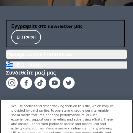
Εγγραφείτε στο newsletter μας
ΕΓΓΡΑΦΉ
Manage Cookie Preferences
EL |
Αλλαγή
Συνδεθείτε μαζί μας
We use cookies and other tracking tools on this site, which may be
provided by third parties, to operate and secure our site, enable
Βοήθεια & Πληροφορίες
social media features, enhance performance, tailor user
experiences, support our marketing and advertising efforts. These
also enable us and third parties to access and record user and
activity data, such as IP addresses and online identifiers, referring
Προϊόντα
URLs, searches and interactions, browser and device details, and