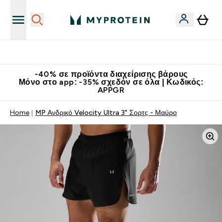
Κατεβάστε την εφαρμογή Myprotein
-40% σε προϊόντα διαχείρισης βάρους
Μόνο στο app: -35% σχεδόν σε όλα | Κωδικός:
APPGR
Home
MP Ανδρικό Velocity Ultra 3" Σορτς - Μαύρο