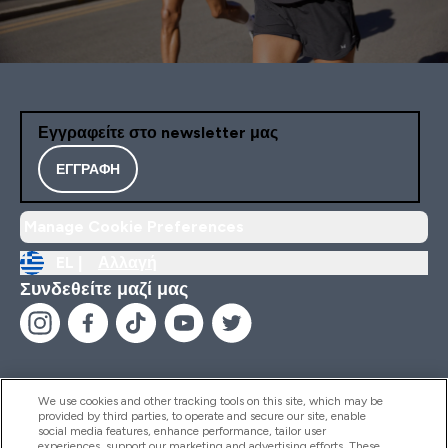
Εγγραφείτε στο newsletter μας
ΕΓΓΡΑΦΉ
Manage Cookie Preferences
EL |
Αλλαγή
Συνδεθείτε μαζί μας
We use cookies and other tracking tools on this site, which may be
provided by third parties, to operate and secure our site, enable
Βοήθεια & Πληροφορίες
social media features, enhance performance, tailor user
experiences, support our marketing and advertising efforts. These