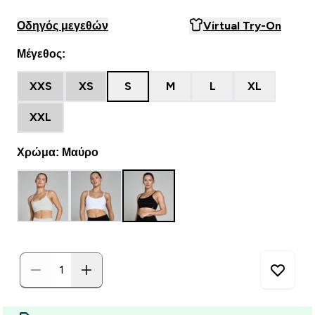
Οδηγός μεγεθών
Virtual Try-On
Μέγεθος:
XXS
XS
S
M
L
XL
XXL
Χρώμα: Μαύρο