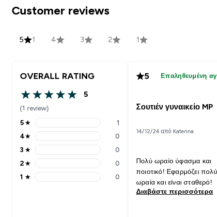
Customer reviews
5
1
4
3
2
1
OVERALL RATING
5
Επαληθευμένη α
5
5 out of 5 stars
Σουτιέν γυναικείο MP
(1 review)
5
★
1
5 stars rating 1 reviews
14/12/24 από Katerina
4
★
0
4 stars rating 0 reviews
3
★
0
3 stars rating 0 reviews
Πολύ ωραίο ύφασμα και
2
★
0
2 stars rating 0 reviews
ποιοτικό! Εφαρμόζει πολ
1
★
0
1 stars rating 0 reviews
ωραία και είναι σταθερό!
Διαβάστε περισσότερα