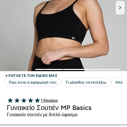
1 customer reviews
1 Reviews
5 out of 5 stars
Γυναικείο Σουτιέν MP Basics
Γυναικείο σουτιέν με διπλό ύφασμα