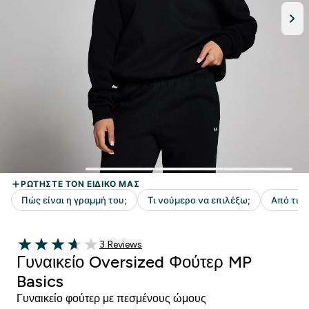
3 customer reviews
3 Reviews
3.67 out of 5 stars
Γυναικείο Oversized Φούτερ MP
Basics
Γυναικείο φούτερ με πεσμένους ώμους