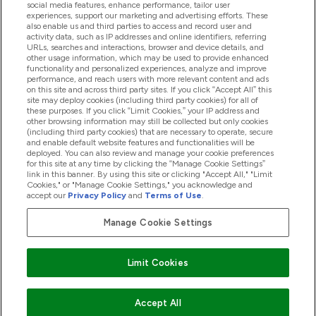
social media features, enhance performance, tailor user
experiences, support our marketing and advertising efforts. These
also enable us and third parties to access and record user and
activity data, such as IP addresses and online identifiers, referring
Προϊόντα
URLs, searches and interactions, browser and device details, and
other usage information, which may be used to provide enhanced
functionality and personalized experiences, analyze and improve
performance, and reach users with more relevant content and ads
on this site and across third party sites. If you click “Accept All” this
Εταιρικές Πληροφορίες
site may deploy cookies (including third party cookies) for all of
these purposes. If you click “Limit Cookies,” your IP address and
other browsing information may still be collected but only cookies
(including third party cookies) that are necessary to operate, secure
Εκπτώσεις & Ανταμοιβές
and enable default website features and functionalities will be
deployed. You can also review and manage your cookie preferences
for this site at any time by clicking the “Manage Cookie Settings”
link in this banner. By using this site or clicking "Accept All," "Limit
Cookies," or "Manage Cookie Settings," you acknowledge and
2026 The Hut.com Ltd
accept our
Privacy Policy
and
Terms of Use
.
Manage Cookie Settings
Pay with
Limit Cookies
Accept All