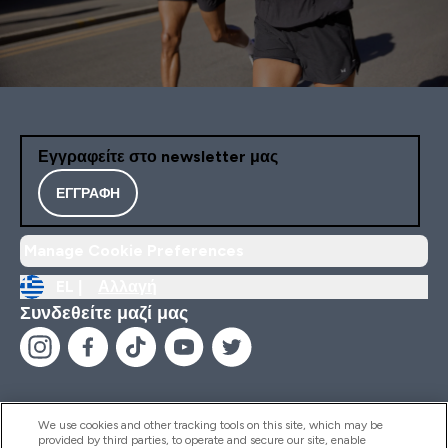
Εγγραφείτε στο newsletter μας
ΕΓΓΡΑΦΉ
Manage Cookie Preferences
EL |
Αλλαγή
Συνδεθείτε μαζί μας
We use cookies and other tracking tools on this site, which may be
provided by third parties, to operate and secure our site, enable
Βοήθεια & Πληροφορίες