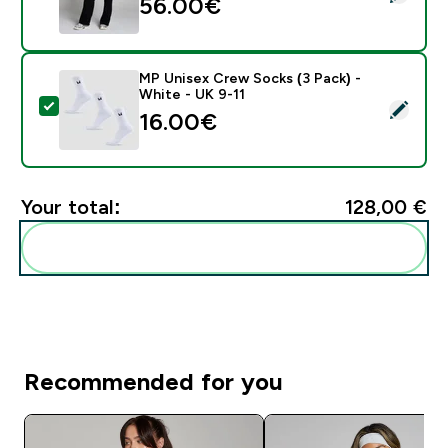
56.00€‎
MP Unisex Crew Socks (3 Pack) -
White - UK 9-11
Select this product - MP Unisex Crew Socks (3 Pack) 
16.00€‎
Your total:
128,00 €‎
Add these to your routine
Recommended for you