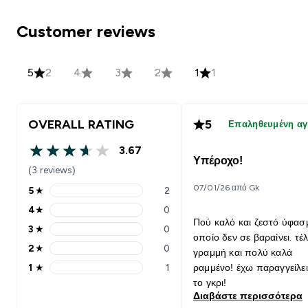
Customer reviews
5
2
4
3
2
1
1
OVERALL RATING
5
Επαληθευμένη α
3.67
3.67 out of 5 stars
Υπέροχο!
(3 reviews)
07/01/26 από Gk
5
★
2
5 stars rating 2 reviews
4
★
0
4 stars rating 0 reviews
Πού καλό και ζεστό ύφασ
3
★
0
3 stars rating 0 reviews
οποίο δεν σε βαραίνει. τέλ
2
★
0
γραμμή και πολύ καλά
2 stars rating 0 reviews
1
★
1
ραμμένο! έχω παραγγείλει
1 stars rating 1 reviews
το γκρι!
Διαβάστε περισσότερα