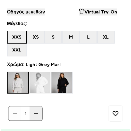
Οδηγός μεγεθών
Virtual Try-On
Μέγεθος:
XXS
XS
S
M
L
XL
XXL
Χρώμα: Light Grey Marl