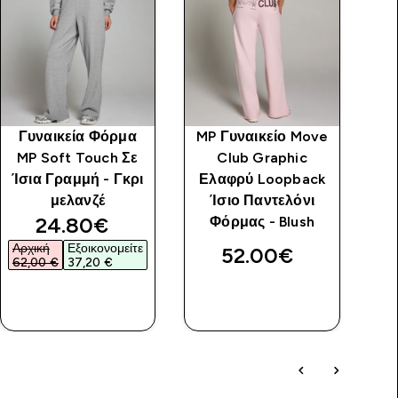
Γυναικεία Φόρμα
MP Γυναικείο Move
Γ
MP Soft Touch Σε
Club Graphic
MP
Ίσια Γραμμή - Γκρι
Ελαφρύ Loopback
μελανζέ
Ίσιο Παντελόνι
discounted price
24.80€‎
Φόρμας - Blush
Αρχική
Εξοικονομείτε
52.00€‎
62,00 €‎
37,20 €‎
ΑΓΟΡΆ
ΑΓΟΡΆ
ΤΏΡΑ
ΤΏΡΑ