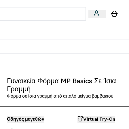
Vegan
Αθλητική Απόδοση
 Μπάρες, Τρόφιμα & Ροφήματα submenu
Enter Vegan submenu
Enter Αθλητική Απόδοση submenu
⌄
⌄
δίστε 15€
Γυναικεία Φόρμα MP Basics Σε Ίσια
Γραμμή
Φόρμα σε ίσια γραμμή από απαλό μείγμα βαμβακιού
Οδηγός μεγεθών
Virtual Try-On