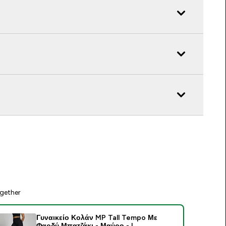
gether
Γυναικείο Κολάν MP Tall Tempo Με
Φαρδύ Μπατζάκι - Μαύρο - L