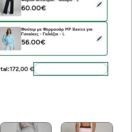
elect this product - Γυναικείο Κολάν MP Tall Tempo Με Φαρδύ
60.00€‎
Φούτερ με Φερμουάρ MP Basics για
Γυναίκες - Γαλάζιο - L
elect this product - Φούτερ με Φερμουάρ MP Basics για Γυναίκ
56.00€‎
tal:
172,00 €‎
Add these to your routine