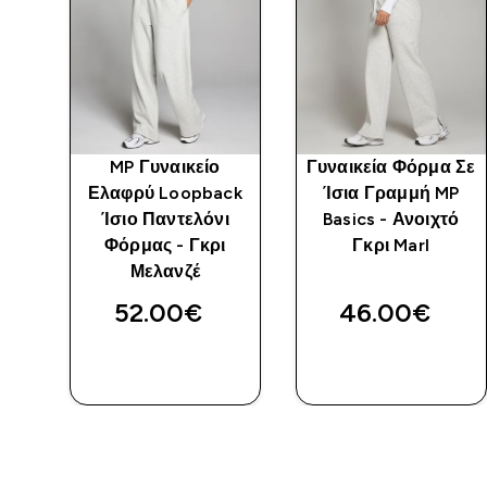
MP Γυναικείο
Γυναικεία Φόρμα Σε
Ελαφρύ Loopback
Ίσια Γραμμή MP
ς -
Ίσιο Παντελόνι
Basics - Ανοιχτό
Φόρμας - Γκρι
Γκρι Marl
Μελανζέ
52.00€‎
46.00€‎
ΑΓΟΡΆ
ΑΓΟΡΆ
ΤΏΡΑ
ΤΏΡΑ