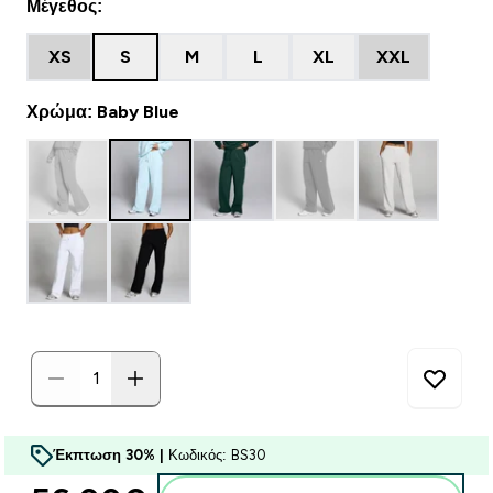
Μέγεθος:
XS
S
M
L
XL
XXL
Χρώμα: Baby Blue
Έκπτωση 30% |
Κωδικός: BS30