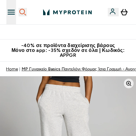
Κατεβάστε την εφαρμογή Myprotein
-40% σε προϊόντα διαχείρισης βάρους
Μόνο στο app: -35% σχεδόν σε όλα | Κωδικός:
APPGR
Home
MP Γυναικείο Basics Παντελόνι Φόρμας Ίσια Γραμμή - Ανοιχ